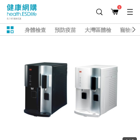
1
身體檢查
預防疫苗
大灣區體檢
寵物健