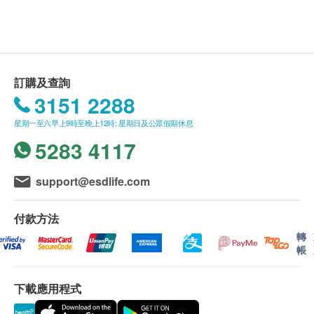
亦提供大容量儲水箱。
送貨條款：
產品尺寸：29cm (W) x 47.4cm (H) x 49.7 cm (D)
購買Total Nutrition Center Limited產品總額滿
儲水箱容量： 冰水 - 3.0 公升 常溫水 - 4.6 公升 熱
HK$500，即可享本地免費送貨服務。賬單總額未
水 - 0.57 公升 總額定消耗電率：1500W
滿HK$500需附加HK$30運費。
額外附加費：如無電梯住宅將收取每件每層$50。
訂購及查詢
3M™ 桌上型過濾系統飲水機 HCD-2 結合淨水、加
愉景灣及長洲為$300。如貨車未能直達送貨地
3151 2288
熱、冰水三重產品功效，即開即飲，讓生活回歸簡單
址，因地理原因需要個別人手額外運送，需按情況
星期一至六早上9時至晚上12時; 星期日及公眾假期休息
和品質！
額外收取費用。所有送貨安排及運費以全營推廣有
5283 4117
限公司決定為準。
極淨便捷：單一飲水機整合「熱水壺/加熱器」、
我們將於確定訂單後3個工作天內安排發貨。(購買
support@esdlife.com
「生飲淨水濾芯」及「冰水出水」產品功能，熱
Quooker 顧客會於3個工作天內獲供應商聯絡, 並於
水、常溫水、冰水一次淨享好便利！
14天內安排發貨)
付款方法
極緻簡約：符合當代居家空間設計，不讓生活美學
不排除運送時間會因節日而有所影響。當八號烈風
轉
妥協於日常需求。
訊號懸掛或黑色暴雨警告生效時，送貨服務時間將
帳
即飲省時：烹調、泡牛奶、享用好茶不需等待加熱
會延遲。
後再冷卻的時間，安心即飲好省時，生活更加便捷
所有訂單須視乎相關貨品的供應情況再作最後確
下載應用程式
有效率！
認。倘若生活易未能提供任何訂單上的貨品，生活