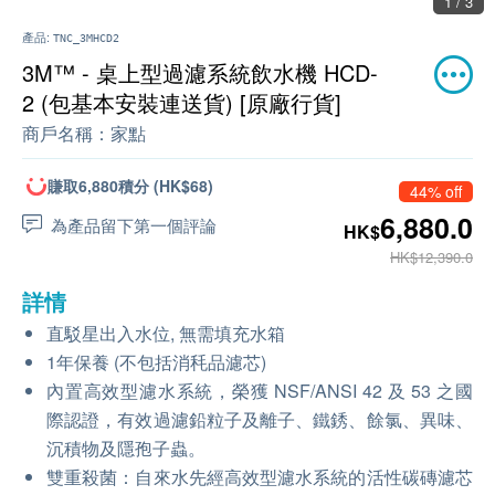
1 / 3
產品:
TNC_3MHCD2
3M™ - 桌上型過濾系統飲水機 HCD-
2 (包基本安裝連送貨) [原廠行貨]
商戶名稱：
家點
賺取6,880積分 (HK$68)
44% off
6,880.0
為產品留下第一個評論
HK$
HK$12,390.0
詳情
直駁星出入水位, 無需填充水箱
1年保養 (不包括消秏品濾芯)
內置高效型濾水系統，榮獲 NSF/ANSI 42 及 53 之國
際認證，有效過濾鉛粒子及離子、鐵銹、餘氯、異味、
沉積物及隱孢子蟲。
雙重殺菌：自來水先經高效型濾水系統的活性碳磚濾芯