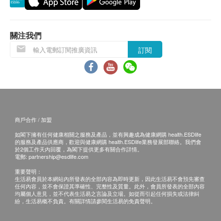
易有權拒絕接受該訂單，並且會於送貨前透過電話
雙重潔淨技術，一按即享冰水、常溫水、熱水，節省
或電郵通知顧客再作安排。
等待加熱後再冷卻的時間
關注我們
保用條款：
搭配濾心 AP－EASY LC
訂閱
1. 貨品質量保證，於顧客收到產品當日起計，使用期
應最少有12個月或以上。
過濾功率：0.5微米
特強過濾鉛、隱孢子蟲、 鐵鏽、異味、氯、沉澱
退換條款：
物及微粒等
1. 當顧客收取已訂購之貨品時，有責任檢查貨品是否
獨特快速更換濾芯設計，方便簡單
有損毀情況，一經確認簽收，恕不接受退換。
符合 NSF 42及53 要求標準
商戶合作 / 加盟
2. 退換產品必須包裝完整，如退換之產品有任何殘缺
溫度範圍：4.4-38°C
如閣下擁有任何健康相關之服務及產品，並有興趣成為健康網購 health.ESDlife
或過期退回，供應商有權不受理。
的服務及產品供應商，歡迎與健康網購 health.ESDlife業務發展部聯絡。我們會
冷水溫度: 9至12°C
於2個工作天內回覆，為閣下提供更多有關合作詳情。
3. 如有其他損壞或遺漏查詢，顧客必須保留有效收據
流量：2.84 升 / 分鐘
電郵:
partnership@esdlife.com
正本，並於送貨後3個工作天內按下列方式聯絡生活
工作pH範圍：5.5~9.5
重要聲明：
生活易會員於本網站內所發表的全部內容為即時更新，因此生活易不會預先審查
易客戶服務部跟進。
額定使用壽命：2,839升 / 6 - 12個月
任何內容，並不會保證其準確性、完整性及質量。此外，會員所發表的全部內容
均屬個人意見，並不代表生活易之言論及立場。如從而引起任何損失或法律糾
紛，生活易概不負責。有關詳情請參閱生活易的免責聲明。
內附配件：