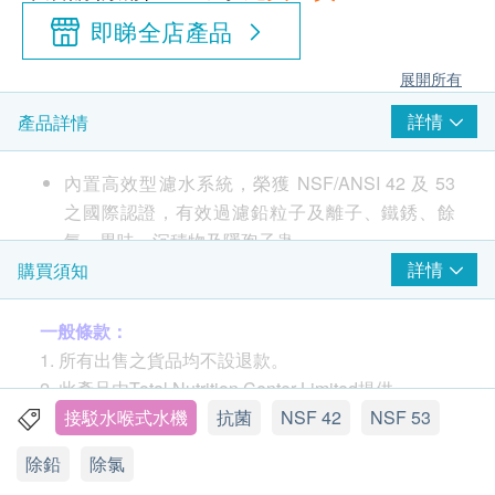
即睇全店產品
展開所有
詳情
產品詳情
內置高效型濾水系統，榮獲 NSF/ANSI 42 及 53
之國際認證，有效過濾鉛粒子及離子、鐵銹、餘
氯、異味、沉積物及隱孢子蟲。
雙重殺菌：自來水先經高效型濾水系統的活性碳磚
詳情
購買須知
濾芯過濾，再由內置紫外線燈管殺菌，可消滅水中
致病細菌，雙重淨化加倍安心。
一般條款：
飲水機材質不含BPA (雙酚A)，毋須擔心化學物質
1. 所有出售之貨品均不設退款。
於加熱過程中溶出至飲用水，避免對人體可能造成
2. 此產品由Total Nutrition Center Limited提供。
的危害。
3. 如有任何爭議，Total Nutrition Center Limited及健
接駁水喉式水機
抗菌
NSF 42
NSF 53
快速濾芯更換設計，10秒可自行更換濾芯。
康生活易保留最終決議權。
除鉛
除氯
精簡流線型設計，輕巧、提升空間利用效能的同時