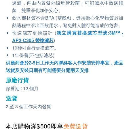
過濾，再由內置紫外線燈管殺菌，可消滅水中致病細
菌，雙重淨化加倍安心。
飲水機材質不含BPA (雙酚A)，毋須擔心化學物質於加
熱過程中溶出至飲用水，避免對人體可能造成的危害。
快速濾芯更換設計 (
獨立購買替換濾芯型號:3M™ -
AP2-C305 替換濾芯
)
10秒可自行更換濾芯。
1年保養(不包括濾芯)
供應商會於2-5日工作天內聯絡客人作安裝安排事宜，產品
送貨及安裝日期有可能需要分開兩天安排
原廠行貨
保養期 : 12 個月
送貨
2 至 3 個工作天內發貨
本店購物滿$500即享
免費送貨