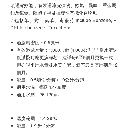
項過濾效能，有效過濾沉積物、餘氯、異味、重金屬-
鉛及鐵銹、隱孢子蟲及揮發性有機化合物#。
# 包括苯、對二氯苯、毒殺芬 Include Benzene, P-
Dichlorobenzene , Toxaphene.
過濾精密度：0.5微米
有效過濾水量：1,060加侖 (4,000公升)* * 當水流速
度減慢時應更換濾芯，建議每6至9個月更換一次，
但亦視乎用水量及水質而異，濾芯最長使用期為12
個月。
流量：0.5加侖/分鐘 (1.9公升/分鐘)
適用水温：攝氏4.4-38度
適用水壓：25-120psi
溫度範圍：4.4-38°C
流量：1.9 升 / 分鐘