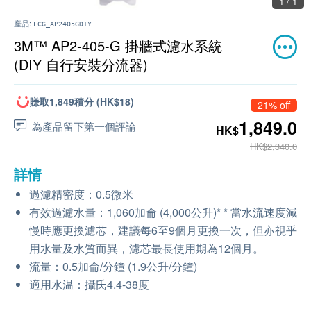
1 / 1
產品:
LCG_AP2405GDIY
3M™ AP2-405-G 掛牆式濾水系統
(DIY 自行安裝分流器)
賺取1,849積分 (HK$18)
21% off
1,849.0
為產品留下第一個評論
HK$
HK$2,340.0
詳情
過濾精密度：0.5微米
有效過濾水量：1,060加侖 (4,000公升)* * 當水流速度減
慢時應更換濾芯，建議每6至9個月更換一次，但亦視乎
用水量及水質而異，濾芯最長使用期為12個月。
流量：0.5加侖/分鐘 (1.9公升/分鐘)
適用水温：攝氏4.4-38度