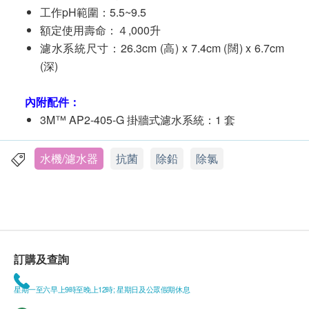
工作pH範圍：5.5~9.5
額定使用壽命：４,000升
濾水系統尺寸：26.3cm (高) x 7.4cm (闊) x 6.7cm
(深)
內附配件：
3M™ AP2-405-G 掛牆式濾水系統：1 套
水機/濾水器
抗菌
除鉛
除氯
訂購及查詢
星期一至六早上9時至晚上12時; 星期日及公眾假期休息