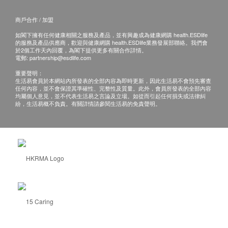
商戶合作 / 加盟
如閣下擁有任何健康相關之服務及產品，並有興趣成為健康網購 health.ESDlife
的服務及產品供應商，歡迎與健康網購 health.ESDlife業務發展部聯絡。我們會
於2個工作天內回覆，為閣下提供更多有關合作詳情。
電郵:
partnership@esdlife.com
重要聲明：
生活易會員於本網站內所發表的全部內容為即時更新，因此生活易不會預先審查
任何內容，並不會保證其準確性、完整性及質量。此外，會員所發表的全部內容
均屬個人意見，並不代表生活易之言論及立場。如從而引起任何損失或法律糾
紛，生活易概不負責。有關詳情請參閱生活易的免責聲明。