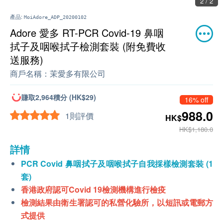
2 / 2
產品:
MoiAdore_ADP_20200102
Adore 愛多 RT-PCR Covid-19 鼻咽
拭子及咽喉拭子檢測套裝 (附免費收
送服務)
商戶名稱：
茉愛多有限公司
賺取2,964積分 (HK$29)
16% off
988.0
1則評價
HK$
HK$1,180.0
詳情
PCR Covid 鼻咽拭子及咽喉拭子自我採樣檢測套裝 (1
套)
香港政府認可Covid 19檢測機構進行檢疫
檢測結果由衛生署認可的私營化驗所，以短訊或電郵方
式提供