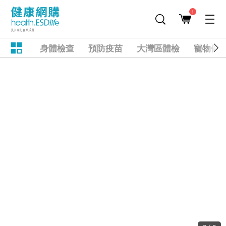
1
身體檢查
預防疫苗
大灣區體檢
寵物健