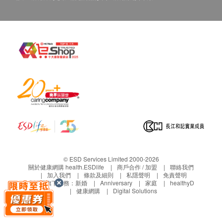
香港
儲存方式
應存放在溫室 (攝氏30度以下), 避免陽光直接照
注意事項
此產品由 Adore 愛多 (茉愛多有限公司) 提供。
此商品不可退貨。
圖片僅供參考，一切以商家最終發貨為準
© ESD Services Limited 2000-2026
關於健康網購 health.ESDlife
商戶合作 / 加盟
聯絡我們
加入我們
條款及細則
私隱聲明
免責聲明
生活易旗下業務：
新婚
Anniversary
家庭
healthyD
健康網購
Digital Solutions