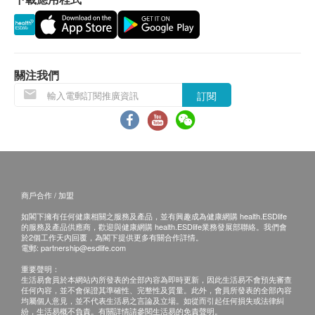
所有訂單須視乎相關貨品的供應情況再作最後確
認。倘若健康網購health.ESDlife未能提供任何訂
單上的貨品，健康網購health.ESDlife有權拒絕接
受該訂單，並且會於送貨前透過電話或電郵通知顧
客再作安排。
關注我們
訂閱
換貨條款
當顧客收取已訂購之貨品時，有責任檢查貨品是否
有損毀情況，一經確認簽收，恕不接受退換。
退換產品必須包裝完整，如退換之產品有任何殘缺
或過期退回，供應商有權不受理。
商戶合作 / 加盟
如有其他損壞或遺漏查詢，顧客必須保留有效收據
如閣下擁有任何健康相關之服務及產品，並有興趣成為健康網購 health.ESDlife
正本，並於送貨後2個工作天內按下列方式聯絡健
的服務及產品供應商，歡迎與健康網購 health.ESDlife業務發展部聯絡。我們會
康網購health.ESDlife客戶服務部跟進。
於2個工作天內回覆，為閣下提供更多有關合作詳情。
電郵:
partnership@esdlife.com
電郵: support@esdlife.com / 健康網購
重要聲明：
health.ESDlife客服熱線: (852) 3151-2288
生活易會員於本網站內所發表的全部內容為即時更新，因此生活易不會預先審查
任何內容，並不會保證其準確性、完整性及質量。此外，會員所發表的全部內容
如有任何爭議，茉愛多有限公司及健康網購
原產地
均屬個人意見，並不代表生活易之言論及立場。如從而引起任何損失或法律糾
health.ESDlife最終解釋本條款和條件的權利。
紛，生活易概不負責。有關詳情請參閱生活易的免責聲明。