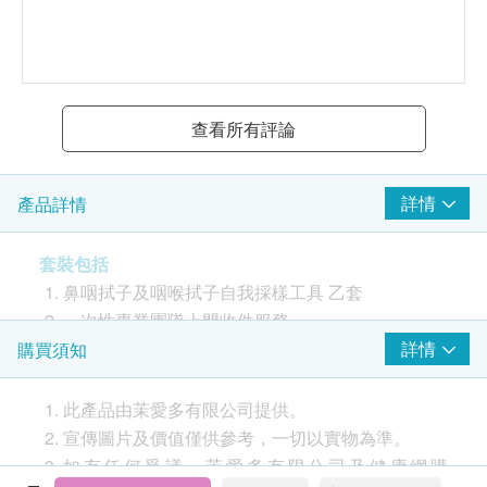
查看所有評論
詳情
產品詳情
套裝包括
鼻咽拭子及咽喉拭子自我採樣工具 乙套
一次性專業團隊上門收件服務
香港政府認可檢測機構檢測報告
詳情
購買須知
購買流程
此產品由茉愛多有限公司提供。
購買收到套裝後登入www.adore.com.hk網上啓動
宣傳圖片及價值僅供參考，一切以實物為準。
套裝輸入識別條碼及簡單個人資料。
如有任何爭議，茉愛多有限公司及健康網購