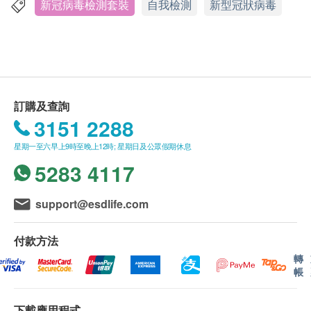
預約收取樣本日期，(須於採樣日期前1天於網上預
health.ESDlife保留最終決議權。
新冠病毒檢測套裝
自我檢測
新型冠狀病毒
約收取樣本日期，每天下午2時前截數(名額1,000
個，額滿即止。)
送貨
於已預約採樣日期的當日上午8時前進行採樣。專
於
茉愛多有限公司
購物滿 $350 免費送費，對於訂
業運輸團隊會於已預約收取樣本當日上午9時至下
單不足$350 送貨費用為$40。
午1時之間上門收取樣本，請閣下把樣本放在盒子
訂單確認後將於 7-10 個工作天開始發貨。客人需
訂購及查詢
裏再放出門口，如果閣下的住宅不容許收取人員進
要在收貨時簽名確認。實際送貨時間將根據地址而
3151 2288
去，就要勞煩閣下到住宅外交出樣本。我們的專業
所有不同。偏遠地區如愉景灣、馬灣及東涌需要多
團隊會把閣下的樣本盡快送去化驗所。
星期一至六早上9時至晚上12時; 星期日及公眾假期休息
一至二個工作天運送。大嶼山、坪洲、喜靈洲、南
化驗所收到樣本後起計約24-30小時，經電郵發送
5283 4117
丫島、蒲台及長洲不設送貨服務。
政府認可的電子報告到閣下已登記的電郵信箱。
送貨日期及地址一經確認後將無法更改，否則將會
*關於上門收件服務，我們會於閣下已被確定上門收件
引致送貨延誤，顧客亦須自行繳付因更改送貨日期
support@esdlife.com
的日期早上九時至下午一時來收取樣本，請閣下留意
及地址而引起之全數費用。
來電，收取人員有可能致電閣下，如收取人員找不到
不排除運送時間會因節日而有所影響。當八號烈風
付款方法
閣下或者預先放在門口的樣本，或放在門口樣本的包
訊號懸掛或黑色暴雨警告生效時，送貨服務時間將
轉
帳
裝不合格，這樣情況下都有可能需要閣下額外付款重
會延遲。茉愛多及健康網購health.ESDlife不會對
新購買採樣工具和再預約別的時間重新收取，敬請留
此等原因延誤而引致的損失負上任何法律責任。
意！
下載應用程式