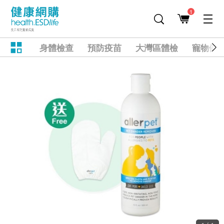
1
身體檢查
預防疫苗
大灣區體檢
寵物健