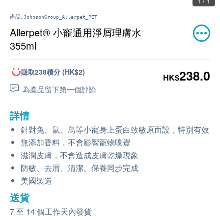
1 / 1
產品:
JohnsonGroup_Allerpet_PET
Allerpet® 小寵通用淨屑理膚水
355ml
賺取238積分 (HK$2)
238.0
HK$
為產品留下第一個評論
詳情
針對兔、鼠、鳥等小寵身上蛋白致敏原而設，特別有效
無添加香料，不會影響寵物嗅覺
滋潤皮膚，不會造成皮膚乾燥現象
防敏、去屑、清潔、保養同步完成
美國製造
送貨
7 至 14 個工作天內發貨