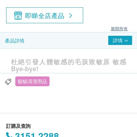
即睇全店產品
展開所有
詳情
產品詳情
杜絕引發人體敏感的毛孩致敏原 敏感
Bye-bye!
貓貓清潔用品
訂購及查詢
3151 2288