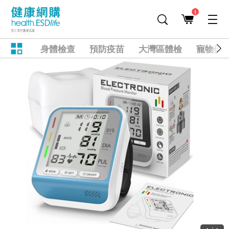
1
身體檢查
預防疫苗
大灣區體檢
寵物健