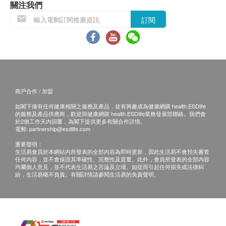
關注我們
訂閱
商戶合作 / 加盟
如閣下擁有任何健康相關之服務及產品，並有興趣成為健康網購 health.ESDlife
的服務及產品供應商，歡迎與健康網購 health.ESDlife業務發展部聯絡。我們會
於2個工作天內回覆，為閣下提供更多有關合作詳情。
電郵:
partnership@esdlife.com
重要聲明：
生活易會員於本網站內所發表的全部內容為即時更新，因此生活易不會預先審查
任何內容，並不會保證其準確性、完整性及質量。此外，會員所發表的全部內容
均屬個人意見，並不代表生活易之言論及立場。如從而引起任何損失或法律糾
紛，生活易概不負責。有關詳情請參閱生活易的免責聲明。