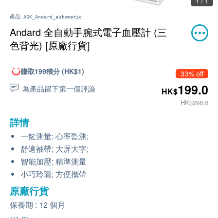
1 / 1
產品:
ASK_Andard_automatic
Andard 全自動手腕式電子血壓計 (三
色背光) [原廠行貨]
賺取199積分 (HK$1)
33% off
199.0
為產品留下第一個評論
HK$
HK$298.0
詳情
一鍵測量; 心率監測;
舒適袖帶; 大屏大字;
智能加壓; 精準測量
小巧玲瓏; 方便攜帶
原廠行貨
保養期 : 12 個月