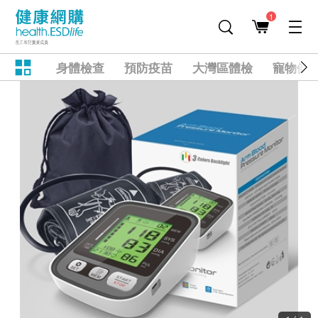
1
身體檢查
預防疫苗
大灣區體檢
寵物健