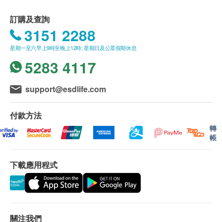
存儲數據 : 雙人99組測量結果記憶，可以顯示最近
訂購及查詢
3次測量結果的平均讀數，方便用戶調取數據對比
3151 2288
自動關機 : 手動關機或無操作1分鐘後自動關機，
星期一至六早上9時至晚上12時; 星期日及公眾假期休息
操作簡單便捷
5283 4117
單位轉換 : 血壓值單位Kpa和mmHg兩種顯示單位
轉換（開機默認單位為mmHg）
超壓保護功能 : 氣壓超過295mmHg-20ms則自動快
support@esdlife.com
速排氣，安全可靠
錯誤提示功能 : 方便用戶查找錯誤原因
付款方法
低電檢測功能 : 任何工作狀態下檢測低電，LCD顯
轉
帳
示屏提示低電
優點 : 三色背光，一鍵測量，心率監測，舒適袖
下載應用程式
帶，大屏大字，智能加壓，精準測量，方便攜帶。
關注我們