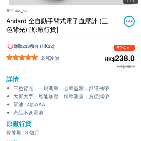
1 / 1
產品:
ASK_A18
Andard 全自動手臂式電子血壓計 (三
色背光) [原廠行貨]
賺取238積分 (HK$2)
52% off
238.0
2則評價
HK$
HK$499.0
詳情
三色背光，一鍵測量，心率監測，舒適袖帶
大屏大字，智能加壓，精準測量，方便攜帶
電池 : 4節AAA
產品不含電池
原廠行貨
保養期 : 3 個月