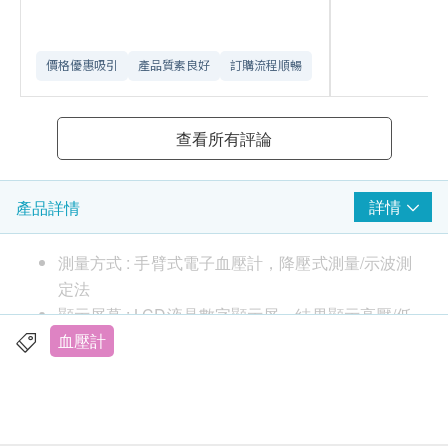
價格優惠吸引
產品質素良好
訂購流程順暢
查看所有評論
詳情
產品詳情
測量方式 : 手臂式電子血壓計，降壓式測量/示波測
定法
顯示屏幕 : LCD液晶數字顯示屏，結果顯示高壓/低
壓/脈搏，大屏大字，讀數清晰。
血壓計
血壓分類 : WHO血壓計分類指示血壓健康情況，
方便用戶準確地判斷血壓是否正常
智能加壓 : 全自動加壓和減壓，IHB心率不齊檢測
時鐘功能 : 年、月、日、時、分設置