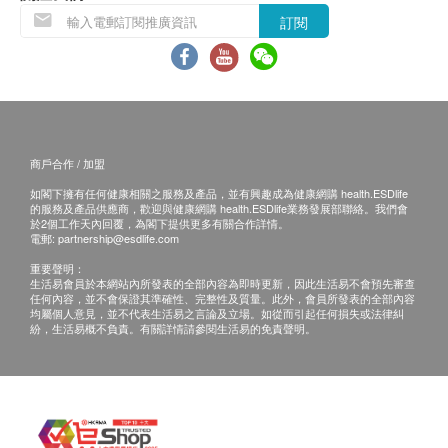
訂閱
商戶合作 / 加盟
如閣下擁有任何健康相關之服務及產品，並有興趣成為健康網購 health.ESDlife
的服務及產品供應商，歡迎與健康網購 health.ESDlife業務發展部聯絡。我們會
於2個工作天內回覆，為閣下提供更多有關合作詳情。
電郵:
partnership@esdlife.com
重要聲明：
生活易會員於本網站內所發表的全部內容為即時更新，因此生活易不會預先審查
任何內容，並不會保證其準確性、完整性及質量。此外，會員所發表的全部內容
均屬個人意見，並不代表生活易之言論及立場。如從而引起任何損失或法律糾
紛，生活易概不負責。有關詳情請參閱生活易的免責聲明。