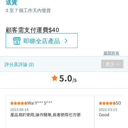
送貨
3 至 7 個工作天內發貨
顧客需支付運費$40
即睇全店產品
展開所有
更少
評分及評論 (2)
5.0
/5
Wai Y*** S***
SO D*
2023-09-14
2022-03-15
產品易於使用,操作簡單,長者使用也方便
Good