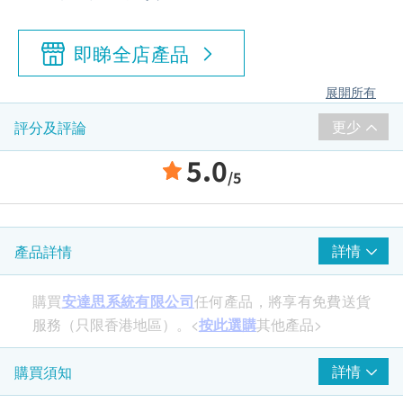
即睇全店產品
展開所有
更少
評分及評論
5.0
/5
詳情
產品詳情
購買
安達思系統有限公司
任何產品，將享有免費送貨
服務（只限香港地區）。<
按此選購
其他產品>
詳情
購買須知
Andesfit手腕式藍牙血壓計，一鍵控制簡易操作，能
迅速準確地測量上壓及下壓。配合Andesfit Health