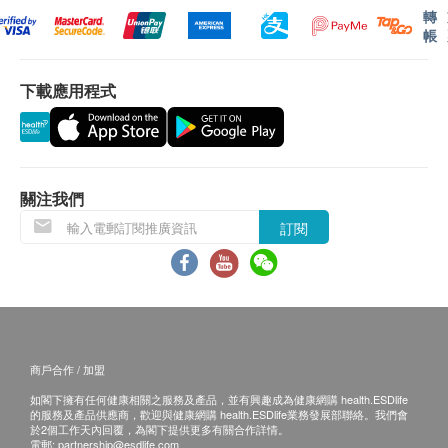
獲得質保服務，您可以發送含有您名字，購買時間，
轉
帳
購買地點及產品問題到cs@andesfit.com或撥打+852
35951880 聯繫吳小姐。我們的客戶服務團隊將在週
下載應用程式
一至週五 早上9點到1點及下午2點到6點之間竭誠為您
服務（節假日除外）。 若您有任何問題，請發送郵件
至cs@andesfit.com，我們將會儘快回復您。
*此產品由安達思系統有限公司提供質保服務。
關注我們
訂閱
商戶合作 / 加盟
如閣下擁有任何健康相關之服務及產品，並有興趣成為健康網購 health.ESDlife
的服務及產品供應商，歡迎與健康網購 health.ESDlife業務發展部聯絡。我們會
於2個工作天內回覆，為閣下提供更多有關合作詳情。
電郵:
partnership@esdlife.com