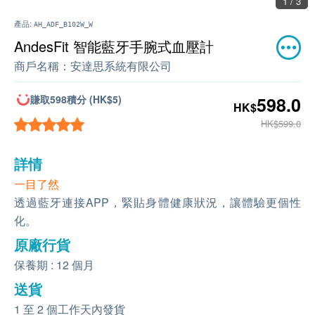
1 / 3
產品:
AH_ADF_B102W_W
AndesFit 智能藍牙手腕式血壓計
商戶名稱：
安達思系統有限公司
賺取598積分 (HK$5)
598.0
HK$
HK$599.0
詳情
一目了然
透過藍牙連接APP，緊貼身體健康狀況，讓體驗更個性
化。
原廠行貨
保養期 : 12 個月
送貨
1 至 2 個工作天內發貨