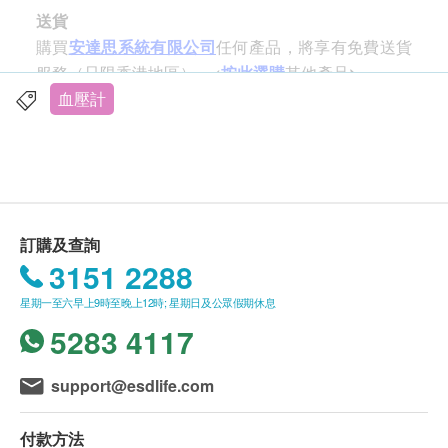
送貨
APP，利用藍牙傳送方式，紀錄上壓及下壓，心跳，
購買
安達思系統有限公司
任何產品，將享有免費送貨
測量日期及時間，雲端共享，另有趨勢圖表作參考之
服務（只限香港地區）。<
按此選購
其他產品
>
用。
血壓計
- 藍牙連接APP，方便進行身體管理
我們送貨到香港所有的地區。我們目前只接受送往香
- 配合Cloud雲端使用，測試結果可透過分享給家庭醫
港境內的訂單。默許使用順豐快遞公司作為派送公
生或親友參考備用
司。我們將於確定訂單後
2
個工作天內安排發貨。發
- 精準數據，藍牙傳輸，方便簡易的操作，為您帶來
貨後
,
我們會以電郵通知順豐的發貨單號
,
客戶可到順
更貼心的家庭服務
豐網站追蹤快件查。一般情況下
,
快件會於下
1
個工作
訂購及查詢
天內送到工
/
商業區及順豐網站
;
而非工
/
商業區的快件
,
一手掌握
3151 2288
則需視乎派送地址在
5
個工作天內送抵。但不排除運
測試完成，數據自動上傳至APP及雲端，簡單易明的
星期一至六早上9時至晚上12時; 星期日及公眾假期休息
送時間會因節日
(
例如：耶誕節、農曆新年及復活節
)
健康報告，實時監控血壓的變化。
5283 4117
而有所影響。當八號烈風訊號懸掛或黑色暴雨警告生
效時，送貨服務時間將會延遲。
support@esdlife.com
質保
自商品交付的第一天起，我們提供12個月的質保期。
付款方法