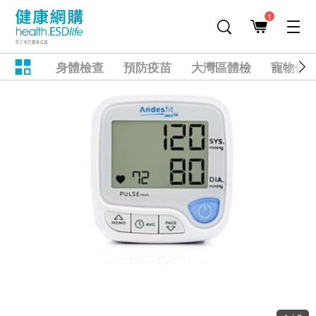
1
身體檢查
預防疫苗
大灣區體檢
寵物健