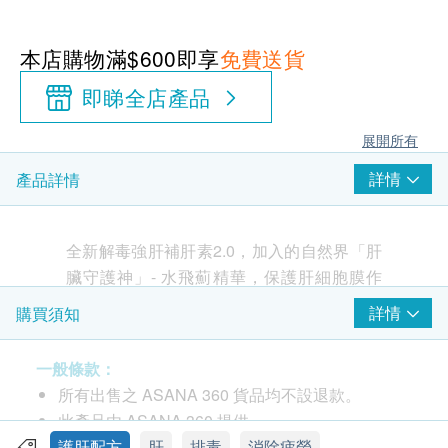
本店購物滿$600即享
免費送貨
即睇全店產品
展開所有
詳情
產品詳情
全新解毒強肝補肝素2.0，加入的自然界「肝
臟守護神」- 水飛薊精華，保護肝細胞膜作
用，防止毒素進入肝細胞，再配合兩大高量
詳情
購買須知
精純的抗氧解毒酵素GSH^、SOD及補肝藍
藻和綠藻，有助肝臟抗老、抗氧化。​
一般條款：
淨肝解毒，強化肝臟代謝，保護肝細胞，令
所有出售之 ASANA 360 貨品均不設退款。
肝臟輕鬆零負擔，令您日日精神好，淡斑美
此產品由 ASANA 360 提供。
白，容光煥發，保持肝臟健康。
如有任何爭議，ASANA 360及健康網購
護肝配方
肝
排毒
消除疲勞