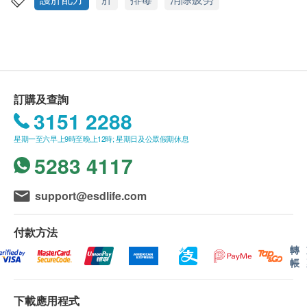
韓國最新研製 • 解毒強肝配方 • 全新加入水飛
health.ESDlife保留最終決議權。
薊精華
送貨條款：
4大特點：
購買ASANA 360產品總額滿HK$600，即可享本地
強效抗氧化活性：強效清除自由基，保護
免費送貨服務。賬單總額未滿HK$600需附加
肝細胞免受氧化損害
訂購及查詢
HK$85運費。
3151 2288
10倍濃縮天然玫瑰精華：活血疏肝，舒緩
我們將於確定訂單後1-3個工作天內安排發貨。
壓力，調節情緒
星期一至六早上9時至晚上12時; 星期日及公眾假期休息
不排除運送時間會因節日而有所影響。當八號烈風
天然解毒酵素：純度高達98% GSH 解毒
5283 4117
訊號懸掛或黑色暴雨警告生效時，送貨服務時間將
酵素^、達230 IU 活性 SOD 解毒酵素及水
會延遲。
飛薊素
所有訂單須視乎相關貨品的供應情況再作最後確
support@esdlife.com
兩大精純天然補肝海藻：藍藻及綠藻幫助
認。倘若健康網購health.ESDlife未能提供任何訂
修復肝受損細胞，促進肝細胞再生
單上的貨品，健康網購health.ESDlife有權拒絕接
付款方法
受該訂單，並且會於送貨前透過電話或電郵通知顧
轉
解酒毒．解藥毒．解熱毒．護肝！
帳
客再作安排。
解肝脂肪．解肝勞損．好精神！
解憔悴面黃．淡化色斑．容光煥發！
下載應用程式
保用條款：