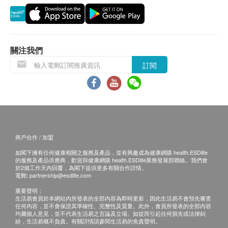
貨品質量保證，於顧客收到產品當日起計，使用
可以滿足您「護肝、好精神、容光煥發」的
期應最少有12個月或以上。
三個願望！
健康營養輔助食品，不含中西藥成分，無副
退換條款：
關注我們
作用，長食有益。
當顧客收取已訂購之貨品時，有責任檢查貨品是否
訂閱
有損毀情況，一經確認簽收，恕不接受退換。
適合人士:
退換產品必須包裝完整，如退換之產品有任何殘缺
-煙酒過多的您：注意經常吸煙、飲酒、及服
或過期退回，供應商有權不受理。
藥會損害肝臟。要保護肝臟，食用補肝素，
如有其他損壞或遺漏查詢，顧客必須保留有效收據
全面護肝！
正本，並於送貨後3個工作天內按下列方式聯絡
-經常高脂飲食的您：長期進食加工，煎炸食
商戶合作 / 加盟
ASANA 360 客戶服務部跟進。
物，體內脂肪熱毒過多，毒素積聚。食補肝
如閣下擁有任何健康相關之服務及產品，並有興趣成為健康網購 health.ESDlife
電郵：cs@asana360global.com
素，您可解肝脂肪、肝勞損，令您日日好精
的服務及產品供應商，歡迎與健康網購 health.ESDlife業務發展部聯絡。我們會
於2個工作天內回覆，為閣下提供更多有關合作詳情。
神！
電郵:
partnership@esdlife.com
-長期過勞的您：注意長期精神不振，精力不
重要聲明：
生活易會員於本網站內所發表的全部內容為即時更新，因此生活易不會預先審查
足，會面色不佳，脾氣易燥。食補肝素，可
任何內容，並不會保證其準確性、完整性及質量。此外，會員所發表的全部內容
避免肝疲勞所引致的健康風險，有助改善容
均屬個人意見，並不代表生活易之言論及立場。如從而引起任何損失或法律糾
紛，生活易概不負責。有關詳情請參閱生活易的免責聲明。
顏憔悴，及面色面黃蒼白的問題，令您天天