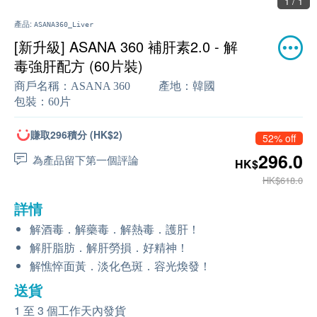
1 / 1
產品:
ASANA360_Liver
[新升級] ASANA 360 補肝素2.0 - 解
毒強肝配方 (60片裝)
商戶名稱：
ASANA 360
產地：
韓國
包裝：
60片
賺取296積分 (HK$2)
52% off
296.0
為產品留下第一個評論
HK$
HK$618.0
詳情
解酒毒．解藥毒．解熱毒．護肝！
解肝脂肪．解肝勞損．好精神！
解憔悴面黃．淡化色斑．容光煥發！
送貨
1 至 3 個工作天內發貨