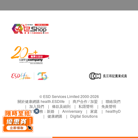
容光煥發！
-關注肝臟健康、容易疲倦、面黃氣弱或活力
不足人士
懷孕、授乳或對產品敏感人士，需諮詢醫生
意見方可食用本產品。
本產品並非治療或預防疾病之藥物，效果需
視乎個別體質而定。
淨含量：每盒 60片
韓國製造
© ESD Services Limited 2000-2026
關於健康網購 health.ESDlife
商戶合作 / 加盟
聯絡我們
建議食用方法:
加入我們
條款及細則
私隱聲明
免責聲明
每日1次，每次2片，飯後食用。
生活易旗下業務：
新婚
Anniversary
家庭
healthyD
健康網購
Digital Solutions
主要成份:
螺旋藻、綠藻、穀胱甘肽GSH、水飛薊精