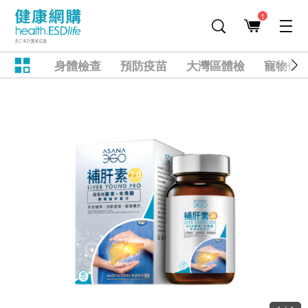
1
身體檢查
預防疫苗
大灣區體檢
寵物健