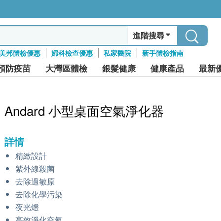
進階搜尋
美邦體檢優惠
婦科檢查優惠
私家醫院
新手體檢指南
預防疫苗
大灣區體檢
銀髮健康
健康產品
最新
Andard 小型桌面空氣淨化器
詳情
精緻設計
紫外線殺菌
去除過敏原
去除化學污染
夜光燈
高效淨化空氣