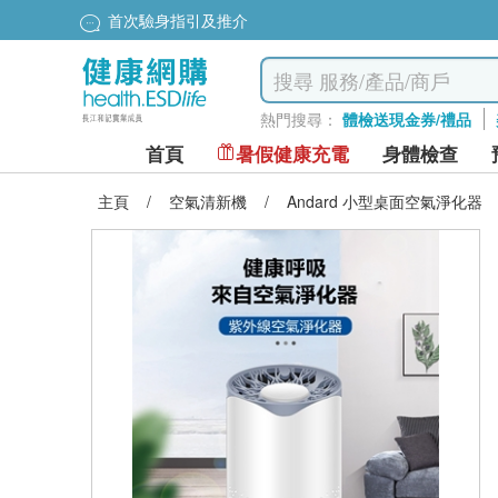
首次驗身指引及推介
熱門搜尋：
體檢送現金券/禮品
首頁
暑假健康充電
身體檢查
主頁
/
空氣清新機
/
Andard 小型桌面空氣淨化器