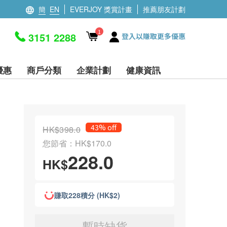
簡
EN
EVERJOY 獎賞計畫
推薦朋友計劃
1
3151 2288
登入以賺取更多優惠
優惠
商戶分類
企業計劃
健康資訊
43% off
HK$398.0
您節省：HK$170.0
228.0
HK$
賺取228積分 (HK$2)
暫時缺貨