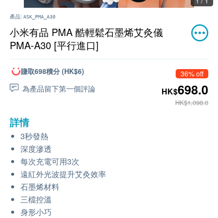
1 / 1
產品:
ASK_PMA_A30
小米有品 PMA 酷輕鬆石墨烯艾灸儀
PMA-A30 [平行進口]
賺取698積分 (HK$6)
36% off
698.0
為產品留下第一個評論
HK$
HK$1,098.0
詳情
3秒發熱
深度滲透
每次充電可用3次
遠紅外光波提升艾灸效率
石墨烯材料
三檔控溫
身形小巧