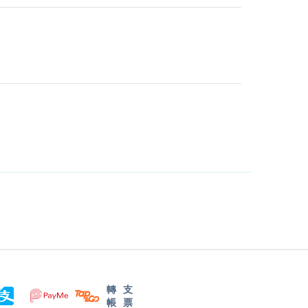
轉
支
帳
票