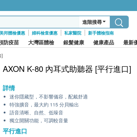
進階搜尋
美邦體檢優惠
婦科檢查優惠
私家醫院
新手體檢指南
預防疫苗
大灣區體檢
銀髮健康
健康產品
最新
]
AXON K-80 內耳式助聽器 [平行進口]
詳情
迷你隱藏型，不影響儀容，配戴舒適
特強擴音，最大約 115 分貝輸出
語音清晰、自然、低噪音
獨立開關功能，可調較音量
平行進口