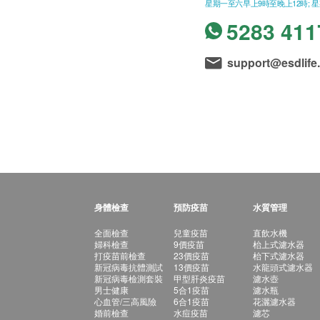
星期一至六早上9時至晚上12時; 
5283 411
support@esdlife
身體檢查
預防疫苗
水質管理
全面檢查
兒童疫苗
直飲水機
婦科檢查
9價疫苗
枱上式濾水器
打疫苗前檢查
23價疫苗
枱下式濾水器
新冠病毒抗體測試
13價疫苗
水龍頭式濾水器
新冠病毒檢測套裝
甲型肝炎疫苗
濾水壺
男士健康
5合1疫苗
濾水瓶
心血管/三高風險
6合1疫苗
花灑濾水器
婚前檢查
水痘疫苗
濾芯