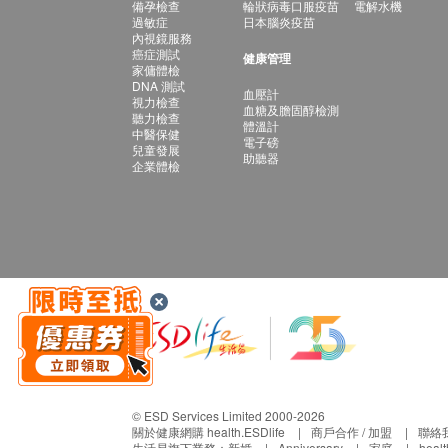
備孕檢查
輪狀病毒口服疫苗
電解水機
過敏症
日本腦炎疫苗
內視鏡服務
癌症測試
健康管理
家傭體檢
DNA 測試
血壓計
視力檢查
血糖及膽固醇檢測
聽力檢查
體溫計
中醫保健
電子磅
兒童發展
助聽器
企業體檢
© ESD Services Limited 2000-2026
關於健康網購 health.ESDlife
商戶合作 / 加盟
聯絡
生活易旗下業務：
新婚
Anniversary
家庭
heal