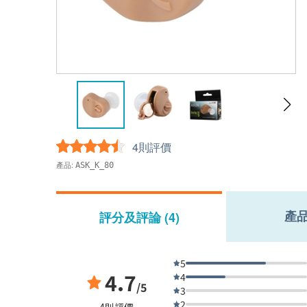
4則評價
產品:
ASK_K_80
產
評分及評論 (4)
5
4.7
4
/5
3
2
4則評價