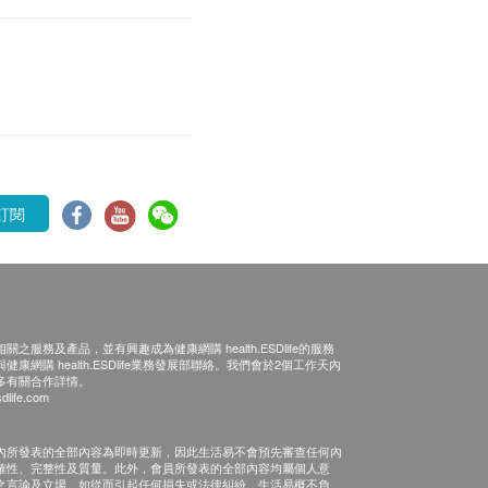
訂閱
之服務及產品，並有興趣成為健康網購 health.ESDlife的服務
康網購 health.ESDlife業務發展部聯絡。我們會於2個工作天內
多有關合作詳情。
dlife.com
內所發表的全部內容為即時更新，因此生活易不會預先審查任何內
確性、完整性及質量。此外，會員所發表的全部內容均屬個人意
之言論及立場。如從而引起任何損失或法律糾紛，生活易概不負