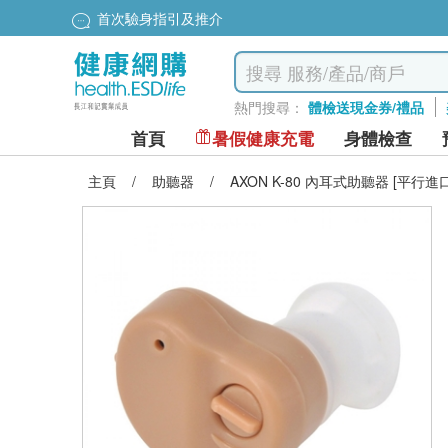
首次驗身指引及推介
熱門搜尋：
體檢送現金券/禮品
首頁
暑假健康充電
身體檢查
主頁
/
助聽器
/
AXON K-80 內耳式助聽器 [平行進口