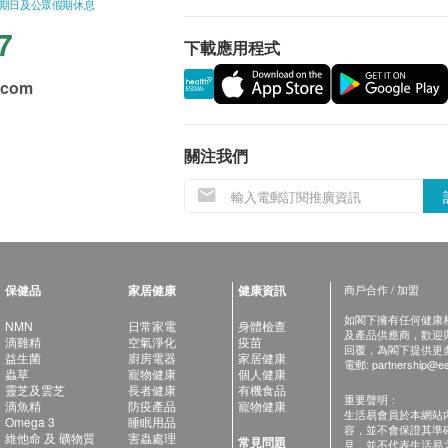
星期日及公眾假期休息
7
下載應用程式
.com
關注我們
保健品
家居健康
健康資訊
商戶合作 / 加盟
如閣下擁有任何健康相關
NMN
日常家電
身體檢查
及產品供應商，歡迎與健
滴雞精
空氣淨化
疫苗
回覆，為閣下提供更
益生菌
廚房電器
家居健康
電郵:
partnership@es
蟲草
寵物健康
個人健康
靈芝及雲芝
長者健康
有機食品
重要聲明：
滴魚精
防疫產品
寵物健康
生活易會員於本網站
Omega 3
睡眠用品
容，並不會保證其準
維他命 及 礦物質
害蟲處理
常見問題
見，並不代表生活易