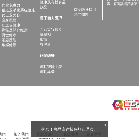
健康及有機食品
責。有關詳情請參閱
強化免疫力
飲品
首次驗身指引
腸道及消化系統健康
熱門問題
女士及美容
電子個人護理
瘦身纖體
心血管健康
面部美容儀器
骨骼及關節健康
電鬚刨
男士健康
風筒
頭髮護理
脫毛器
孕婦健康
休閑娛樂
運動智能手錶
運動耳機
抱歉！商品庫存暫時無法購買。
我們
加入我們
條款及細則
私隱聲明
免責聲明
thyD
健康網購
Digital Solutions