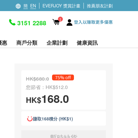
簡
EN
EVERJOY 獎賞計畫
推薦朋友計劃
1
3151 2288
登入以賺取更多優惠
優惠
商戶分類
企業計劃
健康資訊
75% off
HK$680.0
您節省：HK$512.0
168.0
HK$
賺取168積分 (HK$1)
暫時缺貨