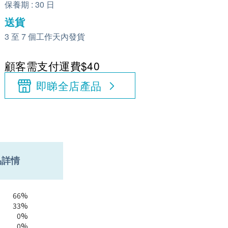
保養期 : 30 日
送貨
3 至 7 個工作天內發貨
顧客需支付運費$40
即睇全店產品
品詳情
66%
33%
0%
0%