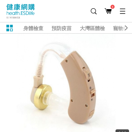
1
身體檢查
預防疫苗
大灣區體檢
寵物健