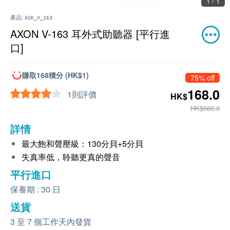
1 / 1
產品:
ASK_V_163
AXON V-163 耳外式助聽器 [平行進
口]
賺取168積分 (HK$1)
75% off
168.0
1則評價
HK$
HK$680.0
詳情
最大飽和聲壓級：130分貝+5分貝
失真率低，聆聽更真的聲音
平行進口
保養期 : 30 日
送貨
3 至 7 個工作天內發貨