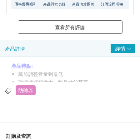
價格優惠吸引
產品質素良好
產品功效顯著
訂購流程順暢
網站
查看所有評論
詳情
產品詳情
產品特點:
戴前調整音量到最低
建議選擇稍微大一點尺寸的耳塞
增大音量時需以漸進式方法，以避免聲音突然增強
助聽器
最大飽和聲壓級：130分貝+5分貝
失真率低，聆聽更真的聲音
Size: 1.81 in x 1.97 in x 0.51 in
訂購及查詢