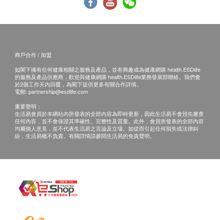
商戶合作 / 加盟
如閣下擁有任何健康相關之服務及產品，並有興趣成為健康網購 health.ESDlife
的服務及產品供應商，歡迎與健康網購 health.ESDlife業務發展部聯絡。我們會
於2個工作天內回覆，為閣下提供更多有關合作詳情。
電郵:
partnership@esdlife.com
重要聲明：
生活易會員於本網站內所發表的全部內容為即時更新，因此生活易不會預先審查
任何內容，並不會保證其準確性、完整性及質量。此外，會員所發表的全部內容
均屬個人意見，並不代表生活易之言論及立場。如從而引起任何損失或法律糾
紛，生活易概不負責。有關詳情請參閱生活易的免責聲明。