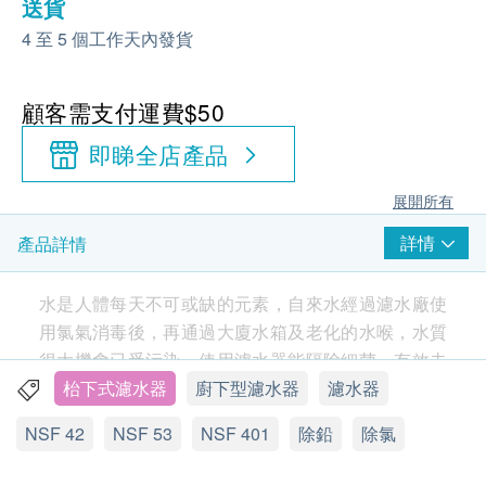
送貨
4 至 5 個工作天內發貨
顧客需支付運費$50
即睇全店產品
展開所有
詳情
產品詳情
水是人體每天不可或缺的元素，自來水經過濾水廠使
用氯氣消毒後，再通過大廈水箱及老化的水喉，水質
很大機會已受污染。使用濾水器能隔除細菌、有效去
除沖農藥、氯氣及溶解性鉛等有害物質，更保留對人
枱下式濾水器
廚下型濾水器
濾水器
體有益的礦物質，為您和家人提供安全、健康的飲用
NSF 42
NSF 53
NSF 401
除鉛
除氯
水。