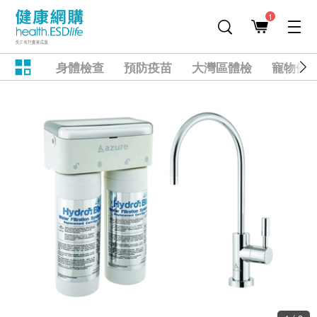
1
身體檢查
預防疫苗
大灣區體檢
寵物健