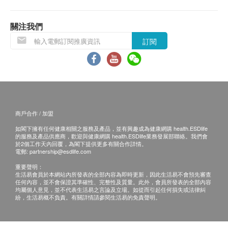
關注我們
訂閱
商戶合作 / 加盟
如閣下擁有任何健康相關之服務及產品，並有興趣成為健康網購 health.ESDlife
的服務及產品供應商，歡迎與健康網購 health.ESDlife業務發展部聯絡。我們會
於2個工作天內回覆，為閣下提供更多有關合作詳情。
電郵:
partnership@esdlife.com
重要聲明：
生活易會員於本網站內所發表的全部內容為即時更新，因此生活易不會預先審查
任何內容，並不會保證其準確性、完整性及質量。此外，會員所發表的全部內容
均屬個人意見，並不代表生活易之言論及立場。如從而引起任何損失或法律糾
紛，生活易概不負責。有關詳情請參閱生活易的免責聲明。