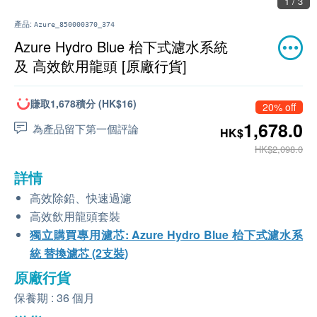
1 / 3
產品:
Azure_850000370_374
Azure Hydro Blue 枱下式濾水系統
及 高效飲用龍頭 [原廠行貨]
賺取1,678積分 (HK$16)
20% off
1,678.0
為產品留下第一個評論
HK$
HK$2,098.0
詳情
高效除鉛、快速過濾
高效飲用龍頭套裝
獨立購買專用濾芯: Azure Hydro Blue 枱下式濾水系
統 替換濾芯 (2支裝)
原廠行貨
保養期 : 36 個月