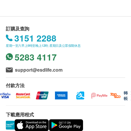
包裝尺寸：42 x 22 x 16cm
重量：5kg
溫度範圍：33-100°F（0.5-37.8°C）
壓力範圍：40-120 psi（2.76-8.27 bar）
訂購及查詢
3151 2288
額定使用壽命：778加侖（2945升）
星期一至六早上9時至晚上12時; 星期日及公眾假期休息
內附配件：
5283 4117
FKF051 Hydro Blue枱下式濾水系統：1 套
FKA031 高效飲用龍頭：1 套
support@esdlife.com
*產品售價並不包括安裝服務，如需要安裝服務，請於
下單後聯絡美康居客戶服務部 (電話: 24117280)，額
付款方法
外安裝費用$500將由安裝技師收取。
轉
帳
下載應用程式