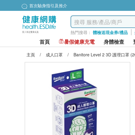
首次驗身指引及推介
熱門搜尋：
體檢送現金券/禮品
首頁
暑假健康充電
身體檢查
主頁
/
成人口罩
/
Banitore Level 2 3D 護理口罩 