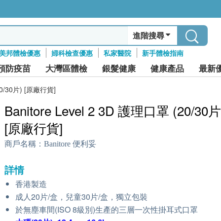
進階搜尋
美邦體檢優惠
婦科檢查優惠
私家醫院
新手體檢指南
預防疫苗
大灣區體檢
銀髮健康
健康產品
最新
(20/30片) [原廠行貨]
Banitore Level 2 3D 護理口罩 (20/30片
[原廠行貨]
商戶名稱：
Banitore 便利妥
詳情
香港製造
成人20片/盒，兒童30片/盒，獨立包裝
於無塵車間(ISO 8級別)生產的三層一次性掛耳式口罩