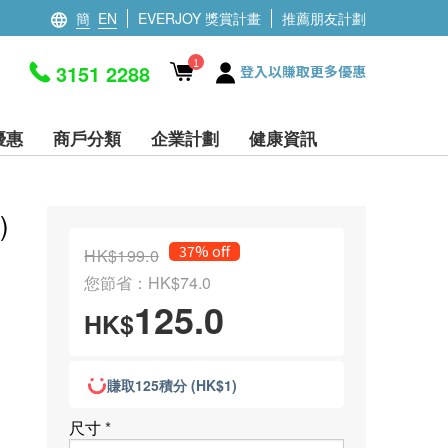
簡
EN
EVERJOY 獎賞計畫
推薦朋友計劃
1
3151 2288
登入以賺取更多優惠
優惠
商戶分類
企業計劃
健康資訊
)
37% off
HK$199.0
您節省：HK$74.0
125.0
HK$
賺取125積分 (HK$1)
尺寸
*