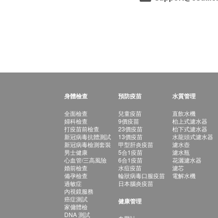
身體檢查
預防疫苗
水質管理
全面檢查
兒童疫苗
直飲水機
婦科檢查
9價疫苗
枱上式濾水器
打疫苗前檢查
23價疫苗
枱下式濾水器
新冠病毒抗體測試
13價疫苗
水龍頭式濾水器
新冠病毒檢測套裝
甲型肝炎疫苗
濾水壺
男士健康
5合1疫苗
濾水瓶
心血管/三高風險
6合1疫苗
花灑濾水器
婚前檢查
水痘疫苗
濾芯
備孕檢查
輪狀病毒口服疫苗
電解水機
過敏症
日本腦炎疫苗
內視鏡服務
癌症測試
健康管理
家傭體檢
DNA 測試