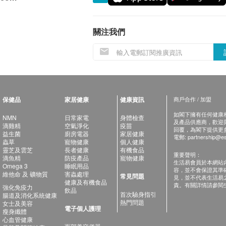
關注我們
保健品
家居健康
健康資訊
商戶合作 / 加盟
如閣下擁有任何健康相關
NMN
日常家電
身體檢查
及產品供應商，歡迎與健
滴雞精
空氣淨化
疫苗
回覆，為閣下提供更
益生菌
廚房電器
家居健康
電郵:
partnership@es
蟲草
寵物健康
個人健康
靈芝及雲芝
長者健康
有機食品
重要聲明：
滴魚精
防疫產品
寵物健康
生活易會員於本網站
Omega 3
睡眠用品
容，並不會保證其準
維他命 及 礦物質
害蟲處理
常見問題
見，並不代表生活易
健康及有機食品
責。有關詳情請參閱
強化免疫力
飲品
首次驗身指引
腸道及消化系統健康
熱門問題
女士及美容
電子個人護理
瘦身纖體
心血管健康