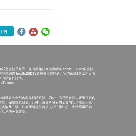
訂閱
之服務及產品，並有興趣成為健康網購 health.ESDlife的服務
康網購 health.ESDlife業務發展部聯絡。我們會於2個工作天內
多有關合作詳情。
dlife.com
內所發表的全部內容為即時更新，因此生活易不會預先審查任何內
確性、完整性及質量。此外，會員所發表的全部內容均屬個人意
之言論及立場。如從而引起任何損失或法律糾紛，生活易概不負
生活易的免責聲明。