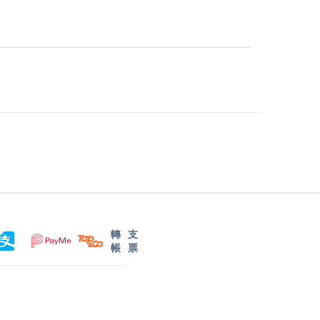
轉
支
帳
票