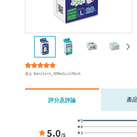
產品:
Banitore_3DMedicalMask
產
評分及評論
5
4
5.0
3
/5