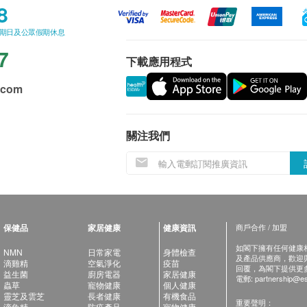
8
星期日及公眾假期休息
7
下載應用程式
.com
關注我們
保健品
家居健康
健康資訊
商戶合作 / 加盟
如閣下擁有任何健康相關
NMN
日常家電
身體檢查
及產品供應商，歡迎與健
滴雞精
空氣淨化
疫苗
回覆，為閣下提供更
益生菌
廚房電器
家居健康
電郵:
partnership@es
蟲草
寵物健康
個人健康
靈芝及雲芝
長者健康
有機食品
重要聲明：
滴魚精
防疫產品
寵物健康