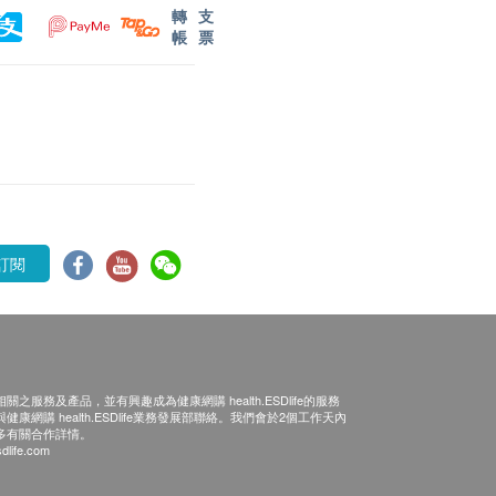
轉
支
帳
票
訂閱
之服務及產品，並有興趣成為健康網購 health.ESDlife的服務
康網購 health.ESDlife業務發展部聯絡。我們會於2個工作天內
多有關合作詳情。
dlife.com