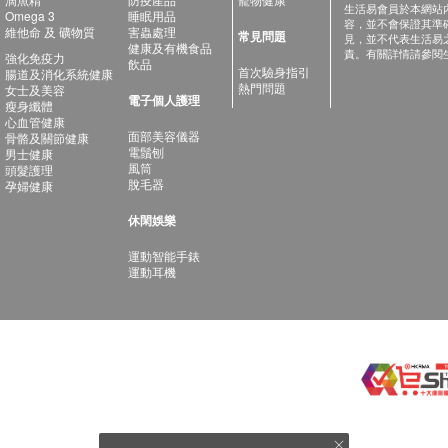
生活易會員於本網站
Omega 3
睡眠用品
容，並不會保證其準
維他命 及 礦物質
害蟲處理
常見問題
見，並不代表生活易
健康及有機食品
責。有關詳情請參閱
強化免疫力
飲品
首次驗身指引
腸道及消化系統健康
熱門問題
女士及美容
電子個人護理
瘦身纖體
心血管健康
面部美容儀器
骨骼及關節健康
電鬚刨
男士健康
風筒
頭髮護理
脫毛器
孕婦健康
休閑娛樂
運動智能手錶
運動耳機