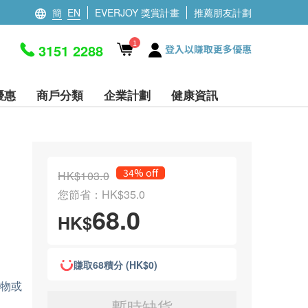
簡
EN
EVERJOY 獎賞計畫
推薦朋友計劃
1
3151 2288
登入以賺取更多優惠
優惠
商戶分類
企業計劃
健康資訊
34% off
HK$103.0
您節省：HK$35.0
68.0
HK$
賺取68積分 (HK$0)
穀物或
暫時缺貨