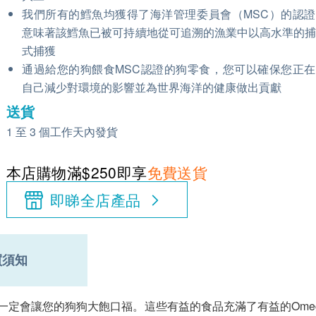
我們所有的鱈魚均獲得了海洋管理委員會（MSC）的認
意味著該鱈魚已被可持續地從可追溯的漁業中以高水準的
式捕獲
通過給您的狗餵食MSC認證的狗零食，您可以確保您正
自己減少對環境的影響並為世界海洋的健康做出貢獻
送貨
1 至 3 個工作天內發貨
本店購物滿$250即享
免費送貨
即睇全店產品
買須知
一定會讓您的狗狗大飽口福。這些有益的食品充滿了有益的Ome