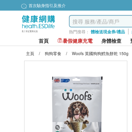
首次驗身指引及推介
熱門搜尋：
體檢送現金券/禮品
首頁
暑假健康充電
身體檢查
主頁
/
狗狗零食
/
Woofs 英國狗狗鱈魚餅乾 150g