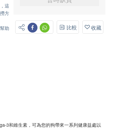
證，這
捕撈方
比較
收藏
在幫助
ga-3和維生素，可為您的狗帶來一系列健康益處以