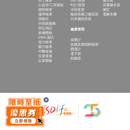
心血管/三高風險
6合1疫苗
花灑濾水器
婚前檢查
水痘疫苗
濾芯
備孕檢查
輪狀病毒口服疫苗
電解水機
過敏症
日本腦炎疫苗
內視鏡服務
癌症測試
健康管理
家傭體檢
DNA 測試
血壓計
視力檢查
血糖及膽固醇檢測
聽力檢查
體溫計
中醫保健
電子磅
兒童發展
助聽器
企業體檢