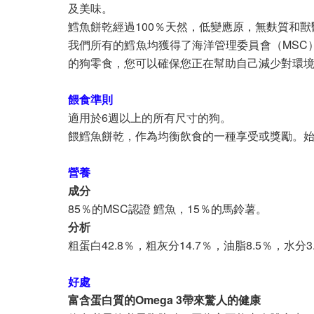
及美味。
鱈魚餅乾經過100％天然，低變應原，無麩質和
我們所有的鱈魚均獲得了海洋管理委員會（MSC
的狗零食，您可以確保您正在幫助自己減少對環
餵食準則
適用於6週以上的所有尺寸的狗。
餵鱈魚餅乾，作為均衡飲食的一種享受或獎勵。
營養
成分
85％的MSC認證 鱈魚，15％的馬鈴薯。
分析
粗蛋白42.8％，粗灰分14.7％，油脂8.5％，水分
好處
富含蛋白質的Omega 3帶來驚人的健康