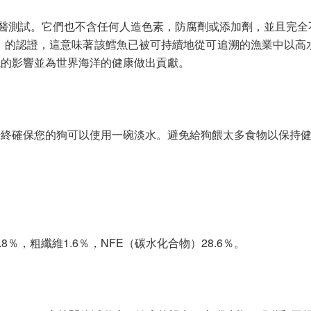
獸醫測試。它們也不含任何人造色素，防腐劑或添加劑，並且完全
）的認證，這意味著該鱈魚已被可持續地從可追溯的漁業中以高
境的影響並為世界海洋的健康做出貢獻。
始終確保您的狗可以使用一碗淡水。避免給狗餵太多食物以保持
3.8％，粗纖維1.6％，NFE（碳水化合物）28.6％。