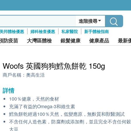
進階搜尋
美邦體檢優惠
婦科檢查優惠
私家醫院
新手體檢指南
預防疫苗
大灣區體檢
銀髮健康
健康產品
最新
Woofs 英國狗狗鱈魚餅乾 150g
商戶名稱：
奧高生活
詳情
100％健康，天然的食材
充滿了有益的Omega-3和維生素
鱈魚餅乾經過100％天然，低變應原，無麩質和獸醫測試
不含任何人造色素，防腐劑或添加劑，並且完全不含任何
大豆