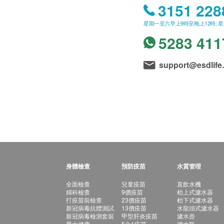
3151 228
星期一至六早上9時至晚上12時; 
5283 411
support@esdlife
身體檢查
預防疫苗
水質管理
全面檢查
兒童疫苗
直飲水機
婦科檢查
9價疫苗
枱上式濾水器
打疫苗前檢查
23價疫苗
枱下式濾水器
新冠病毒抗體測試
13價疫苗
水龍頭式濾水器
新冠病毒檢測套裝
甲型肝炎疫苗
濾水壺
男士健康
5合1疫苗
濾水瓶