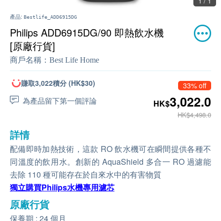
1 / 1
產品:
Bestlife_ADD6915DG
Philips ADD6915DG/90 即熱飲水機
[原廠行貨]
商戶名稱：
Best Life Home
賺取3,022積分 (HK$30)
33% off
3,022.0
為產品留下第一個評論
HK$
HK$4,498.0
詳情
配備即時加熱技術，這款 RO 飲水機可在瞬間提供各種不
同溫度的飲用水。創新的 AquaShield 多合一 RO 過濾能
去除 110 種可能存在於自來水中的有害物質
獨立購買Philips水機專用濾芯
原廠行貨
保養期 : 24 個月