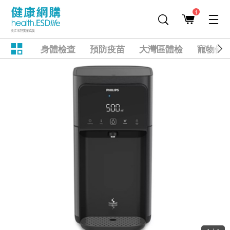
1
身體檢查
預防疫苗
大灣區體檢
寵物健