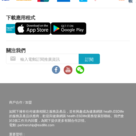
菌，進一步保證水的清潔度。
帳
指定產品樓梯費用:
300公升以上雪櫃 $100/層
下載應用程式
3 秒內按需提供新鮮熱水
2匹冷氣機以上 $100/層
如送貨地點需入村屋而車輛無法直達（需徒步
全賴即時加熱技術，供應新鮮的滾燙熱水只需數秒，
入村）將收取額外附加費(現場報價)
溫度準確，隨您偏好，無需等待。
送貨安排：
關注我們
7 種預設水溫，配合您不同需要
商品會於訂單確認付款後 3-6 個工作天內送出，送
訂閱
貨時間為星期一至六(公眾假期除外)，上午 9:30 時
精確控制水溫以滿足您的不同需求。無需等待冷卻至
至下午 6 時。在正常情況下, 訂單一經確認, 便不接
特定溫度。無論是咖啡、茶還是蜜糖水，您總能在幾
受更改送貨地址。
秒鐘內製作出最喜歡的飲品。
送貨服務有可能因天氣、交通、地區或其他因素而
暫停或延期，送貨時間將會另作安排。
5 種預設出水量，配合您不同需要
商戶合作 / 加盟
如商品已到達收貨地址而沒有人簽收或因客戶問題
如閣下擁有任何健康相關之服務及產品，並有興趣成為健康網購 health.ESDlife
引致貨品未能送達收貨地點或客戶要求取消訂單或
150 毫升、200 毫升、300 毫升、500 毫升及 999 毫
的服務及產品供應商，歡迎與健康網購 health.ESDlife業務發展部聯絡。我們會
客戶拒收貨品或需改期送貨，客戶仍需承擔該次送
於2個工作天內回覆，為閣下提供更多有關合作詳情。
升，您可以隨時調校至適合的出水量，以配合您喜愛
電郵:
partnership@esdlife.com
貨之費用。再次安排送貨服務，顧客必須再支付實
的水杯或水壺。
重要聲明：