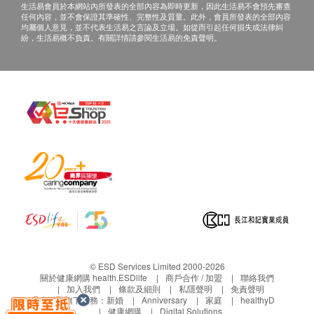
際運費及特別地區附加費用或到指定地點自行提
生活易會員於本網站內所發表的全部內容為即時更新，因此生活易不會預先審查
任何內容，並不會保證其準確性、完整性及質量。此外，會員所發表的全部內容
取。
觸控寬螢幕，方便操控
均屬個人意見，並不代表生活易之言論及立場。如從而引起任何損失或法律糾
產品不設同日送貨安裝服務，如客戶需代約安裝服
紛，生活易概不負責。有關詳情請參閱生活易的免責聲明。
優質設計，配備 LED 顯示屏。輕觸一下螢幕，即可輕
務，請另行預約。
鬆享受熱水與室溫水。
所有訂單須視乎相關貨品的供應情況再作最後確
認。倘若未能提供閣下訂單上之任何產品或服務，
將會於送貨或取貨前透過電話, 電郵或WhatsApp通
旋轉式底座，使用方便
知閣下另行安排。
旋轉式底座，便於從兩側出水或為水箱加水。
退貨安排：
即插即用，無需安裝
除更換保障情況外，所有已出售的貨品均不可退
款。產品有價格波動性，售價以出單當刻為準，及
飲水機無需安裝。設計小巧，可放在家居任何地方。
後若有價格調整或促銷恕不能退回差價。
已使用或因您個人原因而造成任何損壞的商品均不
長效過濾，可達 12 個月***
能退換。
© ESD Services Limited 2000-2026
只限更換相同型號之產品，一張訂單只可進行一次
多合一 RO 過濾的使用壽命長達 12 個月***。您只需
關於健康網購 health.ESDlife
商戶合作 / 加盟
聯絡我們
加入我們
條款及細則
私隱聲明
免責聲明
退貨。
每年更換一次濾網，其餘時間即可安心享用乾淨的水
生活易旗下業務：
新婚
Anniversary
家庭
healthyD
如發現產品品質不符合生產標準，必須要在收貨後
健康網購
Digital Solutions