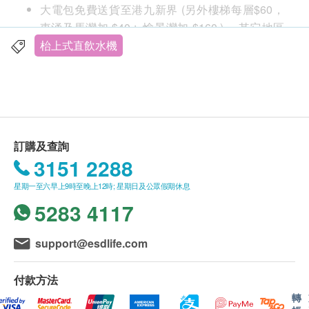
大電包免費送貨至港九新界 (另外樓梯每層$60，
不僅有 RO 過濾，且使用極為方便
東涌及馬灣加 $40 ; 愉景灣加 $160 )， 其它地區
及村屋請向商戶查詢另行報價。
枱上式直飲水機
無需安裝
購買 小電產品總額滿HK$
500
，即可享一般地區免
5 合 1 RO 過濾
費送貨上門服務
即時加熱
賬單總額未滿HK$
500
需附加HK$
100
運費
觸控寬螢幕
送貨服務：
RO 過濾能去除 110 種有害物質*
訂購及查詢
不同送貨地區設特定送貨時間，由商戶安排，但客
3151 2288
人可任選星期一至六 (赤柱,淺水灣,深水灣,大潭及
創新的 AquaShield 多合一 RO 過濾能去除 110 種可
星期一至六早上9時至晚上12時; 星期日及公眾假期休息
西貢只安排星期二,四六送貨。)
能存在於自來水中的有害物質*，提供與蒸餾類似的水
5283 4117
不送貨至離島,禁區及指定地區(包括半山馬己仙硤
質。
道, 柯士甸山道, 沙田觀音花園)
額外附加費：如送貨地點需上樓梯（包括住宅外樓
support@esdlife.com
UV-LED 去除 99.9% 細菌**
梯）
UV-C LED 觸發光化學反應以破壞細菌的 DNA。它作
每層（由地面往上多於4級，至14級作一層
付款方法
為第二道防線，可消滅過濾水箱內高達 99.9%** 的細
計算）將收取附加費：$60/層
轉