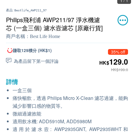
1 / 1
產品:
Bestlife_AWP211_97
Philips飛利浦 AWP211/97 淨水機濾
芯 (一盒三個) 濾水壼濾芯 [原廠行貨]
商戶名稱：
Best Life Home
賺取129積分 (HK$1)
35% off
129.0
為產品留下第一個評論
HK$
HK$199.0
詳情
一盒三個
痛快暢飲，透過 Philips Micro X-Clean 濾芯過濾，能夠
減少影響口感的物質等。
微細過濾效能
適用飲水機: ADD5910M, ADD5980M
適用於濾水壼: AWP2935GNT, AWP2935WHT和