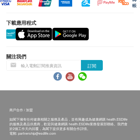
帳
指定產品樓梯費用:
300公升以上雪櫃 $100/層
下載應用程式
2匹冷氣機以上 $100/層
如送貨地點需入村屋而車輛無法直達（需徒步
入村）將收取額外附加費(現場報價)
送貨安排：
關注我們
商品會於訂單確認付款後 3-6 個工作天內送出，送
訂閱
貨時間為星期一至六(公眾假期除外)，上午 9:30 時
至下午 6 時。在正常情況下, 訂單一經確認, 便不接
受更改送貨地址。
送貨服務有可能因天氣、交通、地區或其他因素而
暫停或延期，送貨時間將會另作安排。
商戶合作 / 加盟
如商品已到達收貨地址而沒有人簽收或因客戶問題
如閣下擁有任何健康相關之服務及產品，並有興趣成為健康網購 health.ESDlife
引致貨品未能送達收貨地點或客戶要求取消訂單或
的服務及產品供應商，歡迎與健康網購 health.ESDlife業務發展部聯絡。我們會
客戶拒收貨品或需改期送貨，客戶仍需承擔該次送
於2個工作天內回覆，為閣下提供更多有關合作詳情。
電郵:
partnership@esdlife.com
貨之費用。再次安排送貨服務，顧客必須再支付實