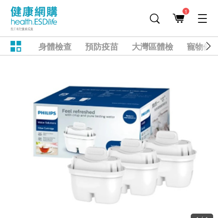
1
身體檢查
預防疫苗
大灣區體檢
寵物健