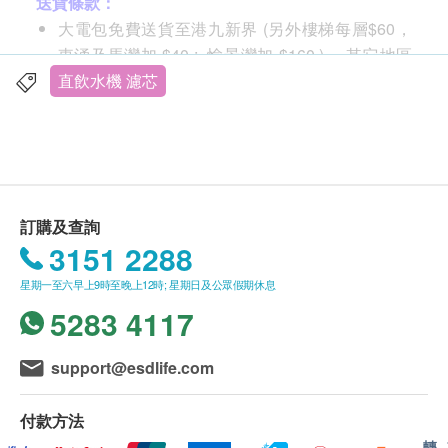
送貨條款：
可口美味的飲用水，而費用及浪費遠低於樽裝水。
大電包免費送貨至港九新界 (另外樓梯每層$60，
東涌及馬灣加 $40 ; 愉景灣加 $160 )， 其它地區
過濾出最純淨的飲用水
及村屋請向商戶查詢另行報價。
直飲水機 濾芯
享用爽口純淨飲用水，以及美味可口的冷熱飲品。
購買 小電產品總額滿HK$
500
，即可享一般地區免
Philips Micro X-Clean 濾芯可減少氯、水垢、重金
費送貨上門服務
屬及新興污染物，如微塑和 PFOA。*
賬單總額未滿HK$
500
需附加HK$
100
運費
延長廚房電器的壽命
送貨服務：
防止水垢積聚，以延長廚房電器的壽命。
訂購及查詢
不同送貨地區設特定送貨時間，由商戶安排，但客
技術規格
3151 2288
人可任選星期一至六 (赤柱,淺水灣,深水灣,大潭及
水流量: 每分鐘 0.3 公升
星期一至六早上9時至晚上12時; 星期日及公眾假期休息
西貢只安排星期二,四六送貨。)
濾芯壽命:１ 個月
5283 4117
不送貨至離島,禁區及指定地區(包括半山馬己仙硤
濾芯品質: 3 支裝
道, 柯士甸山道, 沙田觀音花園)
產品尺寸（長x寬x高）: 75×75×115 毫米
額外附加費：如送貨地點需上樓梯（包括住宅外樓
support@esdlife.com
原產地: 濾芯: 中國製造
梯）
輸入水環境: 輸入水質 市政自來水
每層（由地面往上多於4級，至14級作一層
入水溫度: 5-38 °C
付款方法
計算）將收取附加費：$60/層
轉