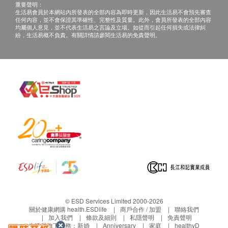
重要聲明：
際運費及特別地區附加費用或到指定地點自行提
生活易會員於本網站內所發表的全部內容為即時更新，因此生活易不會預先審查
任何內容，並不會保證其準確性、完整性及質量。此外，會員所發表的全部內容
取。
均屬個人意見，並不代表生活易之言論及立場。如從而引起任何損失或法律糾
產品不設同日送貨安裝服務，如客戶需代約安裝服
紛，生活易概不負責。有關詳情請參閱生活易的免責聲明。
務，請另行預約。
所有訂單須視乎相關貨品的供應情況再作最後確
認。倘若未能提供閣下訂單上之任何產品或服務，
將會於送貨或取貨前透過電話, 電郵或WhatsApp通
知閣下另行安排。
退貨安排：
除更換保障情況外，所有已出售的貨品均不可退
款。產品有價格波動性，售價以出單當刻為準，及
後若有價格調整或促銷恕不能退回差價。
已使用或因您個人原因而造成任何損壞的商品均不
能退換。
© ESD Services Limited 2000-2026
只限更換相同型號之產品，一張訂單只可進行一次
關於健康網購 health.ESDlife
商戶合作 / 加盟
聯絡我們
加入我們
條款及細則
私隱聲明
免責聲明
退貨。
生活易旗下業務：
新婚
Anniversary
家庭
healthyD