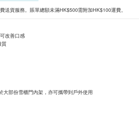
費送貨服務。賬單總額未滿HK$500需附加HK$100運費。
又可改善口感
雜質
放於大部份雪櫃門內架，亦可攜帶到戶外使用