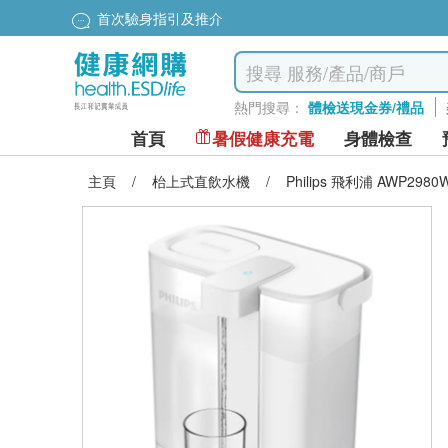
首次驗身指引及推介
熱門搜尋：
體檢送現金券/禮品
首頁
暑假健康充電
身體檢查
主頁
/
枱上式直飲水機
/
Philips 飛利浦 AWP2