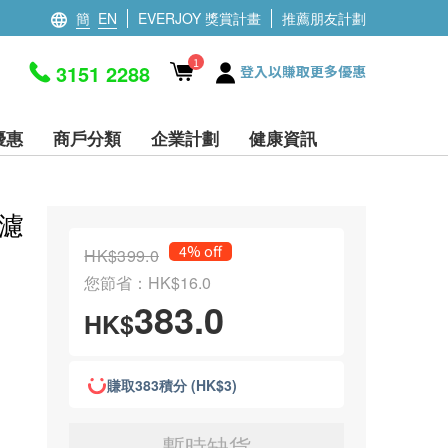
簡
EN
EVERJOY 獎賞計畫
推薦朋友計劃
1
3151 2288
登入以賺取更多優惠
優惠
商戶分類
企業計劃
健康資訊
動濾
4% off
HK$399.0
您節省：HK$16.0
383.0
HK$
賺取383積分 (HK$3)
暫時缺貨