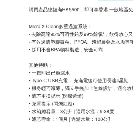
購買產品總額滿HK$500，即可享香港,一般地區免
Micro X-Clean多重過濾系統：
- 去除高達95%可溶性鉛及99%餘氯*，飲得放心
- 有效過濾塑膠微粒、PFOA、殘留農藥及水垢等
• 採用不含BPA物料製造，安全可靠
其他特點：
• 一按即出已過濾水
• Type-C USB充電， 充滿電後可使用長達4星期
• 機身輕巧纖薄，獨立手挽加上無線設計，適合
• 濾芯更換提示 (閃爍紫燈)
• 充電提示 (閃爍紅燈)
• 水箱總容量：3公升 | 適用水溫：5-38度
• 濾芯壽命：1個月 | 過濾水量：100公升