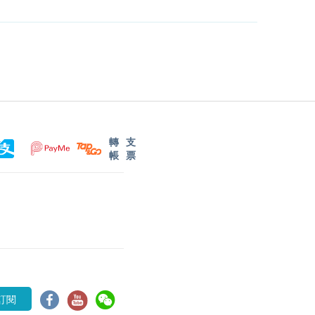
轉
支
帳
票
訂閱