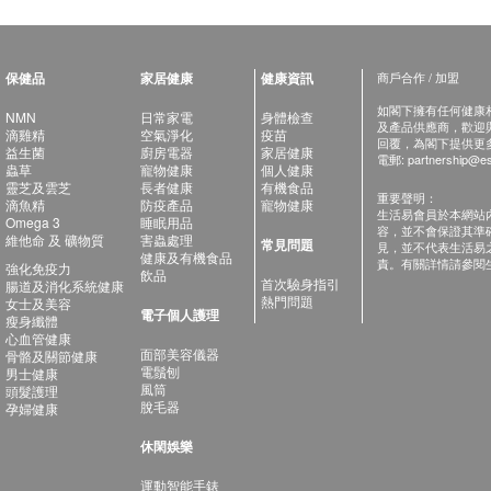
保健品
家居健康
健康資訊
商戶合作 / 加盟
如閣下擁有任何健康相關
NMN
日常家電
身體檢查
及產品供應商，歡迎與健
滴雞精
空氣淨化
疫苗
回覆，為閣下提供更
益生菌
廚房電器
家居健康
電郵:
partnership@es
蟲草
寵物健康
個人健康
靈芝及雲芝
長者健康
有機食品
重要聲明：
滴魚精
防疫產品
寵物健康
生活易會員於本網站
Omega 3
睡眠用品
容，並不會保證其準
維他命 及 礦物質
害蟲處理
常見問題
見，並不代表生活易
健康及有機食品
責。有關詳情請參閱
強化免疫力
飲品
首次驗身指引
腸道及消化系統健康
熱門問題
女士及美容
電子個人護理
瘦身纖體
心血管健康
面部美容儀器
骨骼及關節健康
電鬚刨
男士健康
風筒
頭髮護理
脫毛器
孕婦健康
休閑娛樂
運動智能手錶