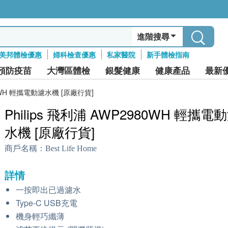
進階搜尋
美邦體檢優惠
婦科檢查優惠
私家醫院
新手體檢指南
預防疫苗
大灣區體檢
銀髮健康
健康產品
最新
980WH 輕攜電動濾水機 [原廠行貨]
Philips 飛利浦 AWP2980WH 輕攜電
水機 [原廠行貨]
商戶名稱：
Best Life Home
詳情
一按即出已過濾水
Type-C USB充電
機身輕巧纖薄