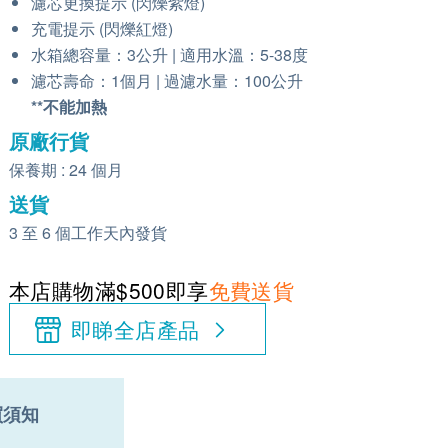
濾芯更換提示 (閃爍紫燈)
充電提示 (閃爍紅燈)
水箱總容量：3公升 | 適用水溫：5-38度
濾芯壽命：1個月 | 過濾水量：100公升
**不能加熱
原廠行貨
保養期 : 24 個月
送貨
3 至 6 個工作天內發貨
本店購物滿$500即享
免費送貨
即睇全店產品
買須知