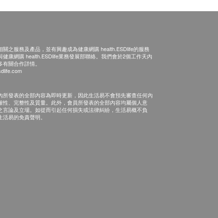
之服務及產品，並有興趣成為健康網購 health.ESDlife的服務
康網購 health.ESDlife業務發展部聯絡。我們會於2個工作天內
多有關合作詳情。
dlife.com
內所發表的全部內容為即時更新，因此生活易不會預先審查任何內
確性、完整性及質量。此外，會員所發表的全部內容均屬個人意
之言論及立場。如從而引起任何損失或法律糾紛，生活易概不負
生活易的免責聲明。