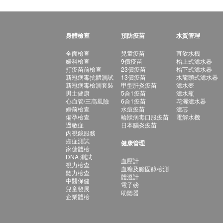
身體檢查
預防疫苗
水質管理
全面檢查
兒童疫苗
直飲水機
婦科檢查
9價疫苗
枱上式濾水器
打疫苗前檢查
23價疫苗
枱下式濾水器
新冠病毒抗體測試
13價疫苗
水龍頭式濾水器
新冠病毒檢測套裝
甲型肝炎疫苗
濾水壺
男士健康
5合1疫苗
濾水瓶
心血管/三高風險
6合1疫苗
花灑濾水器
婚前檢查
水痘疫苗
濾芯
備孕檢查
輪狀病毒口服疫苗
電解水機
過敏症
日本腦炎疫苗
內視鏡服務
癌症測試
健康管理
家傭體檢
DNA 測試
血壓計
視力檢查
血糖及膽固醇檢測
聽力檢查
體溫計
中醫保健
電子磅
兒童發展
助聽器
企業體檢