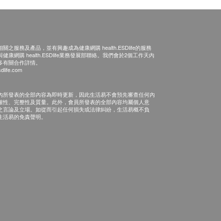
之服務及產品，並有興趣成為健康網購 health.ESDlife的服務
康網購 health.ESDlife業務發展部聯絡。我們會於2個工作天內
多有關合作詳情。
dlife.com
內所發表的全部內容為即時更新，因此生活易不會預先審查任何內
確性、完整性及質量。此外，會員所發表的全部內容均屬個人意
之言論及立場。如從而引起任何損失或法律糾紛，生活易概不負
生活易的免責聲明。