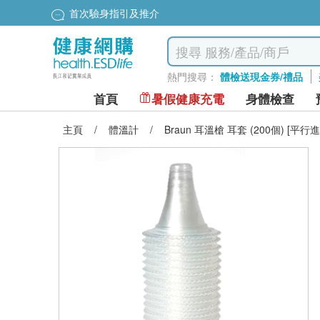
首次驗身指引及推介
熱門搜尋：
體檢送現金券/禮品
首頁
暑假健康充電
身體檢查
主頁
/
體溫計
/
Braun 耳溫槍 耳套 (200個) [平行進