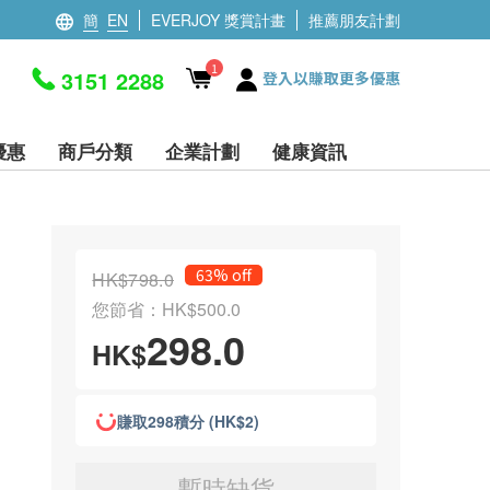
簡
EN
EVERJOY 獎賞計畫
推薦朋友計劃
1
3151 2288
登入以賺取更多優惠
優惠
商戶分類
企業計劃
健康資訊
63% off
HK$798.0
您節省：HK$500.0
298.0
HK$
賺取298積分 (HK$2)
暫時缺貨