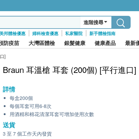
進階搜尋
美邦體檢優惠
婦科檢查優惠
私家醫院
新手體檢指南
預防疫苗
大灣區體檢
銀髮健康
健康產品
最新
口]
Braun 耳溫槍 耳套 (200個) [平行進口]
詳情
每盒200個
每個耳套可用6-8次
用酒精和棉花清潔耳套可增加使用次數
送貨
3 至 7 個工作天內發貨