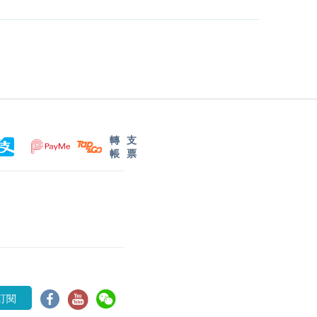
轉
支
帳
票
訂閱