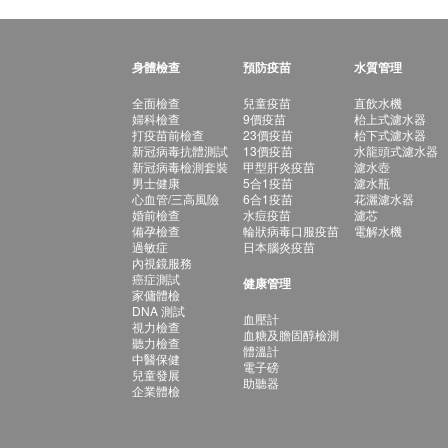
身體檢查
預防疫苗
水質管理
全面檢查
兒童疫苗
直飲水機
婦科檢查
9價疫苗
枱上式濾水器
打疫苗前檢查
23價疫苗
枱下式濾水器
新冠病毒抗體測試
13價疫苗
水龍頭式濾水器
新冠病毒檢測套裝
甲型肝炎疫苗
濾水壺
男士健康
5合1疫苗
濾水瓶
心血管/三高風險
6合1疫苗
花灑濾水器
婚前檢查
水痘疫苗
濾芯
備孕檢查
輪狀病毒口服疫苗
電解水機
過敏症
日本腦炎疫苗
內視鏡服務
癌症測試
健康管理
家傭體檢
DNA 測試
血壓計
視力檢查
血糖及膽固醇檢測
聽力檢查
體溫計
中醫保健
電子磅
兒童發展
助聽器
企業體檢