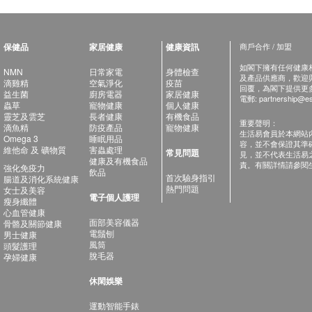
保健品
家居健康
健康資訊
商戶合作 / 加盟
如閣下擁有任何健康相關
NMN
日常家電
身體檢查
及產品供應商，歡迎與健
滴雞精
空氣淨化
疫苗
回覆，為閣下提供更
益生菌
廚房電器
家居健康
電郵:
partnership@es
蟲草
寵物健康
個人健康
靈芝及雲芝
長者健康
有機食品
重要聲明：
滴魚精
防疫產品
寵物健康
生活易會員於本網站
Omega 3
睡眠用品
容，並不會保證其準
維他命 及 礦物質
害蟲處理
常見問題
見，並不代表生活易
健康及有機食品
責。有關詳情請參閱
強化免疫力
飲品
首次驗身指引
腸道及消化系統健康
熱門問題
女士及美容
電子個人護理
瘦身纖體
心血管健康
面部美容儀器
骨骼及關節健康
電鬚刨
男士健康
風筒
頭髮護理
脫毛器
孕婦健康
休閑娛樂
運動智能手錶