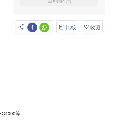
比較
收藏
RO4000等