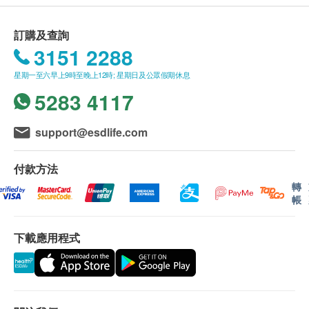
身體檢查計劃有效期為3個月，客戶必須於3個月內
内地春節假期休息
（由確認付款日期起計）接受有關檢查，逾期作
訂購及查詢
廢。
3151 2288
體檢時, 如果遇到醫生不會説廣東話的情況，深圳
希華愛康健醫院可安排醫護人員陪同提供翻譯服
星期一至六早上9時至晚上12時; 星期日及公眾假期休息
務。
5283 4117
如果商戶頁面與體檢計劃頁面的繁體中文、簡體中
文、英文三個版本有任何抵觸或不相符之處，應以
support@esdlife.com
繁體中文版本為準。
付款方法
二、體檢報告領取和講解
轉
帳
體檢報告為簡體中文版本。
體檢報告會在體檢後14日內發送，客戶可選擇以下
途徑查看體檢報告：
下載應用程式
體檢報告完成後，深圳希華愛康健醫院會發送
提醒訊息至客戶預留的手機號短信息內，點擊
鏈接即可查看；
預留E-mail，深圳希華愛康健醫院會在報告完