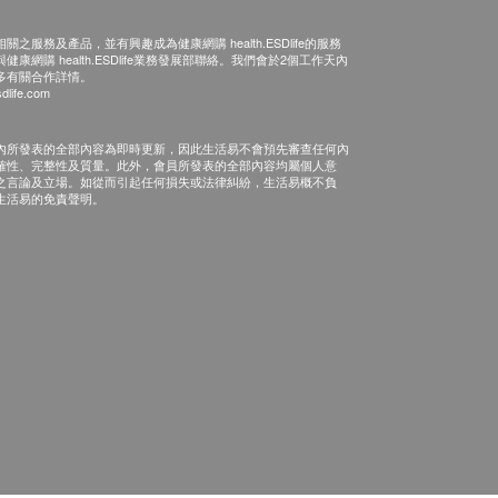
之服務及產品，並有興趣成為健康網購 health.ESDlife的服務
康網購 health.ESDlife業務發展部聯絡。我們會於2個工作天內
多有關合作詳情。
dlife.com
內所發表的全部內容為即時更新，因此生活易不會預先審查任何內
確性、完整性及質量。此外，會員所發表的全部內容均屬個人意
之言論及立場。如從而引起任何損失或法律糾紛，生活易概不負
生活易的免責聲明。