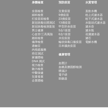
身體檢查
預防疫苗
水質管理
全面檢查
兒童疫苗
直飲水機
婦科檢查
9價疫苗
枱上式濾水器
打疫苗前檢查
23價疫苗
枱下式濾水器
新冠病毒抗體測試
13價疫苗
水龍頭式濾水器
新冠病毒檢測套裝
甲型肝炎疫苗
濾水壺
男士健康
5合1疫苗
濾水瓶
心血管/三高風險
6合1疫苗
花灑濾水器
婚前檢查
水痘疫苗
濾芯
備孕檢查
輪狀病毒口服疫苗
電解水機
過敏症
日本腦炎疫苗
內視鏡服務
癌症測試
健康管理
家傭體檢
DNA 測試
血壓計
視力檢查
血糖及膽固醇檢測
聽力檢查
體溫計
中醫保健
電子磅
兒童發展
助聽器
企業體檢