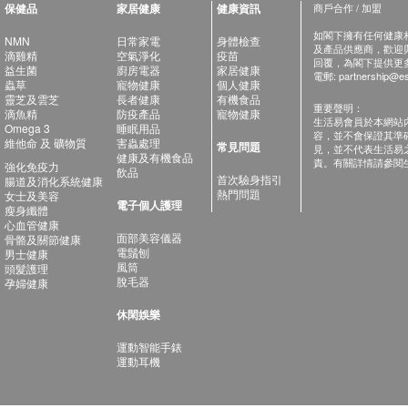
保健品
家居健康
健康資訊
商戶合作 / 加盟
如閣下擁有任何健康相關
NMN
日常家電
身體檢查
及產品供應商，歡迎與健
滴雞精
空氣淨化
疫苗
回覆，為閣下提供更
益生菌
廚房電器
家居健康
電郵:
partnership@es
蟲草
寵物健康
個人健康
靈芝及雲芝
長者健康
有機食品
重要聲明：
滴魚精
防疫產品
寵物健康
生活易會員於本網站
Omega 3
睡眠用品
容，並不會保證其準
維他命 及 礦物質
害蟲處理
常見問題
見，並不代表生活易
健康及有機食品
責。有關詳情請參閱
強化免疫力
飲品
首次驗身指引
腸道及消化系統健康
熱門問題
女士及美容
電子個人護理
瘦身纖體
心血管健康
面部美容儀器
骨骼及關節健康
電鬚刨
男士健康
風筒
頭髮護理
脫毛器
孕婦健康
休閑娛樂
運動智能手錶
運動耳機