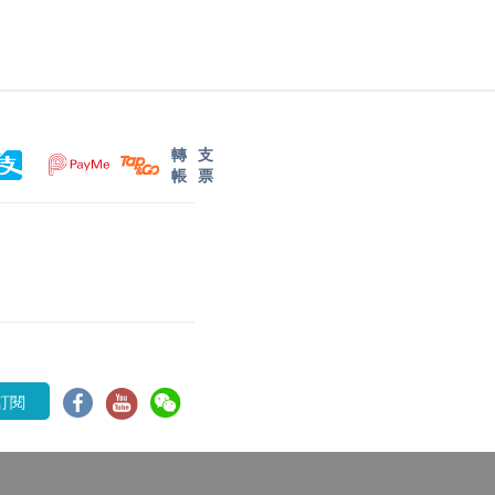
轉
支
帳
票
訂閱