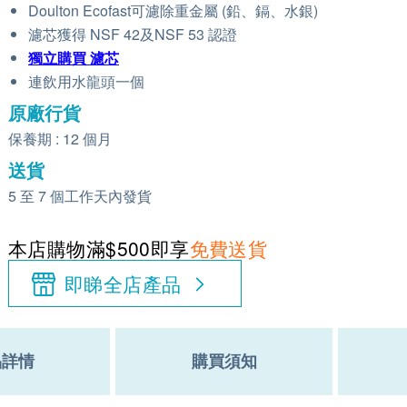
Doulton Ecofast可濾除重金屬 (鉛、鎘、水銀)
濾芯獲得 NSF 42及NSF 53 認證
獨立購買
濾芯
連飲用水龍頭一個
原廠行貨
保養期 : 12 個月
送貨
5 至 7 個工作天內發貨
本店購物滿$500即享
免費送貨
即睇全店產品
品詳情
購買須知