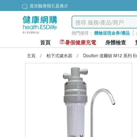
首次驗身指引及推介
熱門搜尋：
體檢送現金券/禮品
首頁
暑假健康充電
身體檢查
主頁
/
枱下式濾水器
/
Doulton 道爾頓 M12 系列 