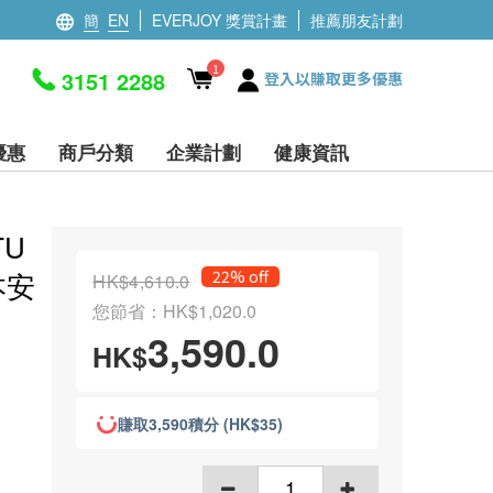
簡
EN
EVERJOY 獎賞計畫
推薦朋友計劃
1
3151 2288
登入以賺取更多優惠
優惠
商戶分類
企業計劃
健康資訊
TU
本安
22% off
HK$4,610.0
您節省：HK$1,020.0
3,590.0
HK$
賺取3,590積分 (HK$35)