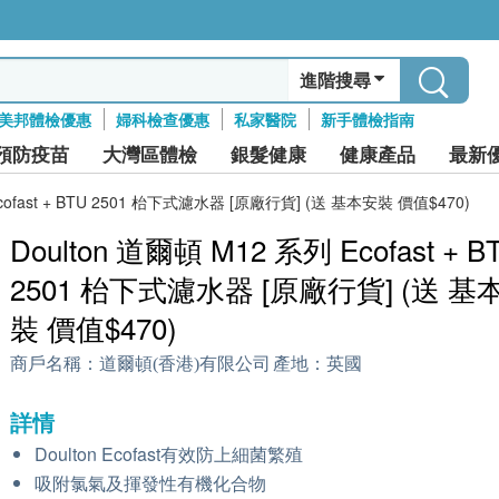
進階搜尋
美邦體檢優惠
婦科檢查優惠
私家醫院
新手體檢指南
預防疫苗
大灣區體檢
銀髮健康
健康產品
最新
Ecofast + BTU 2501 枱下式濾水器 [原廠行貨] (送 基本安裝 價值$470)
Doulton 道爾頓 M12 系列 Ecofast + B
2501 枱下式濾水器 [原廠行貨] (送 基
裝 價值$470)
商戶名稱：
道爾頓(香港)有限公司
產地：
英國
詳情
Doulton Ecofast有效防上細菌繁殖
吸附氯氣及揮發性有機化合物