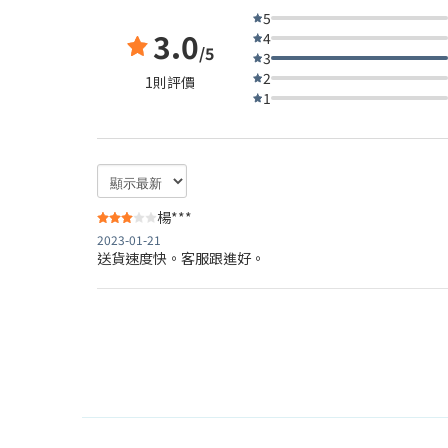
5
3.0
4
/5
3
2
1則評價
1
楊***
2023-01-21
送貨速度快。客服跟進好。