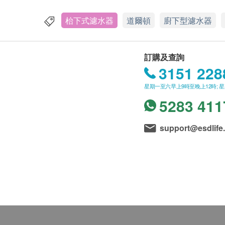
枱下式濾水器
道爾頓
廚下型濾水器
訂購及查詢
3151 228
星期一至六早上9時至晚上12時; 
5283 411
support@esdlife