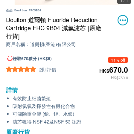
1 / 1
產品:
Doulton_FRC9B04
Doulton 道爾頓 Fluoride Reduction
Cartridge FRC 9B04 減氟濾芯 [原廠
行貨]
商戶名稱：
道爾頓(香港)有限公司
賺取670積分 (HK$6)
11% off
670.0
2則評價
HK$
HK$750.0
詳情
有效防止細菌繁殖
吸附氯氣及揮發性有機化合物
可濾除重金屬 (鉛、鎘、水銀)
濾芯獲得 NSF 42及NSF 53 認證
原廠行貨