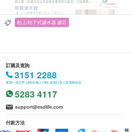
BSP系列濾水器。要求最簡單的過濾功能，例如隔
絕鉛水的話，UCC就足以應付
枱上/枱下式濾水器 濾芯
HPU(中等效能)
：適用於一系列濾水器，包括
M15
系列
。HPU濾芯採用了「高密孔道科技」技術，
令微孔分布平均，充分發揮每一個過濾微孔功能，
達致最佳過濾水質標準。
BTU(高效能)
：只適用於
M12系列
濾水器的BTU濾
芯，則加入BioTect「納米抗菌技術」，以改良產
訂購及查詢
品性能及功效，令其結構更有秩序，孔徑變得更細
3151 2288
小，從而大大提升濾芯的抗菌功能
星期一至六早上9時至晚上12時; 星期日及公眾假期休息
5283 4117
support@esdlife.com
付款方法
FRC 9B04 減氟濾
轉