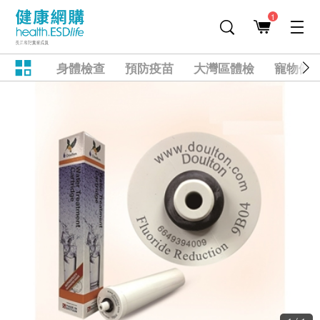
1
身體檢查
預防疫苗
大灣區體檢
寵物健