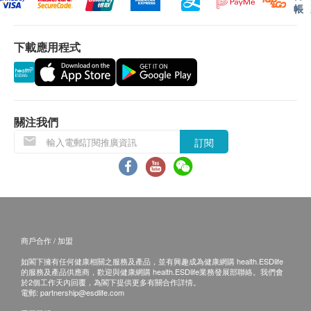
帳
芯
下載應用程式
送貨地區：
送貨服務僅限於香港地區 (不包括離島、邊境禁
區、沒有升降機設備之收貨地點)。
關注我們
不接受郵政信箱地址。
訂閱
送貨費用：
訂購
道爾頓(香港)有限公司
產品滿
HK$500 免費送
貨。由順豐速遞送貨上門 (工商或住宅地址均可，
亦可送至指定順豐站點或智能櫃)
順豐站點:
請按
商戶合作 / 加盟
濾芯技術
智能櫃:
請按
如閣下擁有任何健康相關之服務及產品，並有興趣成為健康網購 health.ESDlife
的服務及產品供應商，歡迎與健康網購 health.ESDlife業務發展部聯絡。我們會
訂單金額不足 HK$500 顧客需支付運費 HK$50。
於2個工作天內回覆，為閣下提供更多有關合作詳情。
電郵:
partnership@esdlife.com