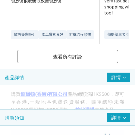
很放便很放便很放便很放便
Very fast deliv
shopping whol
too!
價格優惠吸引
產品質素良好
訂購流程順暢
價格優惠吸引
查看所有評論
詳情
產品詳情
購買
道爾頓(香港)有限公司
產品總額滿HK$500，即可
享香港,一般地區免費送貨服務。賬單總額未滿
HK$500需附加HK$50運費。<
按此選購
其他產品>
詳情
購買須知
3款主要濾芯比較
UCC(基本效能)
：是基本版本的濾芯，只適用於