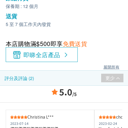
保養期 : 12 個月
送貨
5 至 7 個工作天內發貨
本店購物滿$500即享
免費送貨
即睇全店產品
展開所有
更少
評分及評論 (2)
5.0
/5
Christina L***
choi 
2023-07-14
2023-02-24