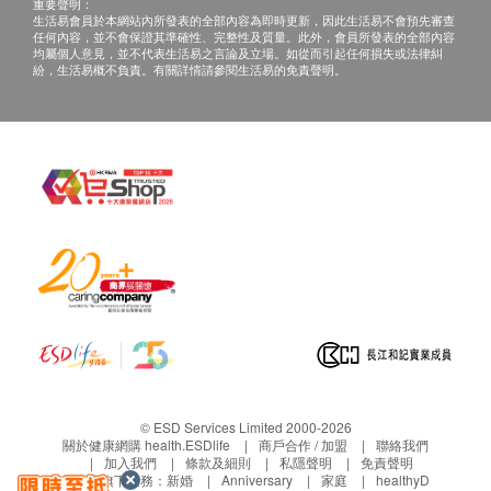
送貨時間:
重要聲明：
生活易會員於本網站內所發表的全部內容為即時更新，因此生活易不會預先審查
商品會於訂單確認付款後 5 - 7 個工作天內送出，
任何內容，並不會保證其準確性、完整性及質量。此外，會員所發表的全部內容
均屬個人意見，並不代表生活易之言論及立場。如從而引起任何損失或法律糾
送貨時間為上午 9 時至下午 6 時。
紛，生活易概不負責。有關詳情請參閱生活易的免責聲明。
送貨服務有可能因天氣、交通、地區或其他因素而
暫停或延期，送貨時間將會另作安排。
如商品已到達收貨地址而沒有人簽收，道爾頓(香
港)有限公司可再次安排送貨服務，但顧客必須以
到付方式支付再送貨之費用。
如5個工作天後道爾頓(香港)有限公司仍未能聯絡
上顧客，該訂單將會被取消，並於扣除運費及特別
地區附加費用後，安排餘額退款。
所有訂單須視乎相關貨品的供應情況再作最後確
認。倘若道爾頓(香港)有限公司 未能提供閣下訂單
上之任何產品或服務，道爾頓(香港)有限公司會於
送貨或取貨前透過電話或電郵通知閣下。
© ESD Services Limited 2000-2026
安裝價目表:
關於健康網購 health.ESDlife
商戶合作 / 加盟
聯絡我們
客戶可於辦公時間內致電客戶服務熱線 : 2796 3210
加入我們
條款及細則
私隱聲明
免責聲明
生活易旗下業務：
新婚
Anniversary
家庭
healthyD
或 Whatsapp 5115 6452 預約安裝 (需 3-5 個工作天安