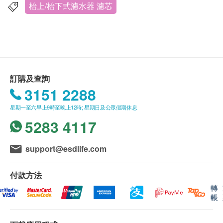
枱上/枱下式濾水器 濾芯
訂購及查詢
3151 2288
星期一至六早上9時至晚上12時; 星期日及公眾假期休息
5283 4117
濾芯內含KDF物料處理濾水，鋅銅合金利用電化學氧
support@esdlife.com
化還原法將污染物轉換化成無害物質，並控制細菌及
藻類成長。 KDF物料由美國進口，確保品質優良。
付款方法
轉
美國進口KDF物料製造
帳
鋅銅合金將污染物轉換化成無害物質
可控制細菌及藻類成長