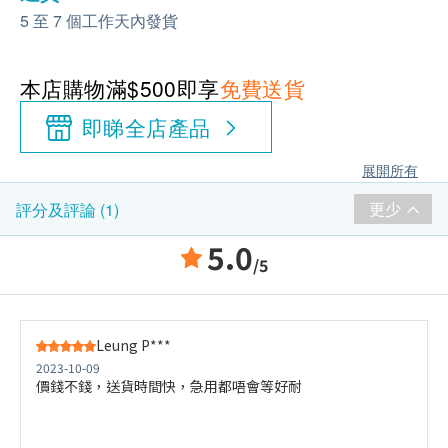
5 至 7 個工作天內發貨
本店購物滿$500即享
免費送貨
即睇全店產品
展開所有
更少
評分及評論 (1)
5.0
/5
Leung P***
2023-10-09
價錢不錢，送貨時間快，急用都唔會等好耐