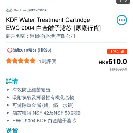
1 / 2
產品:
Doulton_KDFEWC9004
KDF Water Treatment Cartridge
EWC 9004 白金離子濾芯 [原廠行貨]
商戶名稱：
道爾頓(香港)有限公司
賺取610積分 (HK$6)
12% off
610.0
1則評價
HK$
HK$690.0
詳情
有效防止細菌繁殖
吸附氯氣及揮發性有機化合物
可濾除重金屬 (鉛、鎘、水銀)
濾芯獲得 NSF 42及NSF 53 認證
EWC 9004 KDF 白金離子濾芯
送貨