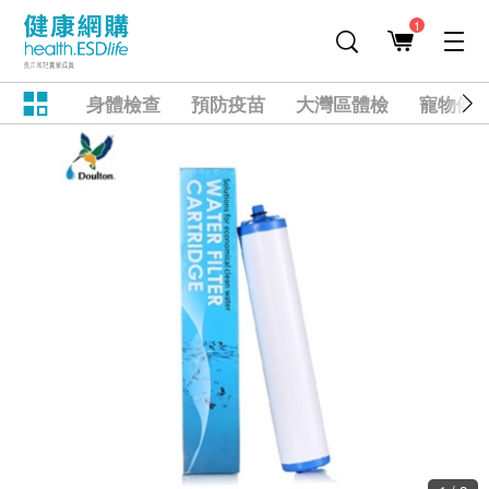
1
身體檢查
預防疫苗
大灣區體檢
寵物健