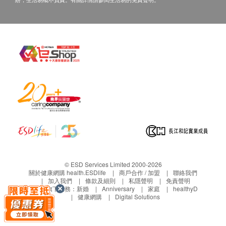
送貨服務有可能因天氣、交通、地區或其他因素而
暫停或延期，送貨時間將會另作安排。
如商品已到達收貨地址而沒有人簽收，道爾頓(香
港)有限公司可再次安排送貨服務，但顧客必須以
到付方式支付再送貨之費用。
如5個工作天後道爾頓(香港)有限公司仍未能聯絡
上顧客，該訂單將會被取消，並於扣除運費及特別
地區附加費用後，安排餘額退款。
所有訂單須視乎相關貨品的供應情況再作最後確
認。倘若道爾頓(香港)有限公司 未能提供閣下訂單
上之任何產品或服務，道爾頓(香港)有限公司會於
送貨或取貨前透過電話或電郵通知閣下。
© ESD Services Limited 2000-2026
安裝價目表:
關於健康網購 health.ESDlife
商戶合作 / 加盟
聯絡我們
客戶可於辦公時間內致電客戶服務熱線 : 2796 3210
加入我們
條款及細則
私隱聲明
免責聲明
生活易旗下業務：
新婚
Anniversary
家庭
healthyD
或 Whatsapp 5115 6452 預約安裝 (需 3-5 個工作天安
健康網購
Digital Solutions
排)
台上式濾水器 : (離島區另加 HK$100.00)