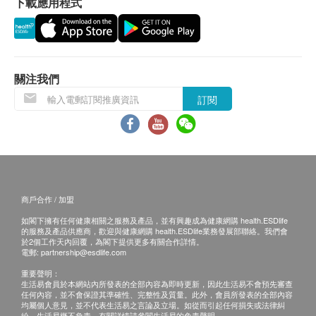
下載應用程式
須配合 "Doulton" 矽藻瓷濾芯使用
送貨地區：
送貨服務僅限於香港地區 (不包括離島、邊境禁
區、沒有升降機設備之收貨地點)。
關注我們
不接受郵政信箱地址。
訂閱
送貨費用：
訂購
道爾頓(香港)有限公司
產品滿
HK$500 免費送
貨。由順豐速遞送貨上門 (工商或住宅地址均可，
亦可送至指定順豐站點或智能櫃)
順豐站點:
請按
商戶合作 / 加盟
智能櫃:
請按
如閣下擁有任何健康相關之服務及產品，並有興趣成為健康網購 health.ESDlife
的服務及產品供應商，歡迎與健康網購 health.ESDlife業務發展部聯絡。我們會
訂單金額不足 HK$500 顧客需支付運費 HK$50。
於2個工作天內回覆，為閣下提供更多有關合作詳情。
電郵:
partnership@esdlife.com
送貨時間:
重要聲明：
生活易會員於本網站內所發表的全部內容為即時更新，因此生活易不會預先審查
商品會於訂單確認付款後 5 - 7 個工作天內送出，
任何內容，並不會保證其準確性、完整性及質量。此外，會員所發表的全部內容
均屬個人意見，並不代表生活易之言論及立場。如從而引起任何損失或法律糾
送貨時間為上午 9 時至下午 6 時。
紛，生活易概不負責。有關詳情請參閱生活易的免責聲明。