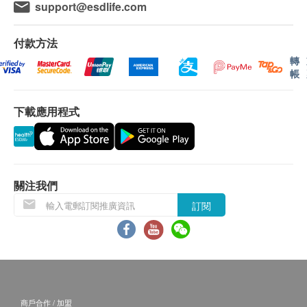
HPU(中等效能)
：適用於一系列濾水器，包括
M15
support@esdlife.com
系列
。HPU濾芯採用了「高密孔道科技」技術，
令微孔分布平均，充分發揮每一個過濾微孔功能，
付款方法
達致最佳過濾水質標準。
轉
BTU(高效能)
：只適用於
M12系列
濾水器的BTU濾
帳
芯，則加入BioTect「納米抗菌技術」，以改良產
品性能及功效，令其結構更有秩序，孔徑變得更細
下載應用程式
送貨地區：
小，從而大大提升濾芯的抗菌功能
送貨服務僅限於香港地區 (不包括離島、邊境禁
區、沒有升降機設備之收貨地點)。
不接受郵政信箱地址。
關注我們
送貨費用：
訂閱
訂購
道爾頓(香港)有限公司
產品滿
HK$500 免費送
貨。由順豐速遞送貨上門 (工商或住宅地址均可，
亦可送至指定順豐站點或智能櫃)
順豐站點:
請按
智能櫃:
請按
商戶合作 / 加盟