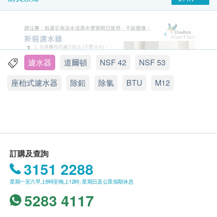
濾水器
道爾頓
NSF 42
NSF 53
座枱式濾水器
除鉛
除氯
BTU
M12
訂購及查詢
3151 2288
3款主要濾芯比較
UCC(基本效能)
：是基本版本的濾芯，只適用於
星期一至六早上9時至晚上12時; 星期日及公眾假期休息
BSP系列濾水器。要求最簡單的過濾功能，例如隔
5283 4117
絕鉛水的話，UCC就足以應付