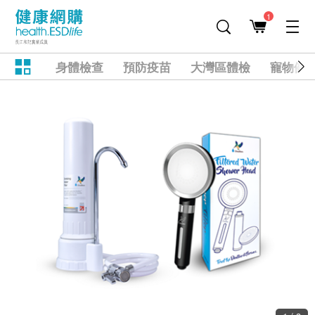
1
身體檢查
預防疫苗
大灣區體檢
寵物健