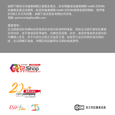
訂單金額不足 HK$500 顧客需支付運費 HK$50。
如閣下擁有任何健康相關之服務及產品，並有興趣成為健康網購 health.ESDlife
BTU 2501 NSF 矽
的服務及產品供應商，歡迎與健康網購 health.ESDlife業務發展部聯絡。我們會
送貨時間:
於2個工作天內回覆，為閣下提供更多有關合作詳情。
藻瓷濾芯
電郵:
partnership@esdlife.com
商品會於訂單確認付款後 5 - 7 個工作天內送出，
重要聲明：
送貨時間為上午 9 時至下午 6 時。
生活易會員於本網站內所發表的全部內容為即時更新，因此生活易不會預先審查
任何內容，並不會保證其準確性、完整性及質量。此外，會員所發表的全部內容
送貨服務有可能因天氣、交通、地區或其他因素而
均屬個人意見，並不代表生活易之言論及立場。如從而引起任何損失或法律糾
暫停或延期，送貨時間將會另作安排。
紛，生活易概不負責。有關詳情請參閱生活易的免責聲明。
如商品已到達收貨地址而沒有人簽收，道爾頓(香
港)有限公司可再次安排送貨服務，但顧客必須以
到付方式支付再送貨之費用。
如5個工作天後道爾頓(香港)有限公司仍未能聯絡
上顧客，該訂單將會被取消，並於扣除運費及特別
地區附加費用後，安排餘額退款。
所有訂單須視乎相關貨品的供應情況再作最後確
認。倘若道爾頓(香港)有限公司 未能提供閣下訂單
上之任何產品或服務，道爾頓(香港)有限公司會於
送貨或取貨前透過電話或電郵通知閣下。
安裝價目表: