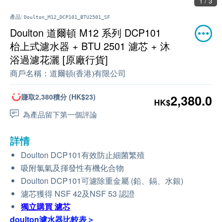
1 / 3
產品:
Doulton_M12_DCP101_BTU2501_SF
Doulton 道爾頓 M12 系列 DCP101
枱上式濾水器 + BTU 2501 濾芯 + 沐
浴過濾花灑 [原廠行貨]
商戶名稱：
道爾頓(香港)有限公司
賺取2,380積分 (HK$23)
2,380.0
HK$
為產品留下第一個評論
詳情
Doulton DCP101有效防止細菌繁殖
吸附氯氣及揮發性有機化合物
Doulton DCP101可濾除重金屬 (鉛、鎘、水銀)
濾芯獲得 NSF 42及NSF 53 認證
獨立購買
濾芯
doulton濾水器比較表＞