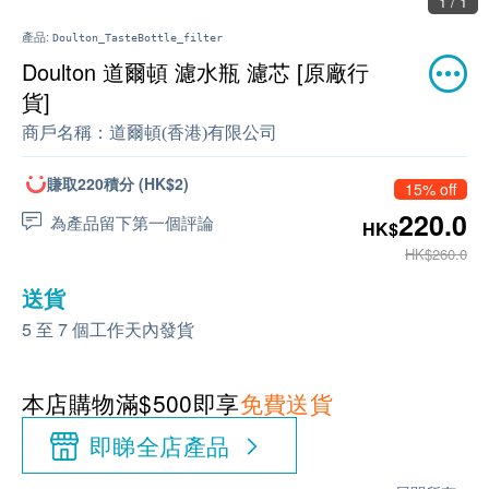
1 / 1
產品:
Doulton_TasteBottle_filter
Doulton 道爾頓 濾水瓶 濾芯 [原廠行
貨]
商戶名稱：
道爾頓(香港)有限公司
賺取220積分 (HK$2)
15% off
220.0
為產品留下第一個評論
HK$
HK$260.0
送貨
5 至 7 個工作天內發貨
本店購物滿$500即享
免費送貨
即睇全店產品