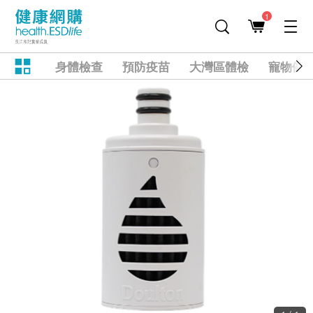
1
身體檢查
預防疫苗
大灣區體檢
寵物健