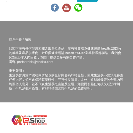
送貨費用：
訂購
道爾頓(香港)有限公司
產品滿
HK$500 免費送
貨。由順豐速遞送貨上門 (工商或住宅地址均可，
亦可送至指定順豐站點或智能櫃)
順豐站點:
請按
商戶合作 / 加盟
智能櫃:
請按
如閣下擁有任何健康相關之服務及產品，並有興趣成為健康網購 health.ESDlife
的服務及產品供應商，歡迎與健康網購 health.ESDlife業務發展部聯絡。我們會
訂單金額不足 HK$500 顧客需支付運費 HK$50。
於2個工作天內回覆，為閣下提供更多有關合作詳情。
電郵:
partnership@esdlife.com
送貨時間:
重要聲明：
生活易會員於本網站內所發表的全部內容為即時更新，因此生活易不會預先審查
商品會於訂單確認付款後 5 - 7 個工作天內送出，
任何內容，並不會保證其準確性、完整性及質量。此外，會員所發表的全部內容
均屬個人意見，並不代表生活易之言論及立場。如從而引起任何損失或法律糾
送貨時間為上午 9 時至下午 6 時。
紛，生活易概不負責。有關詳情請參閱生活易的免責聲明。
送貨服務有可能因天氣、交通、地區或其他因素而
暫停或延期，送貨時間將會另作安排。
如商品已到達收貨地址而沒有人簽收，道爾頓(香
港)有限公司可再次安排送貨服務，但顧客必須以
到付方式支付再送貨之費用。
如5個工作天後道爾頓(香港)有限公司仍未能聯絡