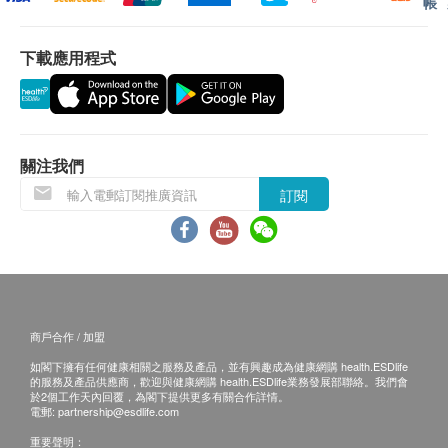
帳
客再作安排。
0.5秒
發射率
下載應用程式
退換條款：
固定為 0.95
當顧客收取已訂購之貨品時，有責任檢查貨品是否
溫度測量範圍
有損毀情況，一經確認簽收，恕不接受退換。
‐30.0℃〜400.0℃
退換產品必須包裝完整，如退換之產品有任何殘缺
距離與測量範圍
或過期退回，供應商有權不受理。
距離 (D)：範圍 (S) = 12:1
關注我們
如有其他損壞或遺漏查詢，顧客必須保留有效收據
精確
訂閱
正本，並於送貨後3個工作天內按下列方式聯絡
‐30.0〜0.0℃：±3.0℃、0.1〜100.0℃：±2.0℃、
Gamore 客戶服務部跟進。
100.1〜200.0℃：±4.0℃、200.1〜300.0℃：
電郵: info@galaxycom.hk
±6.0℃、
查詢熱線: 53968268
300.1〜400.0℃：±8.0℃
※ 這是測量發射率 0.95 的表面溫度時的精度。
商戶合作 / 加盟
自動關機
如閣下擁有任何健康相關之服務及產品，並有興趣成為健康網購 health.ESDlife
7分鐘
的服務及產品供應商，歡迎與健康網購 health.ESDlife業務發展部聯絡。我們會
於2個工作天內回覆，為閣下提供更多有關合作詳情。
電郵:
partnership@esdlife.com
重要聲明：