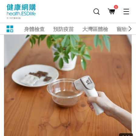
1
身體檢查
預防疫苗
大灣區體檢
寵物健