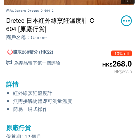
1 / 1
產品:
Gamore_Dretec_O_604_2
Dretec 日本紅外線烹飪溫度計 O-
604 [原廠行貨]
商戶名稱：
Gamore
賺取268積分 (HK$2)
10% off
268.0
為產品留下第一個評論
HK$
HK$298.0
詳情
紅外線烹飪溫度計
無需接觸物體即可測量溫度
簡易一鍵式操作
原廠行貨
保養期 : 12 個月