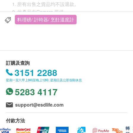
所有出售之貨品均不設退款。
dretec O-604
此產品由Gamore 提供。
紅外線烹飪溫度計
如有任何爭議，Gamore 及健康網購
料理磅/ 計時器/ 烹飪溫度計
無需接觸物體即可測量溫度。
health.ESDlife保留最終決議權。
簡易一鍵式操作
送貨條款：
購買
Gamore
產品總額滿HK$500，即可享本地免
產品規格
費送貨服務。賬單總額未滿HK$500需附加HK$30
訂購及查詢
運費。
產品尺寸
3151 2288
我們將於確定訂單後2-3個工作天內安排發貨。
W90×D35×H155mm
星期一至六早上9時至晚上12時; 星期日及公眾假期休息
不排除運送時間會因節日而有所影響。當八號烈風
產品重量
5283 4117
訊號懸掛或黑色暴雨警告生效時，送貨服務時間將
117克
會延遲。
電池
所有訂單須視乎相關貨品的供應情況再作最後確
AAA 電池 2pcs
support@esdlife.com
認。倘若健康網購health.ESDlife未能提供任何訂
最小單位
單上的貨品，健康網購health.ESDlife有權拒絕接
0.1℃
付款方法
受該訂單，並且會於送貨前透過電話或電郵通知顧
測量時間
轉