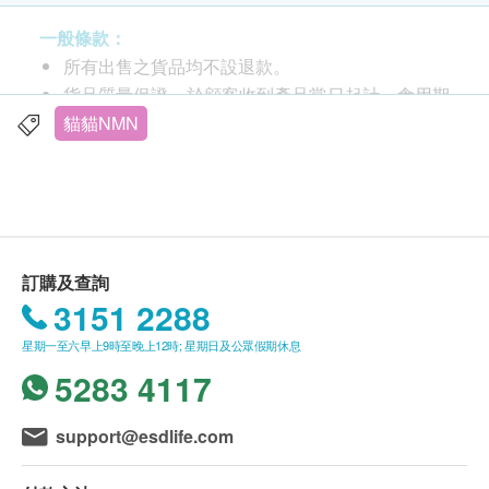
一般條款：
所有出售之貨品均不設退款。
貨品質量保證，於顧客收到產品當日起計，食用期
應最少有12個月或以上。
貓貓NMN
此產品由 Tolam (Sino-hk) Trading Company
Limited 提供。
如有任何爭議，Tolam (Sino-hk) Trading
Company Limited 及 健康網購health.ESDlife保留
最終決議權。
訂購及查詢
3151 2288
送貨條款：
星期一至六早上9時至晚上12時; 星期日及公眾假期休息
購買 香港忌廉哥 產品總額滿HK$600，即可享本
5283 4117
地免費送貨服務。賬單總額未滿HK$600需附加
HK$50運費。
離島及偏遠地區不設上門送貨，只限於順豐智能櫃
support@esdlife.com
功效
取件。