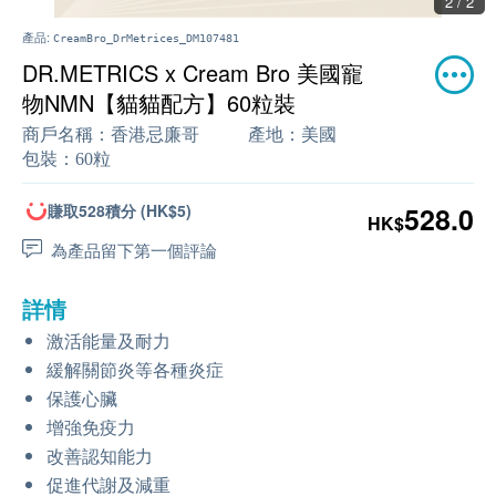
2 / 2
產品:
CreamBro_DrMetrices_DM107481
DR.METRICS x Cream Bro 美國寵
物NMN【貓貓配方】60粒裝
商戶名稱：
香港忌廉哥
產地：
美國
包裝：
60粒
賺取528積分 (HK$5)
528.0
HK$
為產品留下第一個評論
詳情
激活能量及耐力
緩解關節炎等各種炎症
保護心臟
增強免疫力
改善認知能力
促進代謝及減重