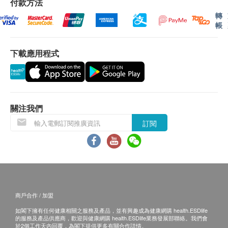
激活能量及耐力
我們將於確定訂單後1-3個工作天內安排發貨。
付款方法
緩解關節炎等各種炎症
不排除運送時間會因節日而有所影響。當八號烈風
轉
帳
保護心臟
訊號懸掛或黑色暴雨警告生效時，送貨服務時間將
增強免疫力
會延遲。
下載應用程式
改善認知能力
所有訂單須視乎相關貨品的供應情況再作最後確
促進代謝及減重
認。倘若健康網購health.ESDlife未能提供任何訂
改善睡眠質素
單上的貨品，健康網購health.ESDlife有權拒絕接
改善衰老相關症狀
受該訂單，並且會於送貨前透過電話或電郵通知顧
客再作安排。
關注我們
服用方法
訂閱
真接餵食
退換條款：
打開膠囊,混入糧食
當顧客收取已訂購之貨品時，有責任檢查貨品是否
混入毛孩喜歡的小食
有損毀情況，一經確認簽收，恕不接受退換。
退換產品必須包裝完整，如退換之產品有任何殘缺
或過期退回，供應商有權不受理。
商戶合作 / 加盟
如有其他損壞或遺漏查詢，顧客必須保留有效收據
如閣下擁有任何健康相關之服務及產品，並有興趣成為健康網購 health.ESDlife
正本，並於送貨後3個工作天內按下列方式聯絡 香
的服務及產品供應商，歡迎與健康網購 health.ESDlife業務發展部聯絡。我們會
港忌廉哥 客戶服務部跟進。
於2個工作天內回覆，為閣下提供更多有關合作詳情。