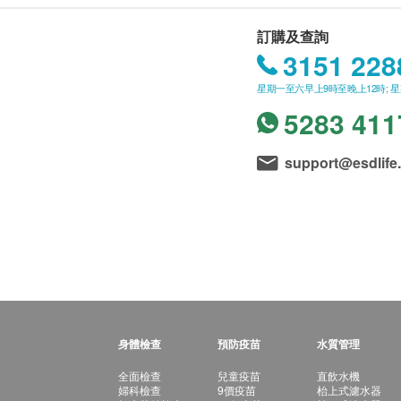
訂購及查詢
3151 228
星期一至六早上9時至晚上12時; 
5283 411
support@esdlife
身體檢查
預防疫苗
水質管理
全面檢查
兒童疫苗
直飲水機
婦科檢查
9價疫苗
枱上式濾水器