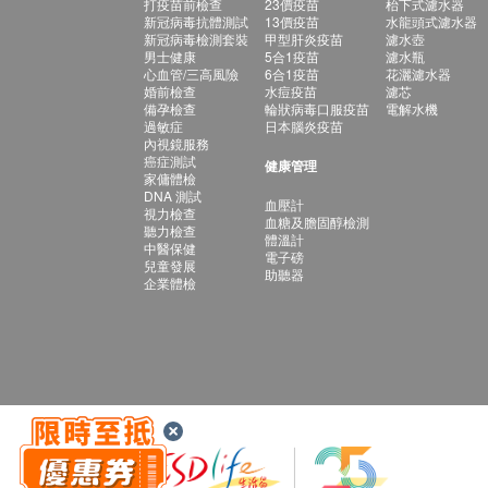
打疫苗前檢查
23價疫苗
枱下式濾水器
新冠病毒抗體測試
13價疫苗
水龍頭式濾水器
新冠病毒檢測套裝
甲型肝炎疫苗
濾水壺
男士健康
5合1疫苗
濾水瓶
心血管/三高風險
6合1疫苗
花灑濾水器
婚前檢查
水痘疫苗
濾芯
備孕檢查
輪狀病毒口服疫苗
電解水機
過敏症
日本腦炎疫苗
內視鏡服務
癌症測試
健康管理
家傭體檢
DNA 測試
血壓計
視力檢查
血糖及膽固醇檢測
聽力檢查
體溫計
中醫保健
電子磅
兒童發展
助聽器
企業體檢