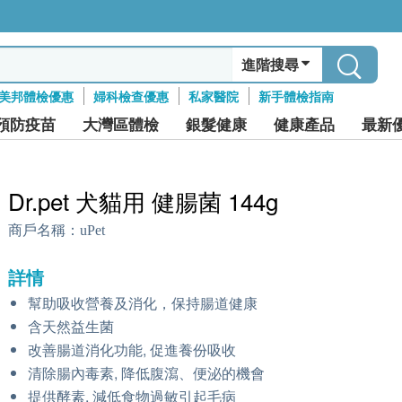
進階搜尋
美邦體檢優惠
婦科檢查優惠
私家醫院
新手體檢指南
預防疫苗
大灣區體檢
銀髮健康
健康產品
最新
Dr.pet 犬貓用 健腸菌 144g
商戶名稱：
uPet
詳情
幫助吸收營養及消化，保持腸道健康
含天然益生菌
改善腸道消化功能, 促進養份吸收
清除腸內毒素, 降低腹瀉、便泌的機會
提供酵素, 減低食物過敏引起毛病