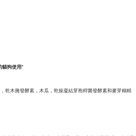
）
的貓狗使用*
物，乾木黴發酵素，木瓜，乾燥凝結芽孢桿菌發酵素和麥芽糊精