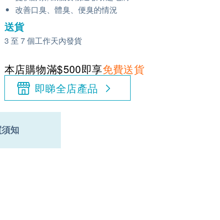
改善口臭、體臭、便臭的情況
送貨
3 至 7 個工作天內發貨
本店購物滿$500即享
免費送貨
即睇全店產品
買須知