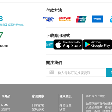
付款方法
8
星期日及公眾假期休息
7
下載應用程式
.com
關注我們
保健品
家居健康
健康資訊
商戶合作 / 加盟
如閣下擁有任何健康相關
NMN
日常家電
身體檢查
及產品供應商，歡迎與健
滴雞精
空氣淨化
疫苗
回覆，為閣下提供更