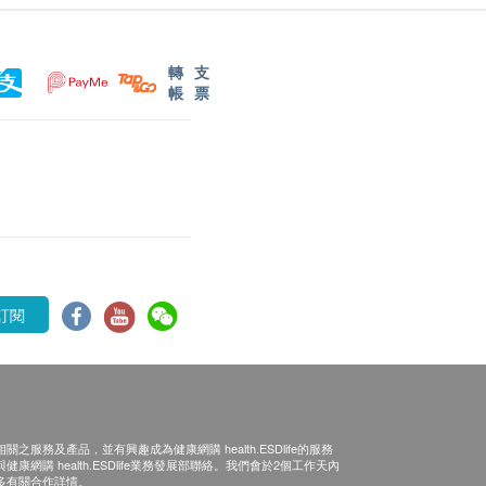
轉
支
帳
票
訂閱
之服務及產品，並有興趣成為健康網購 health.ESDlife的服務
康網購 health.ESDlife業務發展部聯絡。我們會於2個工作天內
多有關合作詳情。