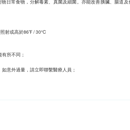
寵物日常食物，分解毒素、真菌及細菌。亦能改善胰臟、腸道及
或高於86℉ / 30℃
能有所不同；
；如意外過量，請立即聯繫醫療人員；