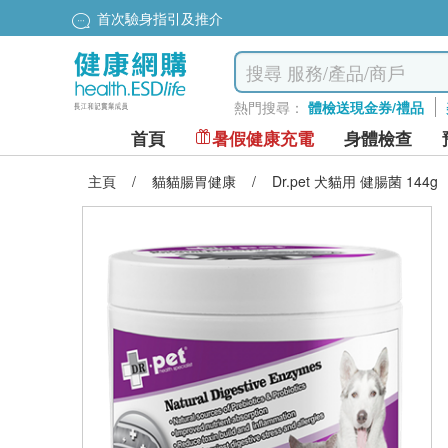
首次驗身指引及推介
熱門搜尋：
體檢送現金券/禮品
首頁
暑假健康充電
身體檢查
主頁
/
貓貓腸胃健康
/
Dr.pet 犬貓用 健腸菌 144g