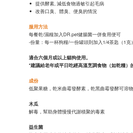
提供酵素, 減低食物過敏引起毛病
改善口臭、體臭、便臭的情況
服用方法
每餐乾/濕糧加入DR.pet健腸菌一併食用便可
-份量：每一杯狗糧/一份罐頭則加入1/4茶匙（1克
適合六個月或以上貓狗使用。
*建議給老年或平日吃經高溫烹調食物（如乾糧）
成份
低聚果糖，乾米曲霉發酵素，乾黑曲霉發酵可溶
木瓜
解毒，幫助身體慢慢代謝積聚的毒素
益生菌