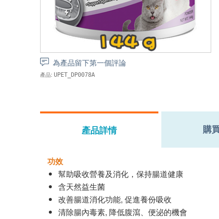
為產品留下第一個評論
產品:
UPET_DP0078A
購
產品詳情
功效
幫助吸收營養及消化，保持腸道健康
含天然益生菌
改善腸道消化功能, 促進養份吸收
清除腸內毒素, 降低腹瀉、便泌的機會