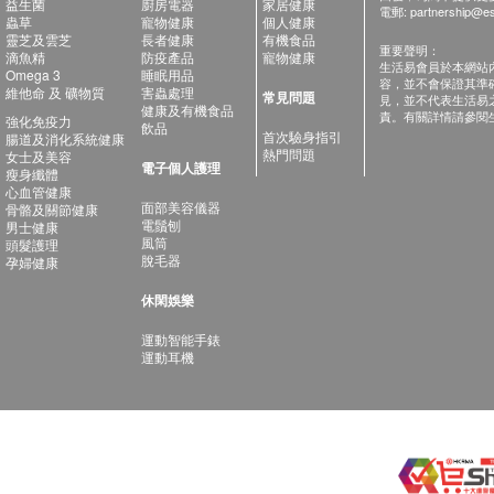
益生菌
廚房電器
家居健康
電郵:
partnership@es
蟲草
寵物健康
個人健康
靈芝及雲芝
長者健康
有機食品
重要聲明：
滴魚精
防疫產品
寵物健康
生活易會員於本網站
Omega 3
睡眠用品
容，並不會保證其準
維他命 及 礦物質
害蟲處理
常見問題
見，並不代表生活易
健康及有機食品
責。有關詳情請參閱
強化免疫力
飲品
首次驗身指引
腸道及消化系統健康
熱門問題
女士及美容
電子個人護理
瘦身纖體
心血管健康
面部美容儀器
骨骼及關節健康
電鬚刨
男士健康
風筒
頭髮護理
脫毛器
孕婦健康
休閑娛樂
運動智能手錶
運動耳機