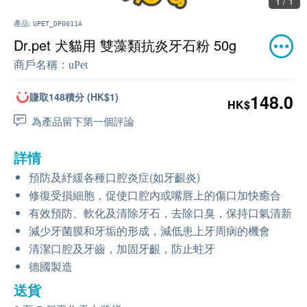
1 / 1
產品:
UPET_DP0011A
Dr.pet 犬貓用 雙藻類抗炎牙石粉 50g
商戶名稱：
uPet
賺取148積分 (HK$1)
148.0
HK$
為產品留下第一個評論
詳情
預防及紓緩各種口腔炎症(如牙齦炎)
修復受損細胞，促使口腔內或嘴唇上的傷口加快癒合
有效預防、軟化及清除牙石，去除口臭，保持口氣清新
減少牙菌膜和牙垢的形成，減低患上牙周病的機會
清潔口腔及牙齒，加固牙齦，防止蛀牙
德國製造
送貨