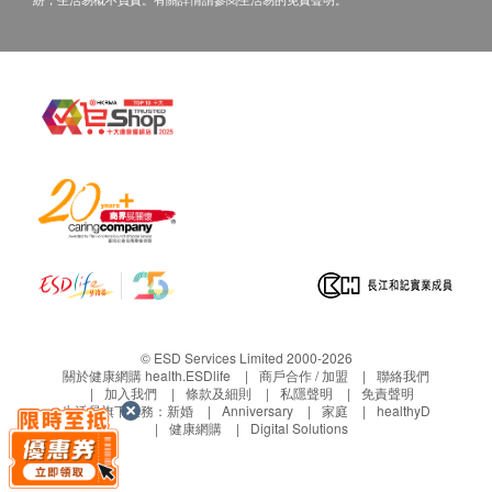
儲存方法
儲存方法：請存在陰涼乾燥的地方，避免陽光直接照
射或高於86℉ / 30℃
注意事項
懷孕之貓犬不適宜服用
使用於間歇性或補充性餵飼；個別情況結果可能有
所不同；
所有資料以產品上的標籤為準；
僅供動物使用，遠離兒童和動物容易觸碰位置；如
意外過量，請立即聯繫醫療人員；
© ESD Services Limited 2000-2026
如動物有長期病患或懷孕，請向獸醫查詢。
關於健康網購 health.ESDlife
商戶合作 / 加盟
聯絡我們
加入我們
條款及細則
私隱聲明
免責聲明
生活易旗下業務：
新婚
Anniversary
家庭
healthyD
健康網購
Digital Solutions