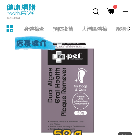
1
身體檢查
預防疫苗
大灣區體檢
寵物健