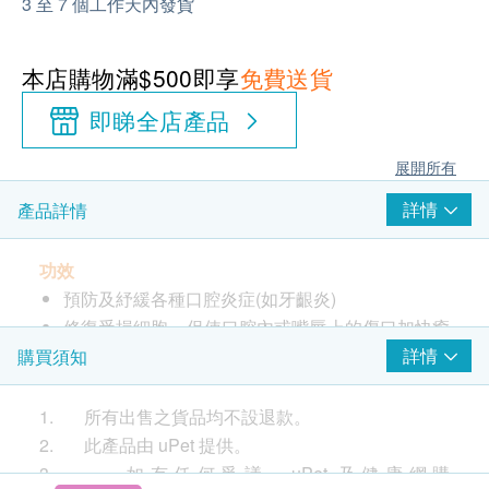
3 至 7 個工作天內發貨
本店購物滿$500即享
免費送貨
即睇全店產品
展開所有
詳情
產品詳情
功效
預防及紓緩各種口腔炎症(如牙齦炎)
修復受損細胞，促使口腔內或嘴唇上的傷口加快癒
合
詳情
購買須知
有效預防、軟化及清除牙石，去除口臭，保持口氣
清新
1. 所有出售之貨品均不設退款。
減少牙菌膜和牙垢的形成，減低患上牙周病的機會
2. 此產品由 uPet 提供。
清潔口腔及牙齒，加固牙齦，防止蛀牙
3. 如有任何爭議，uPet 及健康網購