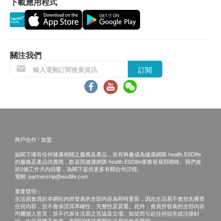
下載應用程式
最少有6個月或以上。
成份
歐芹
換貨安排
天然的消炎香料，預防及治療口腔內、嘴唇上的傷口
1. 當顧客收取已訂購之貨品時，有責任檢查貨品
因受細菌感染發炎而形成的口臭，保持口氣清新
關注我們
是否有損毀情況，一經確認簽收，恕不接受退換。
2. 退換產品必須包裝完整，如退換之產品有任何
訂閱
海藻粉
殘缺或過期退回，供應商有權不受理。
減少牙菌膜和牙垢的形成，軟化及清除積存已久的牙
3. 如有其他損壞或遺漏查詢，顧客必須保留有效
石，減低患上牙周病的機會
收據正本，並於送貨後3個工作天內按下列方式聯絡
uPet 客戶服務部跟進。
綠藻
電郵: jacky.lee@upet.hk
商戶合作 / 加盟
促進新陳代謝，修復細胞組織，加速口腔內或嘴唇上
查詢熱線: 2698 7438
的傷口痊癒，增強身體的免疫力以對抗各類口腔炎
如閣下擁有任何健康相關之服務及產品，並有興趣成為健康網購 health.ESDlife
的服務及產品供應商，歡迎與健康網購 health.ESDlife業務發展部聯絡。我們會
症，如牙齦炎或嘴角炎
於2個工作天內回覆，為閣下提供更多有關合作詳情。
電郵:
partnership@esdlife.com
鼠尾草
重要聲明：
生活易會員於本網站內所發表的全部內容為即時更新，因此生活易不會預先審查
含有抵禦細菌的單寧酸，有助清潔口腔和牙齒，預防
任何內容，並不會保證其準確性、完整性及質量。此外，會員所發表的全部內容
均屬個人意見，並不代表生活易之言論及立場。如從而引起任何損失或法律糾
因牙垢積聚成牙石而引發的牙周病，並加固牙齦
紛，生活易概不負責。有關詳情請參閱生活易的免責聲明。