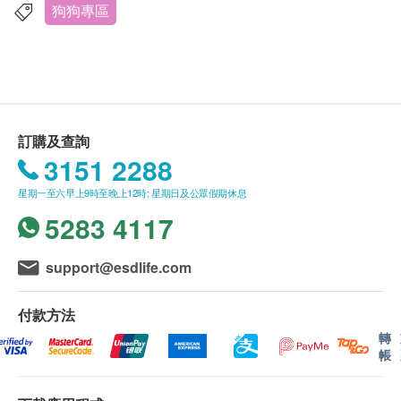
德國製造
Health.ESDlife 保留最終決議權。
狗狗專區
服用方法
送貨
體重
每天
1. 購買 uPet 產品總額滿HK$500，即可享本地免
費送貨服務。賬單總額未滿HK$500需附加HK$50運
10磅以下
1匙
費。
11-20磅
1匙半
訂購及查詢
2. 我們將於確定訂單後 3-7 個工作天內安排發貨。
3151 2288
21-30磅
2匙
3. 不排除運送時間會因節日而有所影響。當八號
星期一至六早上9時至晚上12時; 星期日及公眾假期休息
烈風訊號懸掛或黑色暴雨警告生效時，送貨服務時間
31-40磅
2匙半
5283 4117
將會延遲。
41-50磅
3匙
4. 所有訂單須視乎相關貨品的供應情況再作最後
51磅以上
4匙
support@esdlife.com
確認。倘若生活易未能提供任何訂單上的貨品，生活
易有權拒絕接受該訂單，並且會於送貨前透過電話或
每天把適當份量的牙石粉加入貓犬的糧中一同進食
付款方法
電郵通知顧客再作安排。
日常配合Dr.pet全方位護齒液一起使用，讓愛寵從進
轉
餐到喝水都能照顧口腔健康，全面預防及擊退口腔疾
帳
保證
病
貨品質量保證，於顧客收到產品當日起計，食用期應