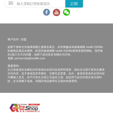
訂閱
商戶合作 / 加盟
如閣下擁有任何健康相關之服務及產品，並有興趣成為健康網購 health.ESDlife
的服務及產品供應商，歡迎與健康網購 health.ESDlife業務發展部聯絡。我們會
於2個工作天內回覆，為閣下提供更多有關合作詳情。
電郵:
partnership@esdlife.com
重要聲明：
生活易會員於本網站內所發表的全部內容為即時更新，因此生活易不會預先審查
任何內容，並不會保證其準確性、完整性及質量。此外，會員所發表的全部內容
均屬個人意見，並不代表生活易之言論及立場。如從而引起任何損失或法律糾
紛，生活易概不負責。有關詳情請參閱生活易的免責聲明。