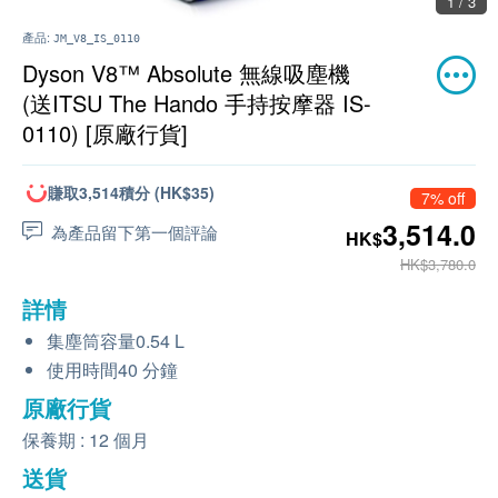
1 / 3
產品:
JM_V8_IS_0110
Dyson V8™ Absolute 無線吸塵機
(送ITSU The Hando 手持按摩器 IS-
0110) [原廠行貨]
賺取3,514積分 (HK$35)
7% off
3,514.0
為產品留下第一個評論
HK$
HK$3,780.0
詳情
集塵筒容量0.54 L
使用時間40 分鐘
原廠行貨
保養期 : 12 個月
送貨