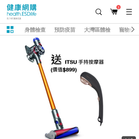
1
身體檢查
預防疫苗
大灣區體檢
寵物健