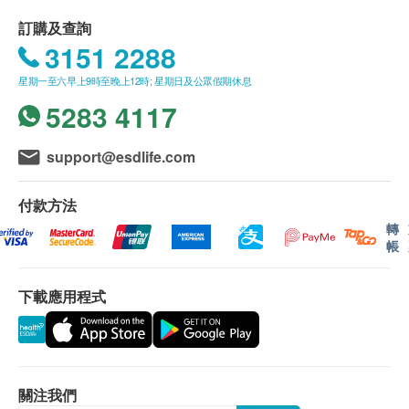
長度1243 毫米
訂購及查詢
產品包裝內附
3151 2288
Dyson V8 Absolute
星期一至六早上9時至晚上12時; 星期日及公眾假期休息
軟絨毛滾筒吸頭
5283 4117
碳纖維刷毛電動吸頭
迷你電動吸頭
軟毛塵掃
support@esdlife.com
二合一細縫吸頭
窄縫清潔吸頭
付款方法
充電底座
轉
帳
充電器
ITSU The Hando 手持按摩器 IS-0110
下載應用程式
關注我們