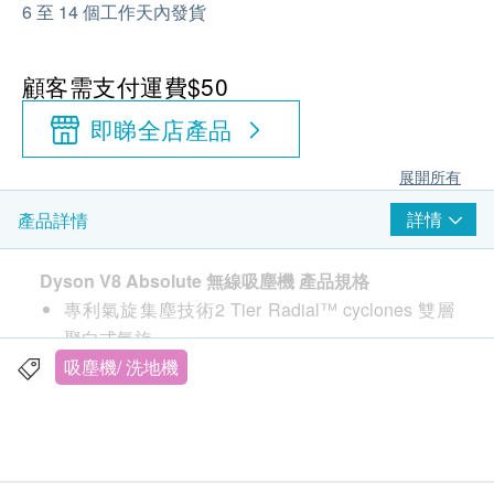
6 至 14 個工作天內發貨
顧客需支付運費$50
即睇全店產品
展開所有
詳情
產品詳情
Dyson V8 Absolute 無線吸塵機 產品規格
專利氣旋集塵技術2 Tier Radial™ cyclones 雙層
聚向式氣旋
集塵筒容量0.54 L
吸塵機/ 洗地機
過濾技術可清洗濾網
吸塵頭碳纖維刷毛深層吸頭 及 軟絨毛滾筒吸頭
使用時間40 分鐘1
高度250 毫米