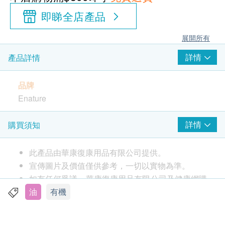
即睇全店產品
展開所有
詳情
產品詳情
品牌
Enature
產地
詳情
購買須知
墨西哥
此產品由華康復康用品有限公司提供。
包裝
宣傳圖片及價值僅供參考，一切以實物為準。
1升
如有任何爭議，華康復康用品有限公司及健康網購
health.ESDlife保留最終決議權。
油
有機
特性及功效
有機，冷壓，無反式脂肪的墨西哥有機料理椰子
送貨