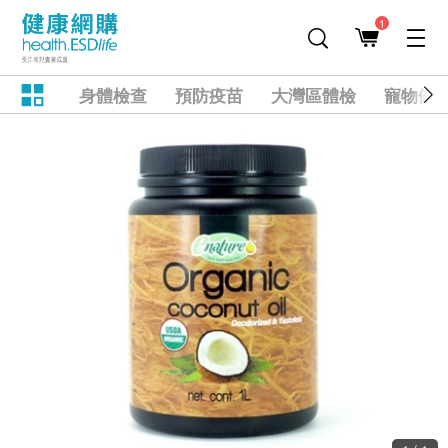
1
身體檢查
預防疫苗
大灣區體檢
寵物健