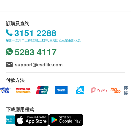
油，無椰子味，適合各款烹調方式
購買
營康薈
產品總額滿
HK$800
，即可享香港一般
用於各式中西式烹調，沙律以至高温煎煮均可
地區免費送貨服務。
無椰子味，亦可用以作皮膚護理
送貨服務
*
只適用於香港島，九龍及新界之地
訂購及查詢
址。
* (
但車輛不能直達的地區，需視附情況收取
3151 2288
成份
附加費。
)
100% 有機椰子油
星期一至六早上9時至晚上12時; 星期日及公眾假期休息
沒有升降機之樓層，將收取上樓送貨費，費用為每
5283 4117
層$30
。
偏遠地區如離島、馬灣、愉景灣、大嶼山及東涌等
地區，將額外收取$200
送貨費
,
但車輛不能直達的
support@esdlife.com
地區，再需視乎情況收取附加費。
賬單總額未滿HK$800
需附加
HK$80
運費。
付款方法
訂單確認後將於 4
個工作天內營康薈會聯絡安排發
轉
帳
貨。
不排除運送時間會因節日而有所影響。當八號烈風
下載應用程式
訊號懸掛或黑色暴雨警告生效時，送貨服務時間將
會延遲。農曆初一、初二及初三均會休息(
不提供
送貨
)
，敬請留意。