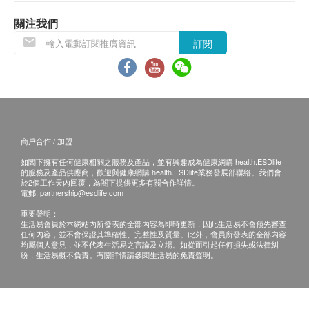
所有訂單須視乎相關貨品的供應情況再作最後確
認。倘若供應商未能提供任何訂單上的貨品，健康
關注我們
網購health.ESDlife
有權拒絕接受該訂單，並且會
訂閱
於送貨前透過電話或電郵通知顧客再作安排。
倘若由於不可抗力的原因(
包括但不限於由於天
災、火災、水災、意外、暴亂、戰爭、政府政策、
罷工或任何不能控制的情況
)
而未能準確地提供閣
下所需的貨品或服務，華康復康用品有限公司及健
商戶合作 / 加盟
康網購
health.ESDlife
均不會承擔任何責任或賠
如閣下擁有任何健康相關之服務及產品，並有興趣成為健康網購 health.ESDlife
償。
的服務及產品供應商，歡迎與健康網購 health.ESDlife業務發展部聯絡。我們會
華康復康用品有限公司會根據閣下提供的地址盡力
於2個工作天內回覆，為閣下提供更多有關合作詳情。
電郵:
partnership@esdlife.com
確保貨品在預約日期送到該地址，若因閣下的原因
重要聲明：
而導致貨品超過購買日期30
日後仍不成功派送，康
生活易會員於本網站內所發表的全部內容為即時更新，因此生活易不會預先審查
任何內容，並不會保證其準確性、完整性及質量。此外，會員所發表的全部內容
復康用品有限公司保留權利包括任何拒絕要求退款
均屬個人意見，並不代表生活易之言論及立場。如從而引起任何損失或法律糾
申请之權利。
紛，生活易概不負責。有關詳情請參閱生活易的免責聲明。
如在約定日期不能收貨，請於約定收貨日前最少
1
個工作天前聯絡營康薈。
若沒有通知，送貨地址在約定收貨日不能收