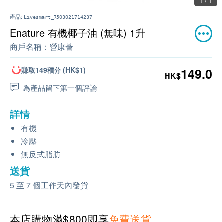
1 / 1
產品:
Livesmart_7503021714237
Enature 有機椰子油 (無味) 1升
商戶名稱：
營康薈
賺取149積分 (HK$1)
149.0
HK$
為產品留下第一個評論
詳情
有機
冷壓
無反式脂肪
送貨
5 至 7 個工作天內發貨
本店購物滿$800即享
免費送貨