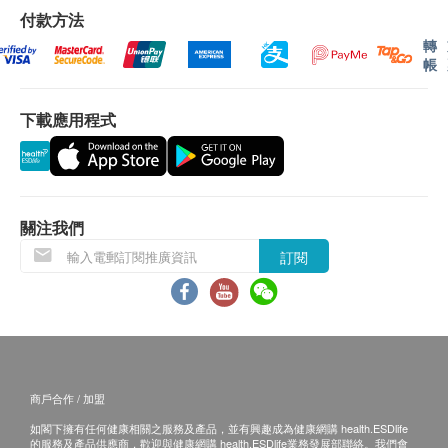
港）有限公司
產品
司可再次安排送貨服務，但顧客
付款方法
必須以到付方式支付再送貨之費用。
轉
帳
如5個工作天後
法馳歐（香港）有限公司
產品
仍未
能聯絡上顧客，該訂單將會被取消，並於扣除運費
下載應用程式
及特別地區附加費用後，安排餘額退款。
所有訂單須視乎相關貨品的供應情況再作最後確
認。倘若
法馳歐（香港）有限公司
產品
未能提供
閣下訂單上之任何產品或服務，道
法馳歐（香港）
有限公司
會於送貨或取貨前透過電話或電郵通知閣
關注我們
下。
訂閱
保用條款：
所有貨品為香港行貨，保養由
法馳歐（香港）有限
公司
產品
提供。
客戶必須存妥產品保用證 (如有) 及商店發票。
商戶合作 / 加盟
產品保養只適用於香港。
如閣下擁有任何健康相關之服務及產品，並有興趣成為健康網購 health.ESDlife
法馳歐（香港）有限公司
不負責任何由於產品損壞
的服務及產品供應商，歡迎與健康網購 health.ESDlife業務發展部聯絡。我們會