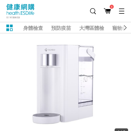
1
身體檢查
預防疫苗
大灣區體檢
寵物健