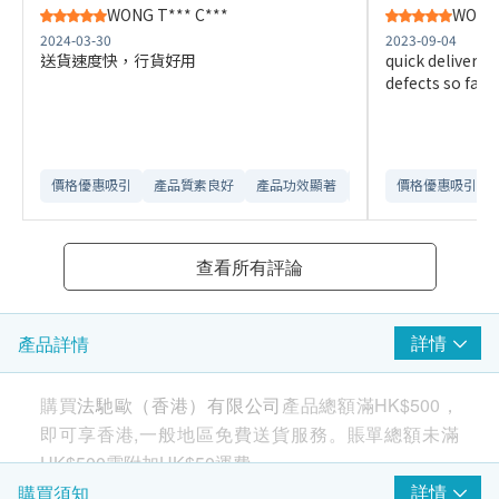
WONG T*** C***
WONG 
2024-03-30
2023-09-04
送貨速度快，行貨好用
quick delivery,
defects so far
價格優惠吸引
產品質素良好
產品功效顯著
訂購流程順暢
價格優惠吸引
查看所有評論
詳情
產品詳情
購買
法馳歐（香港）有限公司
產品總額滿HK$500，
即可享香港,一般地區免費送貨服務。賬單總額未滿
HK$500需附加HK$50運費。
詳情
購買須知