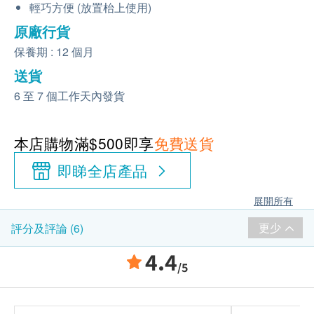
輕巧方便 (放置枱上使用)
原廠行貨
保養期 : 12 個月
送貨
6 至 7 個工作天內發貨
本店購物滿$500即享
免費送貨
即睇全店產品
展開所有
更少
評分及評論 (6)
4.4
/5