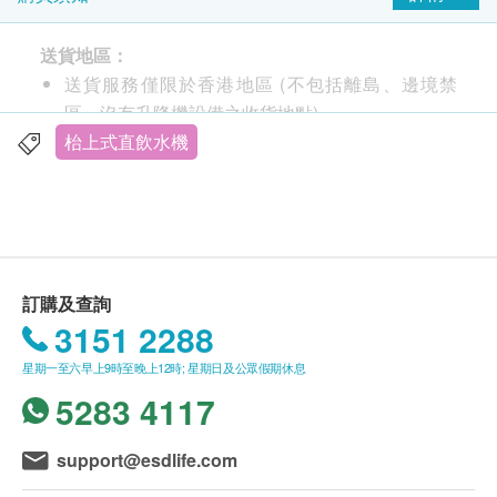
3秒速熱 (無需等待煲水時間)
送貨地區：
6段溫度 (25°C、45°C、55°C、75°C、85°C及
送貨服務僅限於香港地區 (不包括離島、邊境禁
95°C)
區、沒有升降機設備之收貨地點)。
一鍵童鎖 (防止燙傷)
不接受郵政信箱地址。
枱上式直飲水機
3公升大水箱 (無需加太多次水)
缺水提醒 (即時提示，隨時飲用)
送貨費用：
輕巧方便 (放置枱上使用)
訂購法馳歐（香港）有限公司
產品滿
HK$500 免
費送貨。由順豐速遞送貨上門 (工商或住宅地址均
可，亦可送至指定順豐站點或智能櫃)
訂購及查詢
訂單金額不足 HK$500 顧客需支付運費 HK$50。
3151 2288
星期一至六早上9時至晚上12時; 星期日及公眾假期休息
送貨時間:
5283 4117
商品會於訂單確認付款後 7 個工作天內送出。
送貨服務有可能因天氣、交通、地區或其他因素而
暫停或延期，送貨時間將會另作安排。
support@esdlife.com
如商品已到達收貨地址而沒有人簽收，
法馳歐（香