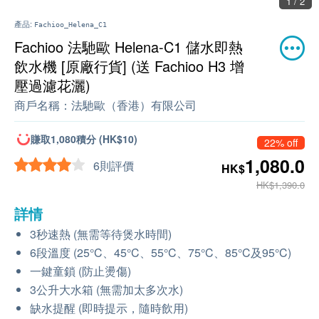
1 / 2
產品:
Fachioo_Helena_C1
Fachioo 法馳歐 Helena-C1 儲水即熱
飲水機 [原廠行貨] (送 Fachioo H3 增
壓過濾花灑)
商戶名稱：
法馳歐（香港）有限公司
賺取1,080積分 (HK$10)
22% off
1,080.0
6則評價
HK$
HK$1,390.0
詳情
3秒速熱 (無需等待煲水時間)
6段溫度 (25°C、45°C、55°C、75°C、85°C及95°C)
一鍵童鎖 (防止燙傷)
3公升大水箱 (無需加太多次水)
缺水提醒 (即時提示，隨時飲用)