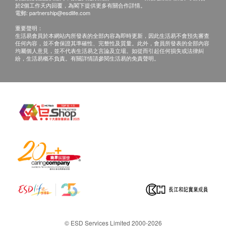
而招致直接或間接之損失。
於2個工作天內回覆，為閣下提供更多有關合作詳情。
電郵:
partnership@esdlife.com
重要聲明：
>
法馳歐（香港）有限公司
客戶服務部：2796 3138/
生活易會員於本網站內所發表的全部內容為即時更新，因此生活易不會預先審查
任何內容，並不會保證其準確性、完整性及質量。此外，會員所發表的全部內容
電郵: cs@fachioohk.com
均屬個人意見，並不代表生活易之言論及立場。如從而引起任何損失或法律糾
> 此產品由
法馳歐（香港）有限公司
提供。
紛，生活易概不負責。有關詳情請參閱生活易的免責聲明。
> 如有任何爭議，
法馳歐（香港）有限公司
及健康網
購health.ESDlife保留最終決議權。
© ESD Services Limited 2000-2026