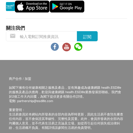
所有訂單須視乎相關貨品的供應情況再作最後確
認。倘若
法馳歐（香港）有限公司
產品
未能提供
閣下訂單上之任何產品或服務，道
法馳歐（香港）
有限公司
會於送貨或取貨前透過電話或電郵通知閣
關注我們
下。
訂閱
保用條款：
所有貨品為香港行貨，保養由
法馳歐（香港）有限
公司
產品
提供。
客戶必須存妥產品保用證 (如有) 及商店發票。
商戶合作 / 加盟
產品保養只適用於香港。
如閣下擁有任何健康相關之服務及產品，並有興趣成為健康網購 health.ESDlife
法馳歐（香港）有限公司
不負責任何由於產品損壞
的服務及產品供應商，歡迎與健康網購 health.ESDlife業務發展部聯絡。我們會
而招致直接或間接之損失。
於2個工作天內回覆，為閣下提供更多有關合作詳情。
電郵:
partnership@esdlife.com
重要聲明：
>
法馳歐（香港）有限公司
客戶服務部：2796 3138/
生活易會員於本網站內所發表的全部內容為即時更新，因此生活易不會預先審查
任何內容，並不會保證其準確性、完整性及質量。此外，會員所發表的全部內容
電郵: cs@fachioohk.com
均屬個人意見，並不代表生活易之言論及立場。如從而引起任何損失或法律糾
> 此產品由
法馳歐（香港）有限公司
提供。
紛，生活易概不負責。有關詳情請參閱生活易的免責聲明。