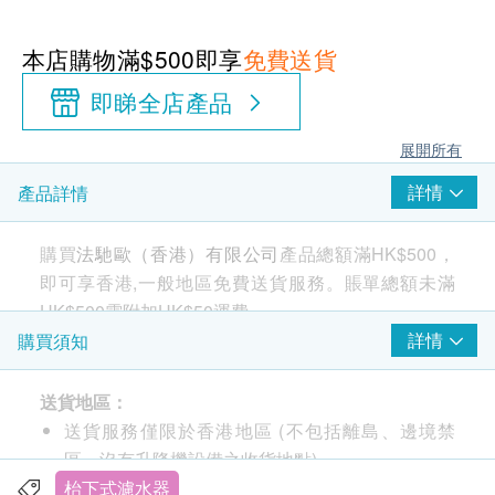
本店購物滿$500即享
免費送貨
即睇全店產品
展開所有
詳情
產品詳情
購買
法馳歐（香港）有限公司
產品總額滿HK$500，
即可享香港,一般地區免費送貨服務。賬單總額未滿
HK$500需附加HK$50運費。
詳情
購買須知
Fachioo 法馳歐 Poseidon-L1 台下式直飲濾
送貨地區：
水器(連濾芯)
送貨服務僅限於香港地區 (不包括離島、邊境禁
五級精濾，深度淨化，口感好
區、沒有升降機設備之收貨地點)。
800G大流量，高達2L/min流量, 無需等待
不接受郵政信箱地址。
枱下式濾水器
高效殺菌率，高分子膜殺菌率99.99%