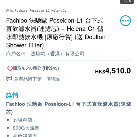
1 / 4
產品:
Fachioo_Poseidon_L1_HelenaC1
Fachioo 法馳歐 Poseidon-L1 台下式
直飲濾水器(連濾芯) + Helena-C1 儲
水即熱飲水機 [原廠行貨] (送 Doulton
Shower Filter)
商戶名稱：
法馳歐（香港）有限公司
賺取4,510積分 (HK$45)
4,510.0
HK$
為產品留下第一個評論
詳情
Fachioo 法馳歐 Poseidon-L1 台下式直飲濾水器(連濾
芯)
五級精濾
800G大流量
高效殺菌率