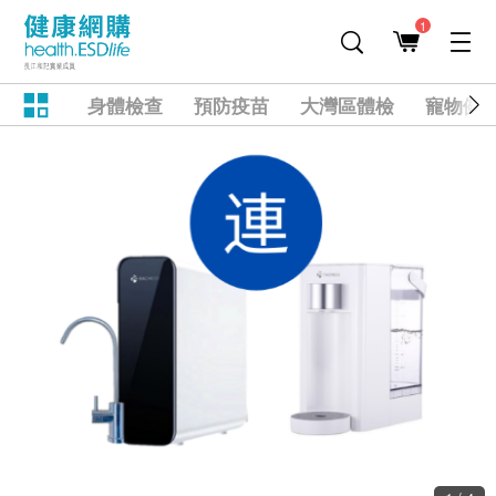
1
身體檢查
預防疫苗
大灣區體檢
寵物健