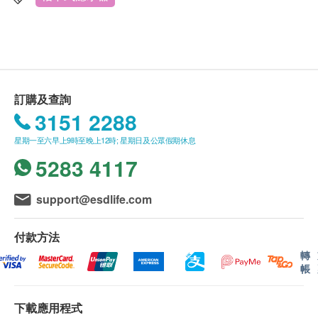
母嬰即飲安全，保留人體所需礦物質
送貨費用：
零能源消耗，不插電/無廢水/無噪音
訂購法馳歐（香港）有限公司
產品滿
HK$500 免
長效濾芯，UF超濾濾芯可用2年
費送貨。由順豐速遞送貨上門 (工商或住宅地址均
濾芯更換方便，可從側面抽出，更換方便
可，亦可送至指定順豐站點或智能櫃)
尺寸輕巧，適用於各種水槽下方區域
訂購及查詢
訂單金額不足 HK$500 顧客需支付運費 HK$50。
3151 2288
星期一至六早上9時至晚上12時; 星期日及公眾假期休息
送貨時間:
5283 4117
商品會於訂單確認付款後 7 個工作天內送出。
送貨服務有可能因天氣、交通、地區或其他因素而
暫停或延期，送貨時間將會另作安排。
support@esdlife.com
如商品已到達收貨地址而沒有人簽收，
法馳歐（香
港）有限公司
產品
司可再次安排送貨服務，但顧客
付款方法
必須以到付方式支付再送貨之費用。
轉
帳
如5個工作天後
法馳歐（香港）有限公司
產品
仍未
能聯絡上顧客，該訂單將會被取消，並於扣除運費
下載應用程式
及特別地區附加費用後，安排餘額退款。