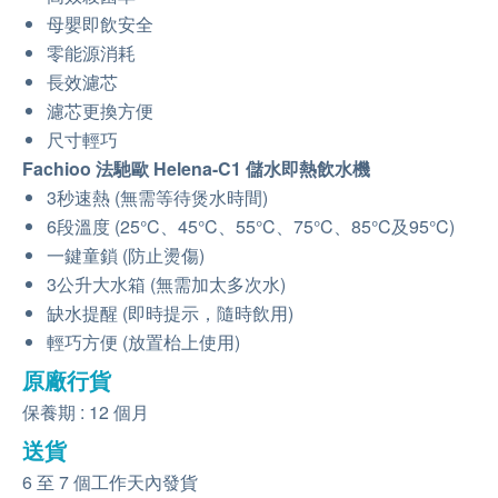
母嬰即飲安全
零能源消耗
長效濾芯
濾芯更換方便
尺寸輕巧
Fachioo 法馳歐 Helena-C1 儲水即熱飲水機
3秒速熱 (無需等待煲水時間)
6段溫度 (25°C、45°C、55°C、75°C、85°C及95°C)
一鍵童鎖 (防止燙傷)
3公升大水箱 (無需加太多次水)
缺水提醒 (即時提示，隨時飲用)
輕巧方便 (放置枱上使用)
原廠行貨
保養期 : 12 個月
送貨
6 至 7 個工作天內發貨