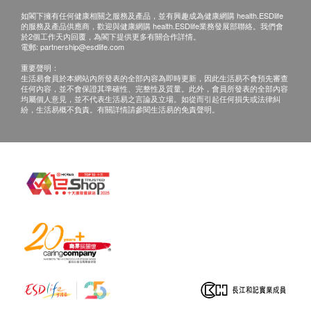
產品保養只適用於香港。
如閣下擁有任何健康相關之服務及產品，並有興趣成為健康網購 health.ESDlife
法馳歐（香港）有限公司
不負責任何由於產品損壞
的服務及產品供應商，歡迎與健康網購 health.ESDlife業務發展部聯絡。我們會
而招致直接或間接之損失。
於2個工作天內回覆，為閣下提供更多有關合作詳情。
電郵:
partnership@esdlife.com
重要聲明：
>
法馳歐（香港）有限公司
客戶服務部：2796 3138/
生活易會員於本網站內所發表的全部內容為即時更新，因此生活易不會預先審查
任何內容，並不會保證其準確性、完整性及質量。此外，會員所發表的全部內容
電郵: cs@fachioohk.com
均屬個人意見，並不代表生活易之言論及立場。如從而引起任何損失或法律糾
> 此產品由
法馳歐（香港）有限公司
提供。
紛，生活易概不負責。有關詳情請參閱生活易的免責聲明。
> 如有任何爭議，
法馳歐（香港）有限公司
及健康網
購health.ESDlife保留最終決議權。