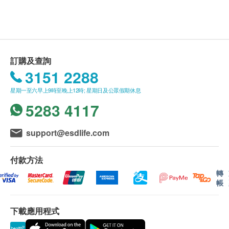
送貨費用：
訂購法馳歐（香港）有限公司
產品滿
HK$500 免
費送貨。由順豐速遞送貨上門 (工商或住宅地址均
可，亦可送至指定順豐站點或智能櫃)
訂購及查詢
訂單金額不足 HK$500 顧客需支付運費 HK$50。
3151 2288
星期一至六早上9時至晚上12時; 星期日及公眾假期休息
送貨時間:
5283 4117
商品會於訂單確認付款後 7 個工作天內送出。
送貨服務有可能因天氣、交通、地區或其他因素而
暫停或延期，送貨時間將會另作安排。
support@esdlife.com
如商品已到達收貨地址而沒有人簽收，
法馳歐（香
港）有限公司
產品
司可再次安排送貨服務，但顧客
付款方法
必須以到付方式支付再送貨之費用。
轉
帳
如5個工作天後
法馳歐（香港）有限公司
產品
仍未
能聯絡上顧客，該訂單將會被取消，並於扣除運費
下載應用程式
及特別地區附加費用後，安排餘額退款。
所有訂單須視乎相關貨品的供應情況再作最後確