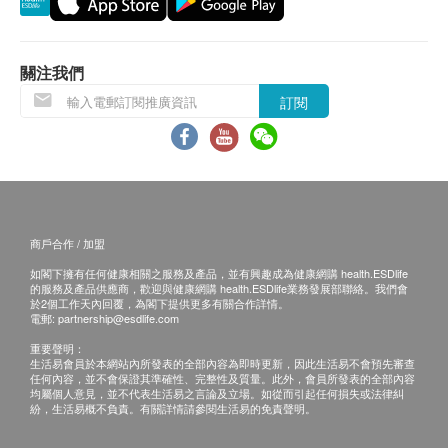
認。倘若
法馳歐（香港）有限公司
產品
未能提供
閣下訂單上之任何產品或服務，道
法馳歐（香港）
有限公司
會於送貨或取貨前透過電話或電郵通知閣
關注我們
下。
訂閱
保用條款：
所有貨品為香港行貨，保養由
法馳歐（香港）有限
公司
產品
提供。
客戶必須存妥產品保用證 (如有) 及商店發票。
商戶合作 / 加盟
產品保養只適用於香港。
如閣下擁有任何健康相關之服務及產品，並有興趣成為健康網購 health.ESDlife
法馳歐（香港）有限公司
不負責任何由於產品損壞
的服務及產品供應商，歡迎與健康網購 health.ESDlife業務發展部聯絡。我們會
而招致直接或間接之損失。
於2個工作天內回覆，為閣下提供更多有關合作詳情。
電郵:
partnership@esdlife.com
重要聲明：
>
法馳歐（香港）有限公司
客戶服務部：2796 3138/
生活易會員於本網站內所發表的全部內容為即時更新，因此生活易不會預先審查
任何內容，並不會保證其準確性、完整性及質量。此外，會員所發表的全部內容
電郵: cs@fachioohk.com
均屬個人意見，並不代表生活易之言論及立場。如從而引起任何損失或法律糾
> 此產品由
法馳歐（香港）有限公司
提供。
紛，生活易概不負責。有關詳情請參閱生活易的免責聲明。
> 如有任何爭議，
法馳歐（香港）有限公司
及健康網