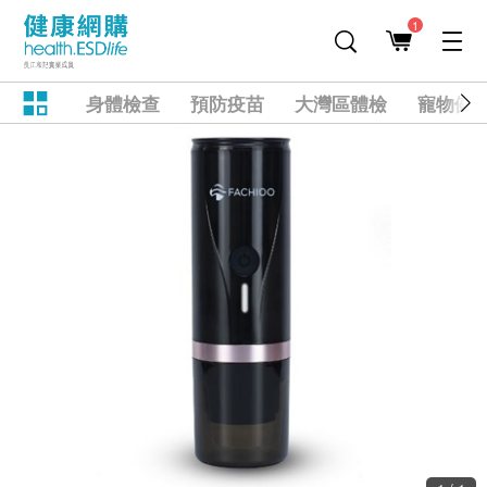
1
身體檢查
預防疫苗
大灣區體檢
寵物健