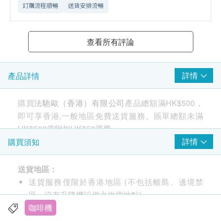
訂購流程順暢
送貨安排流暢
查看所有評論
詳情
產品詳情
購買
法馳歐（香港）有限公司
產品總額滿HK$500，
即可享香港,一般地區免費送貨服務。賬單總額未滿
HK$500需附加HK$50運費。
詳情
購買須知
Fachioo FPCM-02(B) 便攜意式咖啡機
送貨地區：
送貨服務僅限於香港地區 (不包括離島、邊境禁
區、沒有升降機設備之收貨地點)。
不接受郵政信箱地址。
咖啡機