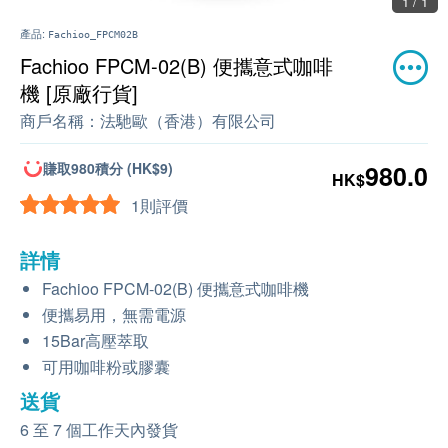
1 / 1
產品:
Fachioo_FPCM02B
Fachioo FPCM-02(B) 便攜意式咖啡
機 [原廠行貨]
商戶名稱：
法馳歐（香港）有限公司
賺取980積分 (HK$9)
980.0
HK$
1則評價
詳情
Fachioo FPCM-02(B) 便攜意式咖啡機
便攜易用，無需電源
15Bar高壓萃取
可用咖啡粉或膠囊
送貨
6 至 7 個工作天內發貨