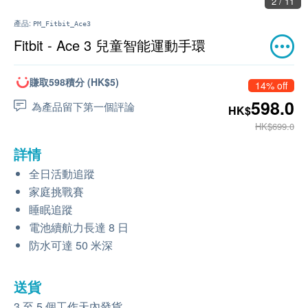
2 / 11
產品:
PM_Fitbit_Ace3
Fitbit - Ace 3 兒童智能運動手環
賺取598積分 (HK$5)
14% off
598.0
為產品留下第一個評論
HK$
HK$699.0
詳情
全日活動追蹤
家庭挑戰賽
睡眠追蹤
電池續航力長達 8 日
防水可達 50 米深
送貨
3 至 5 個工作天內發貨