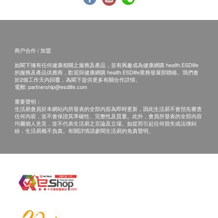
商戶合作 / 加盟
如閣下擁有任何健康相關之服務及產品，並有興趣成為健康網購 health.ESDlife
的服務及產品供應商，歡迎與健康網購 health.ESDlife業務發展部聯絡。我們會
於2個工作天內回覆，為閣下提供更多有關合作詳情。
電郵:
partnership@esdlife.com
重要聲明：
生活易會員於本網站內所發表的全部內容為即時更新，因此生活易不會預先審查
任何內容，並不會保證其準確性、完整性及質量。此外，會員所發表的全部內容
均屬個人意見，並不代表生活易之言論及立場。如從而引起任何損失或法律糾
紛，生活易概不負責。有關詳情請參閱生活易的免責聲明。