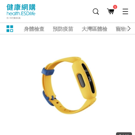
1
身體檢查
預防疫苗
大灣區體檢
寵物健