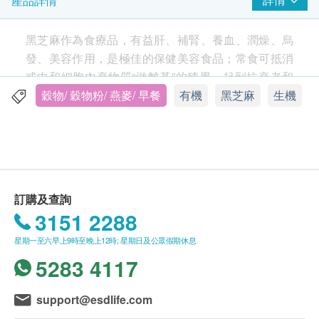
產品詳情
黑芝麻作為食療品，有益肝、補腎、養血、潤燥、烏
發、美容作用，是極佳的保健美容食品；常食可抵消
或中和細胞內衰物質“游離基”的積累，起到抗衰老和
延年益壽的作用。
穀物/ 穀物粉/ 燕麥/ 早餐
有機
黑芝麻
生機
訂購及查詢
3151 2288
星期一至六早上9時至晚上12時; 星期日及公眾假期休息
5283 4117
support@esdlife.com