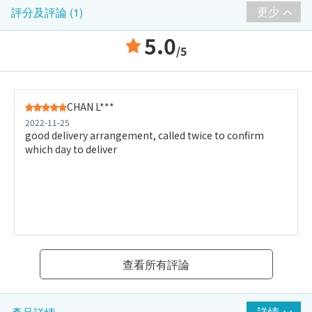
更少
評分及評論 (1)
5.0
/5
CHAN L***
2022-11-25
good delivery arrangement, called twice to confirm
which day to deliver
查看所有評論
詳情