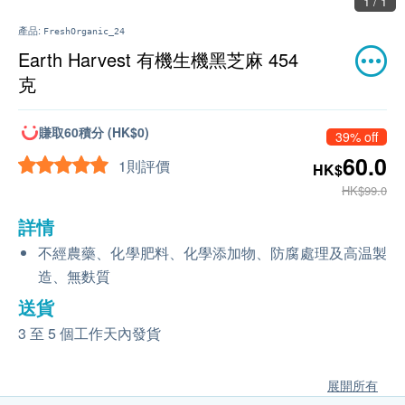
1 / 1
產品:
FreshOrganic_24
Earth Harvest 有機生機黑芝麻 454
克
賺取60積分 (HK$0)
39% off
60.0
1則評價
HK$
HK$99.0
詳情
不經農藥、化學肥料、化學添加物、防腐處理及高温製
造、無麩質
送貨
3 至 5 個工作天內發貨
展開所有