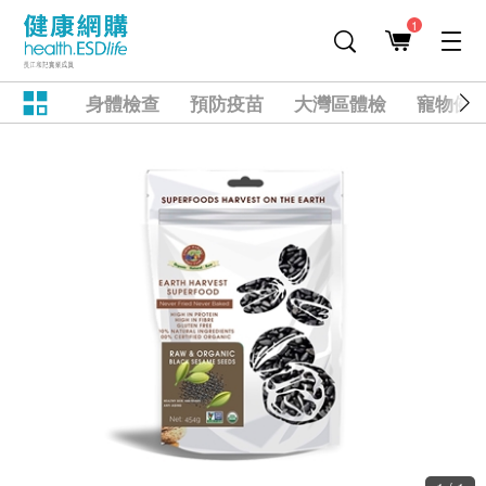
1
身體檢查
預防疫苗
大灣區體檢
寵物健