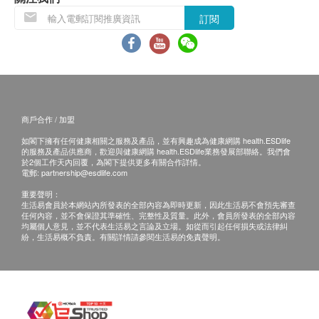
訂閱
商戶合作 / 加盟
如閣下擁有任何健康相關之服務及產品，並有興趣成為健康網購 health.ESDlife
的服務及產品供應商，歡迎與健康網購 health.ESDlife業務發展部聯絡。我們會
於2個工作天內回覆，為閣下提供更多有關合作詳情。
電郵:
partnership@esdlife.com
重要聲明：
生活易會員於本網站內所發表的全部內容為即時更新，因此生活易不會預先審查
任何內容，並不會保證其準確性、完整性及質量。此外，會員所發表的全部內容
均屬個人意見，並不代表生活易之言論及立場。如從而引起任何損失或法律糾
紛，生活易概不負責。有關詳情請參閱生活易的免責聲明。