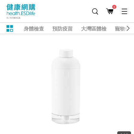
1
身體檢查
預防疫苗
大灣區體檢
寵物健