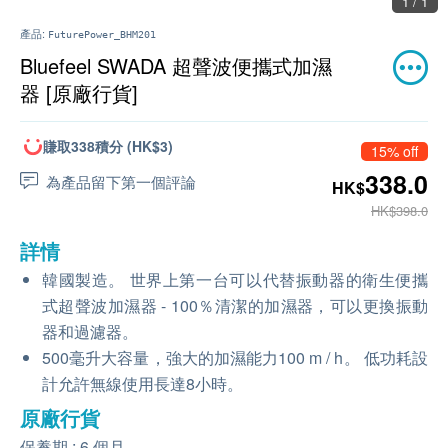
1 / 1
產品:
FuturePower_BHM201
Bluefeel SWADA 超聲波便攜式加濕
器 [原廠行貨]
賺取338積分 (HK$3)
15% off
338.0
為產品留下第一個評論
HK$
HK$398.0
詳情
韓國製造。 世界上第一台可以代替振動器的衛生便攜
式超聲波加濕器 - 100％清潔的加濕器，可以更換振動
器和過濾器。
500毫升大容量，強大的加濕能力100 m / h。 低功耗設
計允許無線使用長達8小時。
原廠行貨
保養期 : 6 個月