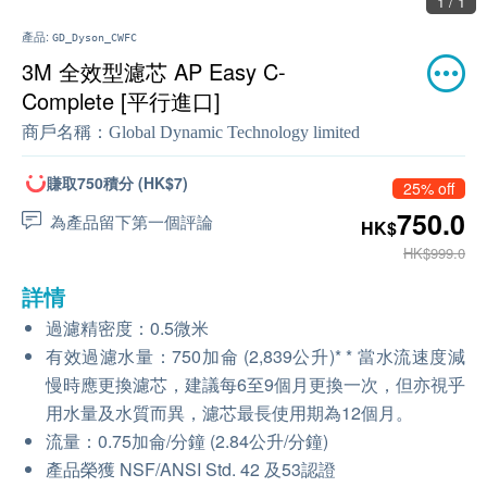
1 / 1
產品:
GD_Dyson_CWFC
3M 全效型濾芯 AP Easy C-
Complete [平行進口]
商戶名稱：
Global Dynamic Technology limited
賺取750積分 (HK$7)
25% off
750.0
為產品留下第一個評論
HK$
HK$999.0
詳情
過濾精密度：0.5微米
有效過濾水量：750加侖 (2,839公升)* * 當水流速度減
慢時應更換濾芯，建議每6至9個月更換一次，但亦視乎
用水量及水質而異，濾芯最長使用期為12個月。
流量：0.75加侖/分鐘 (2.84公升/分鐘)
產品榮獲 NSF/ANSI Std. 42 及53認證