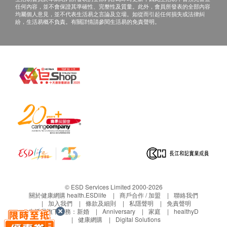
任何內容，並不會保證其準確性、完整性及質量。此外，會員所發表的全部內容
如有其他損壞或遺漏查詢，顧客必須保留有效收據
均屬個人意見，並不代表生活易之言論及立場。如從而引起任何損失或法律糾
正本，並於送貨後3個工作天內按下列方式聯絡
紛，生活易概不負責。有關詳情請參閱生活易的免責聲明。
Global Dynamic Technology limited 客戶服務部跟
進。
電郵: sales@g-dynamic.com
查詢熱線: 3791 2935
© ESD Services Limited 2000-2026
關於健康網購 health.ESDlife
商戶合作 / 加盟
聯絡我們
加入我們
條款及細則
私隱聲明
免責聲明
生活易旗下業務：
新婚
Anniversary
家庭
healthyD
健康網購
Digital Solutions