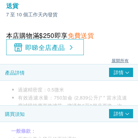
送貨
7 至 10 個工作天內發貨
本店購物滿$250即享
免費送貨
即睇全店產品
展開所有
詳情
產品詳情
過濾精密度：0.5微米
有效過濾水量：750加侖 (2,839公升)* * 當水流速
度減慢時應更換濾芯，建議每6至9個月更換一次，
但亦視乎用水量及水質而異，濾芯最長使用期為12
詳情
購買須知
個月。
流量：0.75加侖/分鐘 (2.84公升/分鐘)
一般條款：
產品榮獲 NSF/ANSI Std. 42 及53認證