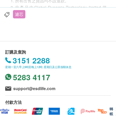
所有出售之貨品均不設退款。
更換過濾器後，第一次使用時，請打開水使其流入
此產品由Global Dynamic Technology limited 提
和流出過濾器1-2分鐘。
供。
濾芯
通常可以在產品上看到碳塊粉末，因為它在運輸過
如有任何爭議，Global Dynamic Technology
程中會滲出。
limited 及健康網購health.ESDlife保留最終決議
用戶可以簡單地擦拭並使用它，安裝後開水2分鐘
權。
就可使用。
保用條款：平行進口貨品，不設保養。由Global
Dynamic Technology limited提供7日有壞包換 (非
訂購及查詢
人為損壞並須保留完整包裝)。
3151 2288
星期一至六早上9時至晚上12時; 星期日及公眾假期休息
送貨條款：
5283 4117
購買
Global Dynamic Technology limited
產品總
額滿HK$250，即可享本地免費送貨服務。賬單總
額未滿HK$250需附加HK$30運費。
support@esdlife.com
我們將於確定訂單後7-10個工作天內安排發貨。
不排除運送時間會因節日而有所影響。當八號烈風
付款方法
訊號懸掛或黑色暴雨警告生效時，送貨服務時間將
轉
帳
會延遲。