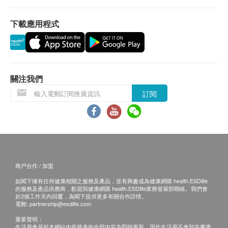
所有訂單須視乎相關貨品的供應情況再作最後確
下載應用程式
認。倘若健康網購health.ESDlife未能提供任何訂
單上的貨品，健康網購health.ESDlife有權拒絕接
受該訂單，並且會於送貨前透過電話或電郵通知顧
客再作安排。
關注我們
保用條款：
訂閱
平行進口，7日有壞包換 (非人為損壞)
如有任何爭議，Global Dynamic Technology
limited 及健康網購health.ESDlife保留最終決議
權。
商戶合作 / 加盟
退換條款：
如閣下擁有任何健康相關之服務及產品，並有興趣成為健康網購 health.ESDlife
當顧客收取已訂購之貨品時，有責任檢查貨品是否
的服務及產品供應商，歡迎與健康網購 health.ESDlife業務發展部聯絡。我們會
有損毀情況，一經確認簽收，恕不接受退換。
於2個工作天內回覆，為閣下提供更多有關合作詳情。
電郵:
partnership@esdlife.com
退換產品必須包裝完整，如退換之產品有任何殘缺
重要聲明：
或過期退回，供應商有權不受理。
生活易會員於本網站內所發表的全部內容為即時更新，因此生活易不會預先審查