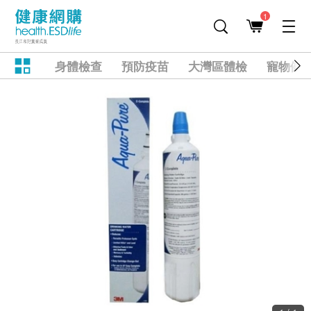
1
身體檢查
預防疫苗
大灣區體檢
寵物健