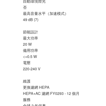
自動環境燈光
否
最高音量水平（加速模式）
49 dB (7)
節能設計
最大功率
20 W
備用功率
<=0.5 W
電壓
220-240 V
維護
更換濾網 HEPA
HEPA+AC 濾網 FY0293 - 12 個月
服務
全球 2 年保養