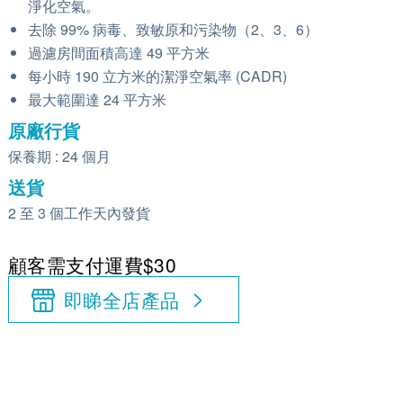
淨化空氣。
去除 99% 病毒、致敏原和污染物（2、3、6）
過濾房間面積高達 49 平方米
每小時 190 立方米的潔淨空氣率 (CADR)
最大範圍達 24 平方米
原廠行貨
保養期 : 24 個月
送貨
2 至 3 個工作天內發貨
顧客需支付運費$30
即睇全店產品