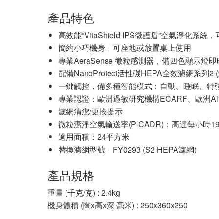
產品特色
高效能“VitaShield IPS微護盾”空氣淨化系統，
簡約小巧機身，可座地或放置桌上使用
專業AeraSense 微粒感測器，備四色顯示
配備NanoProtect活性碳HEPA全效濾網系
一鍵觸控，備多種智能模式：自動、睡眠、特
專業認證：歐洲過敏研究機構ECARF、歐洲Air
濾網清潔/更換提示
微粒潔淨空氣輸送率(P-CADR)：高達每小時1
適用面積：24平方米
替換濾網型號：FY0293 (S2 HEPA濾網)
產品規格
重量 (千克/克) : 2.4kg
機身體積 (闊x高x深 毫米) : 250x360x250