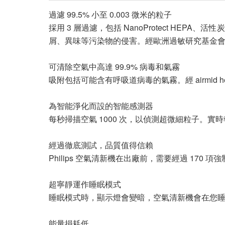
過濾 99.5% 小至 0.003 微米的粒子
採用 3 層過濾，包括 NanoProtect HEPA
屑、異味等污染物的侵害。經歐洲過敏研究基金
可清除空氣中高達 99.9% 病毒和氣霧
吸附包括可能含有呼吸道病毒的氣霧。經 airmid he
為智能淨化而設的智能感測器
每秒掃描空氣 1000 次，以偵測超微細粒子。
經過徹底測試，品質值得信賴
Philips 空氣清新機在出廠前，需要經過 1
超寧靜運作睡眠模式
睡眠模式時，顯示燈會變暗，空氣清新機會在您
能量損耗低