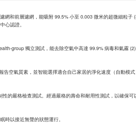
、活性炭濾網和前層濾網，能吸附 99.5% 小至 0.003 微米的超微細粒
會中心認證。
alth-group 獨立測試，能去除空氣中高達 99.9% 病毒和氣霧 (
實時報告空氣質素，並智能選擇適合自己家居的淨化速度（自動模式
70 項強制性的嚴格檢查測試。經過嚴格的壽命和耐用性測試，以確保
睡眠時以接近無聲的狀態運行。