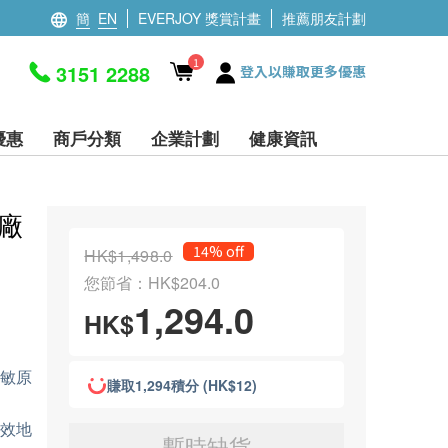
簡
EN
EVERJOY 獎賞計畫
推薦朋友計劃
1
3151 2288
登入以賺取更多優惠
優惠
商戶分類
企業計劃
健康資訊
原廠
14% off
HK$1,498.0
您節省：HK$204.0
1,294.0
HK$
致敏原
賺取1,294積分 (HK$12)
有效地
暫時缺貨