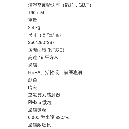
潔淨空氣輸送率（微粒，GB/T）
190 m³/h
重量
2.4 kg
尺寸（長*寬*高）
250*250*367
房間面積 (NRCC)
高達 49 平方米
過濾
HEPA、活性碳、前層濾網
顏色
暗灰
空氣質素感測器
PM2.5 微粒
過濾微粒
0.003 微米達 99.5%
過濾致敏原