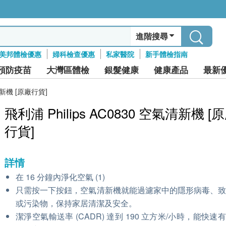
進階搜尋
美邦體檢優惠
婦科檢查優惠
私家醫院
新手體檢指南
預防疫苗
大灣區體檢
銀髮健康
健康產品
最新
氣清新機 [原廠行貨]
飛利浦 Philips AC0830 空氣清新機 [
行貨]
詳情
在 16 分鐘內淨化空氣 (1)
只需按一下按鈕，空氣清新機就能過濾家中的隱形病毒、
或污染物，保持家居清潔及安全。
潔淨空氣輸送率 (CADR) 達到 190 立方米/小時，能快速