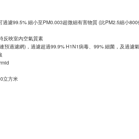
可過濾99.5% 細小至PM0.003超微細有害物質 (比PM2.5細小800
燈即時反映室內空氣質素
列2 (連預過濾網)，過濾超過99.9% H1N1病毒、99% 細菌，及
強
mid
90立方米