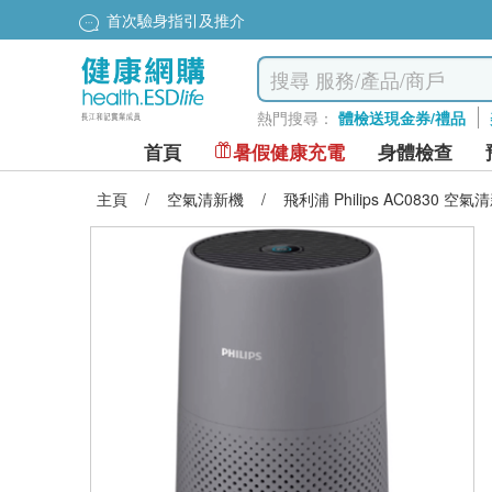
首次驗身指引及推介
熱門搜尋：
體檢送現金券/禮品
首頁
暑假健康充電
身體檢查
主頁
/
空氣清新機
/
飛利浦 Philips AC0830 空