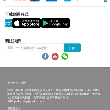
帳
中的致敏原
360⁰全角度進風設計，立體空氣過濾
下載應用程式
3D空氣循環技術，配合螺旋形出風口設計，全面
提升過濾效能
三種模式，配合不同使用需要：自動、特強、睡眠
智能燈光控制，及獲認證的靜音設計
智能應用程式連接功能，可遙控空氣清新機(開
關注我們
關、更改風速、查看濾網壽命)，及監察室內、外
訂閱
的空氣質素
專業認證：歐洲過敏研究機構(ECARF)、歐洲
Airmid以及Quiet Mark靜音認證
濾網清潔/更換提示，及清新空氣保護鎖，適時提
醒更換濾網
商戶合作 / 加盟
替換濾網：FY3430/30 (活性碳HEPA濾網，機內
如閣下擁有任何健康相關之服務及產品，並有興趣成為健康網購 health.ESDlife
隨附)、FY3140/00 (複合甲醛HEPA濾網，另行選
的服務及產品供應商，歡迎與健康網購 health.ESDlife業務發展部聯絡。我們會
配)
於2個工作天內回覆，為閣下提供更多有關合作詳情。
電郵:
partnership@esdlife.com
重要聲明：