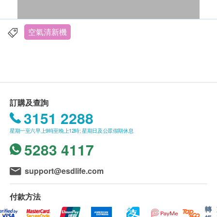
空氣清新機
高效能“VitaShield IPS微護盾”空氣淨化系統，3段
空氣過濾(前層濾網、HEPA濾網、活性碳濾網)
專業雙感測器，三項指數反映空氣質素
訂購及查詢
專業AeraSense微粒感測器，即時顯示PM2.5數值
3151 2288
或室內過敏原指數 (IAI)
星期一至六早上9時至晚上12時; 星期日及公眾假期休息
精確氣體感測器，即時感測揮發性有機化合物
5283 4117
(VOC)及異味
四色空氣質素顯示燈，即時反映實內空氣狀況
support@esdlife.com
型格設計融合專業級過濾效能
NanoProtect S3活性碳HEPA濾網，高效過濾細小
至3納米的有害物質
付款方法
過濾99.9%病毒、99.9%病菌、過濾99.97% 空氣
轉