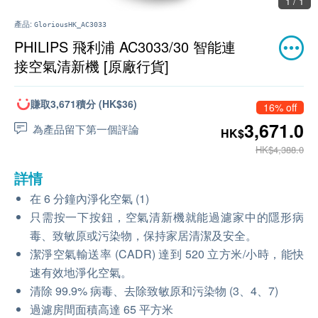
1 / 1
產品:
GloriousHK_AC3033
PHILIPS 飛利浦 AC3033/30 智能連
接空氣清新機 [原廠行貨]
賺取3,671積分 (HK$36)
16% off
3,671.0
為產品留下第一個評論
HK$
HK$4,388.0
詳情
在 6 分鐘內淨化空氣 (1)
只需按一下按鈕，空氣清新機就能過濾家中的隱形病
毒、致敏原或污染物，保持家居清潔及安全。
潔淨空氣輸送率 (CADR) 達到 520 立方米/小時，能快
速有效地淨化空氣。
清除 99.9% 病毒、去除致敏原和污染物 (3、4、7)
過濾房間面積高達 65 平方米