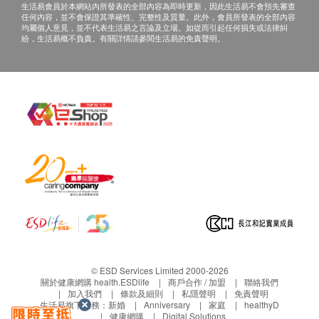
生活易會員於本網站內所發表的全部內容為即時更新，因此生活易不會預先審查
產品規格
任何內容，並不會保證其準確性、完整性及質量。此外，會員所發表的全部內容
均屬個人意見，並不代表生活易之言論及立場。如從而引起任何損失或法律糾
紛，生活易概不負責。有關詳情請參閱生活易的免責聲明。
電壓: 230 伏
頻率: 50 Hz
電線長度: 1.8 米
電源: 55 瓦
產品重量: 645*290*290 千克
重量 (含包裝): 10.5 千克
產品尺寸（長 x 闊 x 高）: 645*290*290
包裝尺寸（長 x 闊 x 高）: 716*355*355 毫米
© ESD Services Limited 2000-2026
關於健康網購 health.ESDlife
商戶合作 / 加盟
聯絡我們
加入我們
條款及細則
私隱聲明
免責聲明
生活易旗下業務：
新婚
Anniversary
家庭
healthyD
健康網購
Digital Solutions