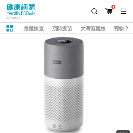
1
身體檢查
預防疫苗
大灣區體檢
寵物健