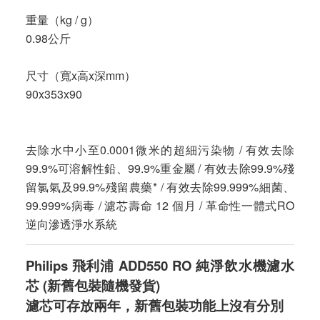
重量（kg / g）
0.98公斤
尺寸（寬x高x深mm）
90x353x90
去除水中小至0.0001微米的超細污染物 / 有效去除
99.9%可溶解性鉛、99.9%重金屬 / 有效去除99.9%殘
留氯氣及99.9%殘留農藥* / 有效去除99.999%細菌、
99.999%病毒 / 濾芯壽命 12 個月 / 革命性一體式RO
逆向滲透淨水系統
Philips 飛利浦 ADD550 RO 純淨飲水機濾水
芯 (新舊包裝隨機發貨)
濾芯可存放兩年，新舊包裝功能上沒有分別