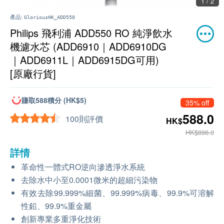
2 / 2
產品:
GloriousHK_ADD550
Philips 飛利浦 ADD550 RO 純淨飲水
機濾水芯 (ADD6910｜ADD6910DG
｜ADD6911L｜ADD6915DG可用)
[原廠行貨]
賺取588積分 (HK$5)
35% off
588.0
100則評價
HK$
HK$898.0
詳情
革命性一體式RO逆向滲透淨水系統
去除水中小至0.0001微米的超細污染物
有效去除99.999%細菌、99.999%病毒、99.9%可溶解
性鉛、99.9%重金屬
創新專業多重淨化技術