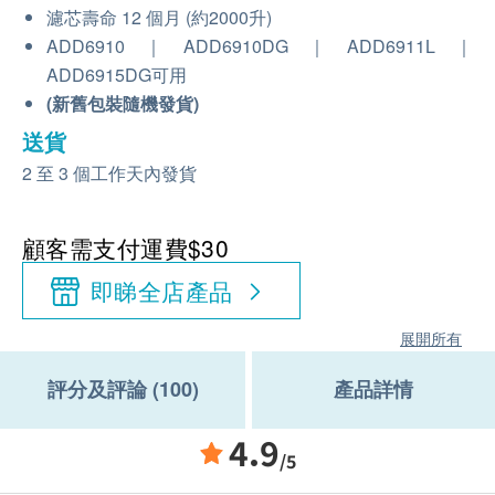
濾芯壽命 12 個月 (約2000升)
ADD6910｜ADD6910DG｜ADD6911L｜
ADD6915DG可用
(新舊包裝隨機發貨)
送貨
2 至 3 個工作天內發貨
顧客需支付運費$30
即睇全店產品
展開所有
評分及評論 (100)
產品詳情
4.9
/5