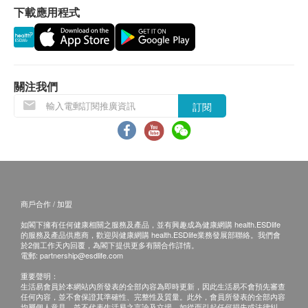
下載應用程式
關注我們
訂閱
商戶合作 / 加盟
如閣下擁有任何健康相關之服務及產品，並有興趣成為健康網購 health.ESDlife
的服務及產品供應商，歡迎與健康網購 health.ESDlife業務發展部聯絡。我們會
於2個工作天內回覆，為閣下提供更多有關合作詳情。
電郵:
partnership@esdlife.com
重要聲明：
生活易會員於本網站內所發表的全部內容為即時更新，因此生活易不會預先審查
任何內容，並不會保證其準確性、完整性及質量。此外，會員所發表的全部內容
均屬個人意見，並不代表生活易之言論及立場。如從而引起任何損失或法律糾