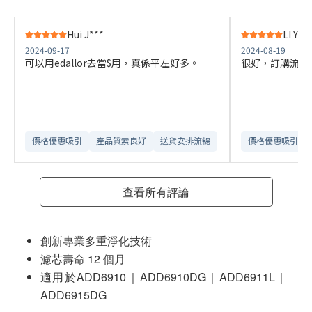
Hui J***
LI Y**
2024-09-17
2024-08-19
可以用edallor去當$用，真係平左好多。
很好，訂購流程
價格優惠吸引
產品質素良好
送貨安排流暢
價格優惠吸引
查看所有評論
創新專業多重淨化技術
濾芯壽命 12 個月
適用於ADD6910｜ADD6910DG｜ADD6911L｜
ADD6915DG