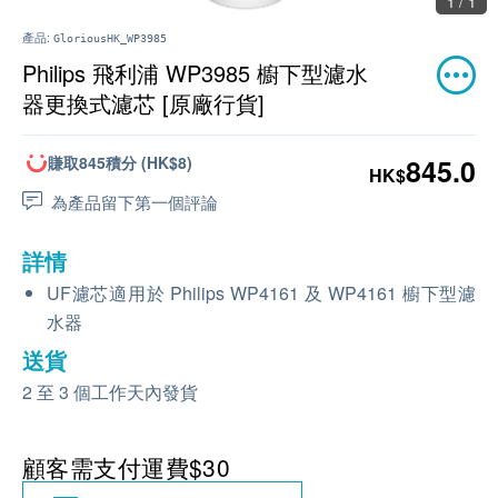
1 / 1
產品:
GloriousHK_WP3985
Philips 飛利浦 WP3985 櫥下型濾水
器更換式濾芯 [原廠行貨]
賺取845積分 (HK$8)
845.0
HK$
為產品留下第一個評論
詳情
UF濾芯適用於 Philips WP4161 及 WP4161 櫥下型濾
水器
送貨
2 至 3 個工作天內發貨
顧客需支付運費$30