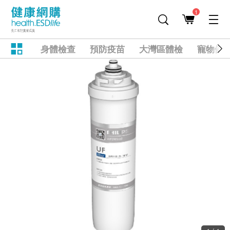
1
身體檢查
預防疫苗
大灣區體檢
寵物健