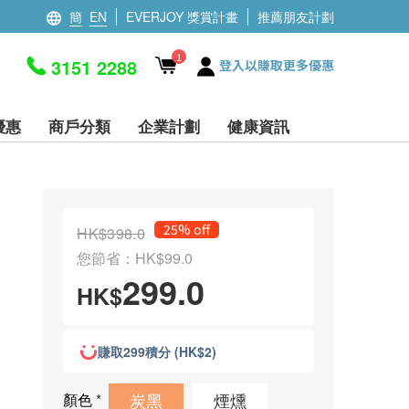
簡
EN
EVERJOY 獎賞計畫
推薦朋友計劃
1
3151 2288
登入以賺取更多優惠
優惠
商戶分類
企業計劃
健康資訊
25% off
HK$398.0
您節省：HK$99.0
299.0
HK$
賺取299積分 (HK$2)
炭黑
煙燻
顏色
*