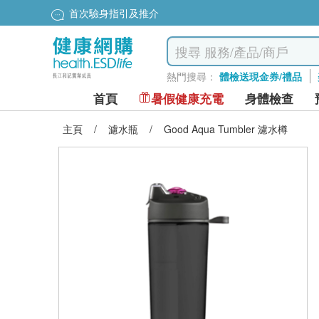
首次驗身指引及推介
熱門搜尋：
體檢送現金券/禮品
首頁
暑假健康充電
身體檢查
主頁
/
濾水瓶
/
Good Aqua Tumbler 濾水樽