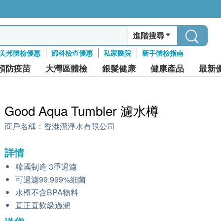
進階搜尋
美邦體檢優惠
婦科檢查優惠
私家醫院
新手體檢指南
預防疫苗
大灣區體檢
銀髮健康
健康產品
最新
Good Aqua Tumbler 濾水樽
商戶名稱：
香港潔淨水有限公司
詳情
韓國制造 3重過濾
可過濾99.999%細菌
水樽不含BPA物料
直正直飲級過濾