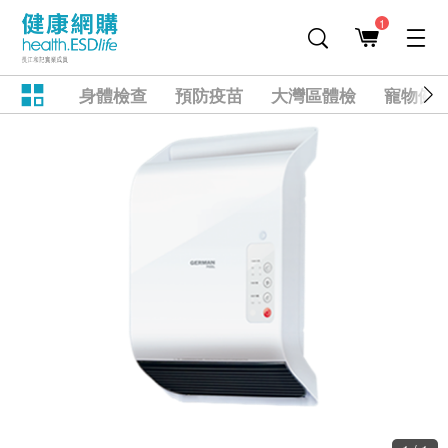
1
身體檢查
預防疫苗
大灣區體檢
寵物健