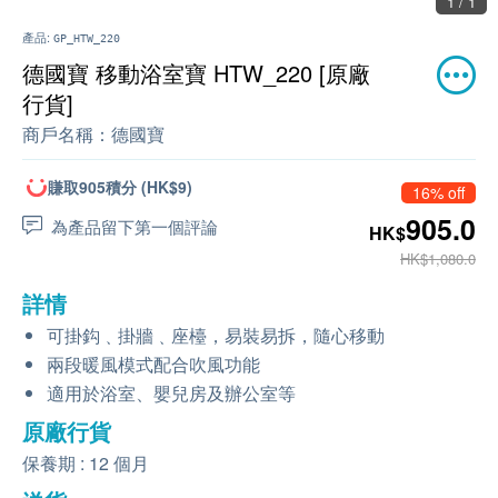
1 / 1
產品:
GP_HTW_220
德國寶 移動浴室寶 HTW_220 [原廠
行貨]
商戶名稱：
德國寶
賺取905積分 (HK$9)
16% off
905.0
為產品留下第一個評論
HK$
HK$1,080.0
詳情
可掛鈎﹑掛牆﹑座檯，易裝易拆，隨心移動
兩段暖風模式配合吹風功能
適用於浴室、嬰兒房及辦公室等
原廠行貨
保養期 : 12 個月