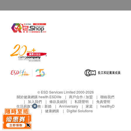
ST1G/ GP_FIM-SP1G/ GP_FIR-SK1K/ GP_FIR-
SL1G請顧客收到貨品後2個工作天內檢查貨品情
況。如有問題，請即時聯絡健康網購
health.ESDlife客戶服務熱線(3151 2288).
- 產品規格及外觀如有變更，恕不另行通知。產品保
用條例以“使用及安裝說明”為準。(商品顏色或會因電
腦螢幕設定差異會略有不同，一切以實物為準。)
- 如有任何爭議，健康網購health.ESDlife保留最終決
議權。
- 此產品由German Pool (Hong Kong) Limited 提供。
© ESD Services Limited 2000-2026
關於健康網購 health.ESDlife
商戶合作 / 加盟
聯絡我們
加入我們
條款及細則
私隱聲明
免責聲明
生活易旗下業務：
新婚
Anniversary
家庭
healthyD
健康網購
Digital Solutions