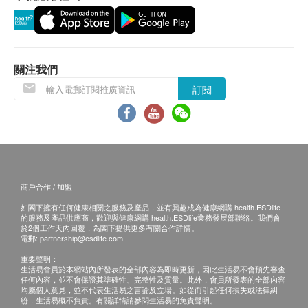
所有訂單須視乎相關貨品的供應情況再作最後確
認。倘若德國寶未能提供閣下訂單上之任何產品或
服務，德國寶會於送貨或取貨前透過電話或電郵通
知閣下。
關注我們
訂閱
保用條款：
此保用提供德國寶產品之機件在正常使用下一年保
用(自購買日起計算)。
未能出示購買發票正本者，將不獲免費維修服務。
用戶應依照說明書的指示操作。
商戶合作 / 加盟
總代理有權選擇維修或更換配件或其損壞部份。
如閣下擁有任何健康相關之服務及產品，並有興趣成為健康網購 health.ESDlife
詳細請參閱德國寶產品保用條款。
的服務及產品供應商，歡迎與健康網購 health.ESDlife業務發展部聯絡。我們會
此產品由German Pool (Hong Kong) Limited 提供
於2個工作天內回覆，為閣下提供更多有關合作詳情。
電郵:
partnership@esdlife.com
保修服務。如有任何爭議，德國寶(香港)有限公司
重要聲明：
和健康網購health.ESDlife保留最終決議權。
生活易會員於本網站內所發表的全部內容為即時更新，因此生活易不會預先審查
任何內容，並不會保證其準確性、完整性及質量。此外，會員所發表的全部內容
重要提示: 以下產品並不適用於以上<質保>條款內
均屬個人意見，並不代表生活易之言論及立場。如從而引起任何損失或法律糾
GP_FIR-E4/ GP_FIR-G2/ GP_FIR-F4/ GP_FIM-
紛，生活易概不負責。有關詳情請參閱生活易的免責聲明。