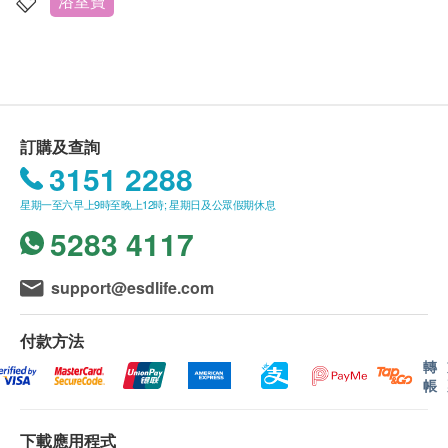
訂單亦需附加費用，並由送貨員收取。
浴室寶
送貨服務僅限於香港地區 (不包括離島、邊境禁
區、沒有升降機設備之收貨地點)。
商品說明
不接受郵政信箱地址。
送貨時間:
可掛鈎﹑掛牆﹑座檯，易裝易拆，隨心移動
訂購及查詢
商品會於訂單確認付款後5個工作天由德國寶派
兩段暖風模式配合吹風功能
3151 2288
送，送貨時間為星期一至五(公眾假期除外)，上午
適用於浴室、嬰兒房及辦公室等
星期一至六早上9時至晚上12時; 星期日及公眾假期休息
9 時至下午 6 時。(客服電郵：
PTC高效發熱技術，快速製暖，慳電節能
5283 4117
repairs@germanpool.com)
特設低風速環保模式
送貨服務有可能因天氣、交通、地區或其他因素而
配備可拆式金屬架，供晾掛或烘乾毛巾或小衣物
暫停或延期，送貨時間將會另作安排。
support@esdlife.com
如商品已到達收貨地址而沒有人簽收，德國寶可再
次安排送貨服務，但顧客必須再支付實際運費及特
付款方法
別地區附加費用。
轉
帳
如 10 個工作天後德國寶仍未能聯絡上顧客，該訂
單將會被取消，並於扣除實際運費及特別地區附加
下載應用程式
費用後，安排餘額退款。