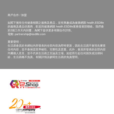
電郵: info@hoholife.com.hk
查詢熱線: 37099320
商戶合作 / 加盟
如閣下擁有任何健康相關之服務及產品，並有興趣成為健康網購 health.ESDlife
的服務及產品供應商，歡迎與健康網購 health.ESDlife業務發展部聯絡。我們會
於2個工作天內回覆，為閣下提供更多有關合作詳情。
電郵:
partnership@esdlife.com
重要聲明：
生活易會員於本網站內所發表的全部內容為即時更新，因此生活易不會預先審查
任何內容，並不會保證其準確性、完整性及質量。此外，會員所發表的全部內容
均屬個人意見，並不代表生活易之言論及立場。如從而引起任何損失或法律糾
紛，生活易概不負責。有關詳情請參閱生活易的免責聲明。