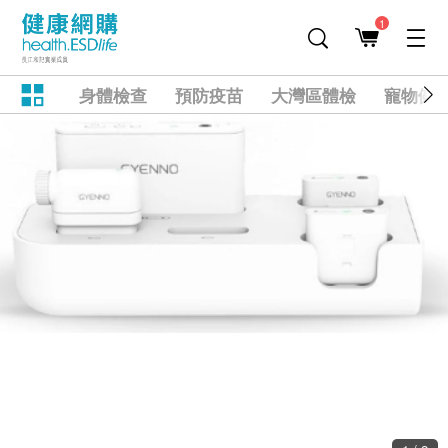
1
身體檢查
預防疫苗
大灣區體檢
寵物健