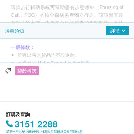
這款步行輔助系統可幫助患有步態凍結（Freezing of
Gait，FOG）的帕金森病患者獨立行走。該設備安裝
在鞋子的上部，收集並分析佩戴者的步態數據。基於
人工智能(AI)的算法可以檢測由於步態凍結而引起的
詳情
購買須知
異常。然後，設備會在地板上投射一條激光線和/或觸
發聲音信號，幫助患者恢復行走。
一般條款：
所有出售之貨品均不設退款。
此產品由 Hoho Group Limited提供。
如有任何爭議，Hoho Group Limited及健康網購
樂齡科技
health.ESDlife保留最終決議權。
送貨條款：
購買任何產品總額滿HK$800，即可享本地免費送
貨服務。賬單總額未滿HK$800需附加HK$60運
訂購及查詢
費。
3151 2288
我們將於確定訂單後3-5個工作天內安排發貨。
星期一至六早上9時至晚上12時; 星期日及公眾假期休息
不排除運送時間會因節日而有所影響。當八號烈風