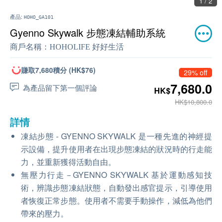
1 / 2
產品:
HOHO_GA101
Gyenno Skywalk 步態凍結輔助系統
商戶名稱：
HOHOLIFE 好好生活
賺取7,680積分 (HK$76)
29% off
7,680.0
為產品留下第一個評論
HK$
HK$10,800.0
詳情
凍結步態 - GYENNO SKYWALK 是一種先進的神經提
示設備，提升使用者在出現步態凍結的狀況時的行走能
力，並重新獲得活動自由。
無壓力行走－GYENNO SKYWALK 基於運動感知技
術，辨識步態凍結狀態，自動發出感官提示，引導使用
者恢復正常步態。使用者不需要手動操作，減低為他們
帶來的壓力。