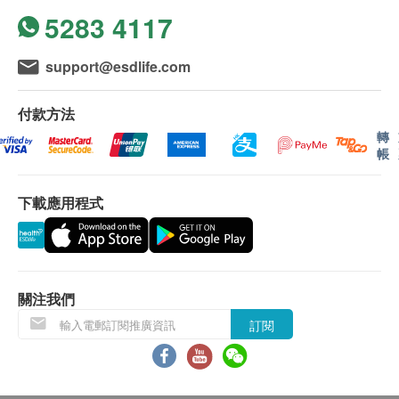
5283 4117
訊號懸掛或黑色暴雨警告生效時，送貨服務時間將
會延遲。
所有訂單須視乎相關貨品的供應情況再作最後確
support@esdlife.com
認。倘若健康網購health.ESDlife未能提供任何訂
單上的貨品，健康網購health.ESDlife有權拒絕接
付款方法
受該訂單，並且會於送貨前透過電話或電郵通知顧
轉
帳
客再作安排。
下載應用程式
退換條款：
當顧客收取已訂購之貨品時，有責任檢查貨品是否
有損毀情況，一經確認簽收，恕不接受退換。
退換產品必須包裝完整，並在7天內連同收據到陳
列室更換。如退換之產品有任何殘缺或曾經使用或
關注我們
損毀，供應商有權不受理。
訂閱
如有其他損壞或遺漏查詢，顧客必須保留有效收據
正本，並於送貨後3個工作天內按下列方式聯絡
HOHOLIFE客戶服務部跟進。