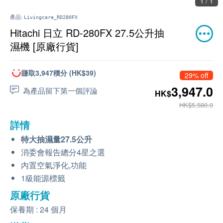
1 / 1
產品:
Livingcare_RD280FX
Hitachi 日立 RD-280FX 27.5公升抽
濕機 [原廠行貨]
賺取3,947積分 (HK$39)
29% off
3,947.0
為產品留下第一個評論
HK$
HK$5,580.0
詳情
特大抽濕量27.5公升
消委會報告總分4星之選
內置空氣淨化,功能
1級能源標籤
原廠行貨
保養期 : 24 個月