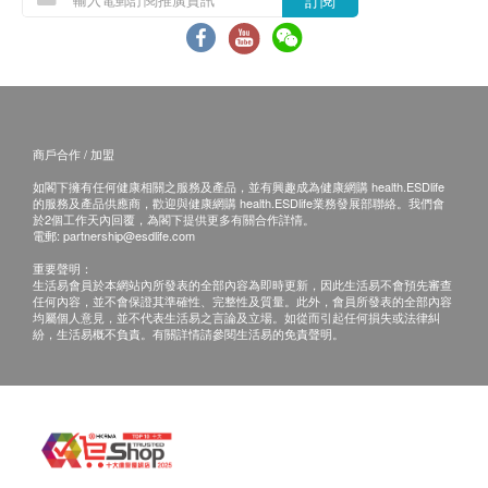
訂閱
1.4 安培
電流
5.0 公升
盛水器容量
4.8 公升
防水溢感應容量
闊：360 毫米
商戶合作 / 加盟
產品主機體尺寸
高：635 毫米
如閣下擁有任何健康相關之服務及產品，並有興趣成為健康網購 health.ESDlife
(接駁位及凸出部分不計算
的服務及產品供應商，歡迎與健康網購 health.ESDlife業務發展部聯絡。我們會
在內)
於2個工作天內回覆，為閣下提供更多有關合作詳情。
深：290 毫米
電郵:
partnership@esdlife.com
闊：440 毫米
重要聲明：
生活易會員於本網站內所發表的全部內容為即時更新，因此生活易不會預先審查
高：680 毫米
任何內容，並不會保證其準確性、完整性及質量。此外，會員所發表的全部內容
包裝尺吋
均屬個人意見，並不代表生活易之言論及立場。如從而引起任何損失或法律糾
紛，生活易概不負責。有關詳情請參閱生活易的免責聲明。
深：360 毫米
17.5 千克
淨重
2 年
保用