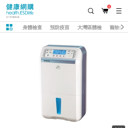
1
身體檢查
預防疫苗
大灣區體檢
寵物健