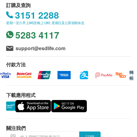
靜音滴水設計
訂購及查詢
按鍵鎖
3151 2288
360度活動腳輪 (4輪)
星期一至六早上9時至晚上12時; 星期日及公眾假期休息
產品規格：
5283 4117
support@esdlife.com
RD-280FX
型號
o
廠方標準 (溫度30
C及濕
付款方法
度80%)：27.5 公升/日
轉
抽濕量
帳
能源標籤標準 (溫度
o
26.7
C及濕度60%)：16.1
公升/日
下載應用程式
5-40 度 (攝氏)
抽濕溫度範圍
電壓：220 伏
電源
頻率：50 赫
關注我們
305 瓦
耗電量