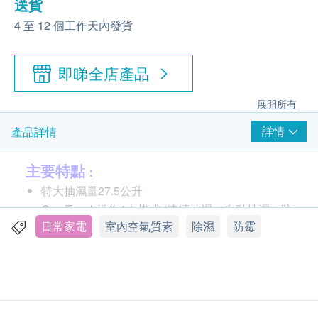
送貨
4 至 12 個工作天內發貨
即睇全店產品
展開所有
詳情
產品詳情
主要特點
：
特大抽濕量27.5公升
One Touch操作4大模式 (連續抽濕、自動抽濕、防
日常家電
室內空氣質素
除濕
防霉
霉防蟎、自動乾衣)
LCD顯示屏及按鈕全中文顯示 (備有英文貼紙)
水位「聲、光」指示
機體防霉
空氣淨化