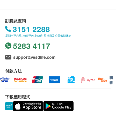
一般會於訂單確認後 5-10 個工作天內出庫，自出庫日
起，香港地區 1-3 個工作日內送抵客戶。送貨時間為
星期一至星期六營業時間 09:00 - 18:00 內派送，派送
訂購及查詢
时间不設選擇，星期日並不提供派送服務
3151 2288
因資訊不足無法配送的滯留訂單將會被配送方保留，
星期一至六早上9時至晚上12時; 星期日及公眾假期休息
直至配送方聯絡香港潔淨水有限公司。香港潔淨水有
5283 4117
限公司將會以電子郵件的形式通知用戶，請回覆信箱
中的郵件或聯繫客服人員。逾期5日未能得到回覆的
訂單香港潔淨水有限公司將安排返回倉庫及退款。
support@esdlife.com
產品特點
適用於Aarke 氣泡水/梳打水機
送貨地區:
付款方法
不銹鋼材質
香港島、九龍、新界及離島：大嶼山地區（東涌／愉
轉
帳
輕巧實用，可外出攜帶
景灣／赤臘角／香港迪士尼／馬灣)
7.62 x 7.62 x 26.67 cm
澳門、香港島商業區、九龍商業區、新界商業區及離
800ml
下載應用程式
島徧遠地區（梅窩／貝澳／長沙／塘福／石壁／昂坪
／大澳／ 長洲／南丫島)
以上地區訂單由順豐（香港）派送