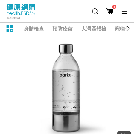
1
身體檢查
預防疫苗
大灣區體檢
寵物健