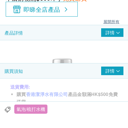
即睇全店產品
展開所有
詳情
產品詳情
詳情
購買須知
送貨費用:
購買
香港潔淨水有限公司
產品金額滿HK$500免費
送貨。
訂單金額不足HK$500顧客需支付運費HK$35。
氣泡/梳打水機
送貨時間: