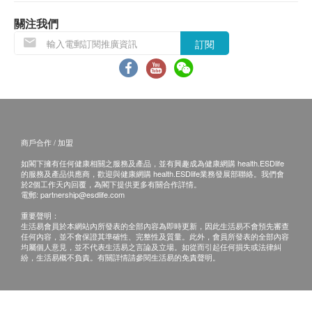
送貨服務不包括郵政信箱地址、邊境禁區、汽車不能
直達或沒有升降機設備之收貨地點。
關注我們
訂閱
收貨需知:
簽收時需核對身份。
收到商品時請當場驗貨，檢查外包裝是否完整無損、
商品種類及數量與訂單相符、確認購物收據內金額資
料。
商戶合作 / 加盟
於簽收前，客戶不能拆開包裝盒驗貨。 速遞員會於客
如閣下擁有任何健康相關之服務及產品，並有興趣成為健康網購 health.ESDlife
戶簽收後離開，未能等待開機試用。
的服務及產品供應商，歡迎與健康網購 health.ESDlife業務發展部聯絡。我們會
如收件人未能親自簽收，可委托他人簽收。
於2個工作天內回覆，為閣下提供更多有關合作詳情。
電郵:
partnership@esdlife.com
簽收後，如商品出現質量問題，如功能性故障。請您
重要聲明：
即時聯繫香港潔淨水有限公司客戶服務中心，電話
生活易會員於本網站內所發表的全部內容為即時更新，因此生活易不會預先審查
任何內容，並不會保證其準確性、完整性及質量。此外，會員所發表的全部內容
34660000。
均屬個人意見，並不代表生活易之言論及立場。如從而引起任何損失或法律糾
紛，生活易概不負責。有關詳情請參閱生活易的免責聲明。
保養:
所有於香港潔淨水有限公司購買之貨品，不論是香港
本地或海外訂單，均以香港保用條款為準。