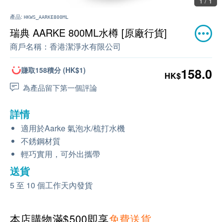
1 / 1
產品:
HKWS_AARKE800ML
瑞典 AARKE 800ML水樽 [原廠行貨]
商戶名稱：
香港潔淨水有限公司
賺取158積分 (HK$1)
158.0
HK$
為產品留下第一個評論
詳情
適用於Aarke 氣泡水/梳打水機
不銹鋼材質
輕巧實用，可外出攜帶
送貨
5 至 10 個工作天內發貨
本店購物滿$500即享
免費送貨