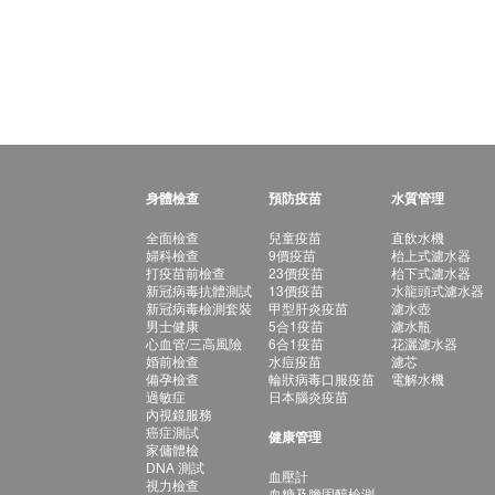
身體檢查
預防疫苗
水質管理
全面檢查
兒童疫苗
直飲水機
婦科檢查
9價疫苗
枱上式濾水器
打疫苗前檢查
23價疫苗
枱下式濾水器
新冠病毒抗體測試
13價疫苗
水龍頭式濾水器
新冠病毒檢測套裝
甲型肝炎疫苗
濾水壺
男士健康
5合1疫苗
濾水瓶
心血管/三高風險
6合1疫苗
花灑濾水器
婚前檢查
水痘疫苗
濾芯
備孕檢查
輪狀病毒口服疫苗
電解水機
過敏症
日本腦炎疫苗
內視鏡服務
癌症測試
健康管理
家傭體檢
DNA 測試
血壓計
視力檢查
血糖及膽固醇檢測