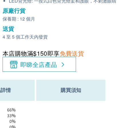
LED背光燈: 一按式白色背光燈柔和護眼，不刺激眼睛
原廠行貨
保養期 : 12 個月
送貨
4 至 5 個工作天內發貨
本店購物滿$150即享
免費送貨
即睇全店產品
品詳情
購買須知
66%
33%
0%
0%