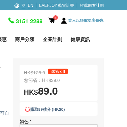
簡
EN
EVERJOY 獎賞計畫
推薦朋友計劃
1
3151 2288
登入以賺取更多優惠
優惠
商戶分類
企業計劃
健康資訊
鐘
30% off
HK$128.0
您節省：HK$39.0
89.0
HK$
賺取89積分 (HK$0)
(可自
顏色
*