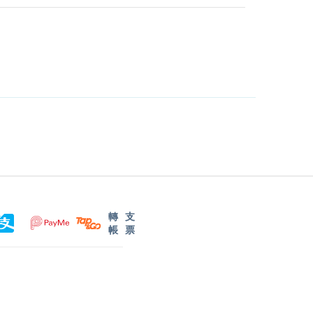
轉
支
帳
票