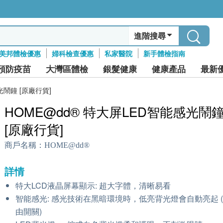
進階搜尋
美邦體檢優惠
婦科檢查優惠
私家醫院
新手體檢指南
預防疫苗
大灣區體檢
銀髮健康
健康產品
最新
光鬧鐘 [原廠行貨]
HOME@dd® 特大屏LED智能感光鬧
[原廠行貨]
商戶名稱：
HOME@dd®
詳情
特大LCD液晶屏幕顯示: 超大字體，清晰易看
智能感光: 感光技術在黑暗環境時，低亮背光燈會自動亮起 
由開關)