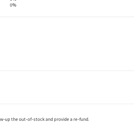
0%
es is very good. they will follow-up the out-of-stock and provide a re-fund.