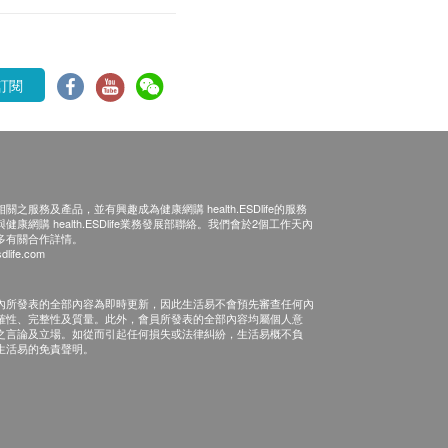
訂閱
之服務及產品，並有興趣成為健康網購 health.ESDlife的服務
康網購 health.ESDlife業務發展部聯絡。我們會於2個工作天內
多有關合作詳情。
dlife.com
內所發表的全部內容為即時更新，因此生活易不會預先審查任何內
確性、完整性及質量。此外，會員所發表的全部內容均屬個人意
之言論及立場。如從而引起任何損失或法律糾紛，生活易概不負
生活易的免責聲明。