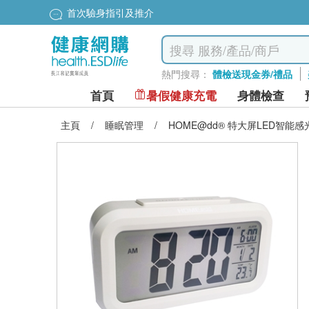
首次驗身指引及推介
熱門搜尋：
體檢送現金券/禮品
首頁
暑假健康充電
身體檢查
主頁
/
睡眠管理
/
HOME@dd® 特大屏LED智能感