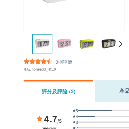
3則評價
產品:
homeadd_HC10
產
評分及評論 (3)
5
4.7
4
/5
3
2
3則評價