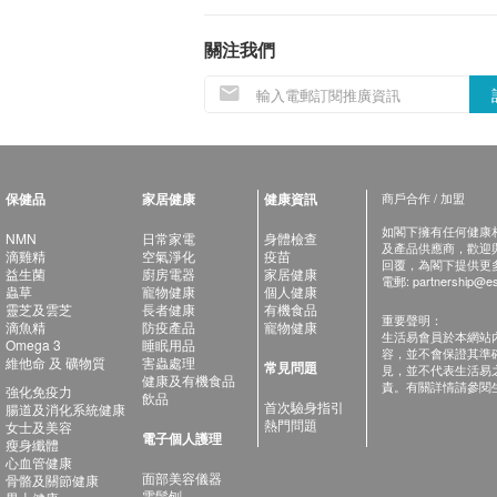
關注我們
保健品
家居健康
健康資訊
商戶合作 / 加盟
如閣下擁有任何健康相關
NMN
日常家電
身體檢查
及產品供應商，歡迎與健
滴雞精
空氣淨化
疫苗
回覆，為閣下提供更
益生菌
廚房電器
家居健康
電郵:
partnership@es
蟲草
寵物健康
個人健康
靈芝及雲芝
長者健康
有機食品
重要聲明：
滴魚精
防疫產品
寵物健康
生活易會員於本網站
Omega 3
睡眠用品
容，並不會保證其準
維他命 及 礦物質
害蟲處理
常見問題
見，並不代表生活易
健康及有機食品
責。有關詳情請參閱
強化免疫力
飲品
首次驗身指引
腸道及消化系統健康
熱門問題
女士及美容
電子個人護理
瘦身纖體
心血管健康
面部美容儀器
骨骼及關節健康
電鬚刨