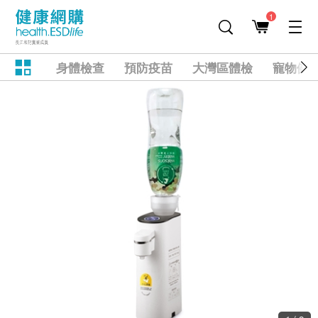
1
身體檢查
預防疫苗
大灣區體檢
寵物健