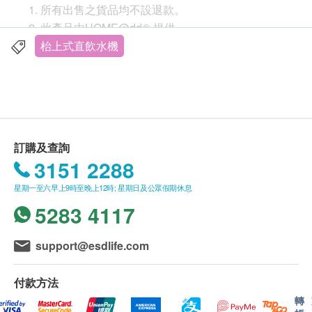
所有出售之貨品均不設退款。
此產品由HOME@dd® 提供。
如有任何爭議，HOME@dd® 及健康網購
枱上式直飲水機
health.ESDlife保留最終決議權。
送貨條款：
購買
HOME@dd®
產品總額滿HK$150，即可享本
地免費送貨服務。賬單總額未滿HK$150需附加
訂購及查詢
HK$30運費。
3151 2288
我們將於確定訂單後5個工作天內安排發貨。
星期一至六早上9時至晚上12時; 星期日及公眾假期休息
不排除運送時間會因節日而有所影響。當八號烈風
5283 4117
訊號懸掛或黑色暴雨警告生效時，送貨服務時間將
會延遲。
所有訂單須視乎相關貨品的供應情況再作最後確
support@esdlife.com
認。倘若健康網購health.ESDlife未能提供任何訂
單上的貨品，健康網購health.ESDlife有權拒絕接
付款方法
受該訂單，並且會於送貨前透過電話或電郵通知顧
轉