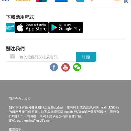
帳
客再作安排。
下載應用程式
退換條款：
當顧客收取已訂購之貨品時，有責任檢查貨品是否
有損毀情況，一經確認簽收，恕不接受退換。
退換產品必須包裝完整，如退換之產品有任何殘缺
或過期退回，供應商有權不受理。
關注我們
如有其他損壞或遺漏查詢，顧客必須保留有效收據
訂閱
正本，並於送貨後3個工作天內按下列方式聯絡
HOME@dd® 客戶服務部跟進。
電郵: cs@homeadd.com.hk
查詢熱線: 3460 2892
商戶合作 / 加盟
如閣下擁有任何健康相關之服務及產品，並有興趣成為健康網購 health.ESDlife
的服務及產品供應商，歡迎與健康網購 health.ESDlife業務發展部聯絡。我們會
於2個工作天內回覆，為閣下提供更多有關合作詳情。
電郵:
partnership@esdlife.com
重要聲明：