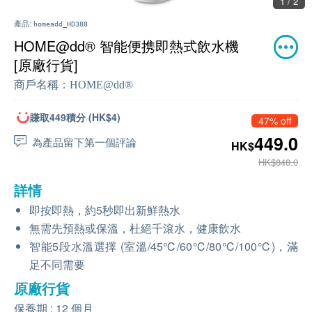
1 / 2
產品:
homeadd_HD388
HOME@dd® 智能便携即熱式飲水機
[原廠行貨]
商戶名稱：
HOME@dd®
賺取449積分 (HK$4)
47% off
449.0
為產品留下第一個評論
HK$
HK$848.0
詳情
即按即熱，約5秒即出新鮮熱水
無需先預熱或保溫，杜絕千滾水，健康飲水
智能5段水溫選擇 (室溫/45℃/60℃/80℃/100℃)，滿
足不同需要
原廠行貨
保養期 : 12 個月